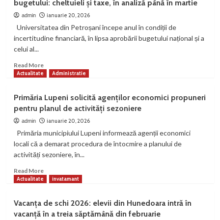
bugetului: cheltuieli și taxe, în analiză până în martie
“Nu
va
ianuarie 20, 2026
admin
crește
Universitatea din Petroșani începe anul în condiții de
prețul
incertitudine financiară, în lipsa aprobării bugetului național și a
apei
celui al...
în
Valea
Read
Read More
Jiului!”
more
Actualitate
Administratie
about
Universitatea
Primăria Lupeni solicită agenților economici propuneri
din
pentru planul de activități sezoniere
Petroșani
așteaptă
ianuarie 20, 2026
admin
aprobarea
Primăria municipiului Lupeni informează agenții economici
bugetului:
locali că a demarat procedura de întocmire a planului de
cheltuieli
activități sezoniere, în...
și
taxe,
Read
Read More
în
more
Actualitate
invatamant
analiză
about
până
Primăria
Vacanța de schi 2026: elevii din Hunedoara intră în
în
Lupeni
vacanță în a treia săptămână din februarie
martie
solicită