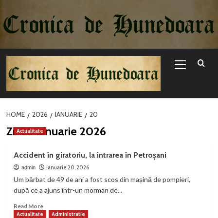
Sari
la
conținut
Primary
Menu
HOME
2026
IANUARIE
20
Zi:
20 ianuarie 2026
Actualitate
Accident în giratoriu, la intrarea în Petroșani
ianuarie 20, 2026
admin
Um bărbat de 49 de ani a fost scos din mașină de pompieri,
după ce a ajuns într-un morman de...
Read
Read More
more
Actualitate
Administratie