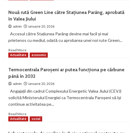
about
Accident
Nouă rută Green Line către Stațiunea Parâng, aprobată
în
în Valea Jiului
giratoriu,
la
ianuarie 20, 2026
admin
intrarea
Accesul către Stațiunea Parâng devine mai facil și mai
în
prietenos cu mediul, odată cu aprobarea unei noi rute Green...
Petroșani
Read
Read More
more
Actualitate
economic
about
Nouă
Termocentrala Paroșeni ar putea funcționa pe cărbune
rută
până în 2032
Green
Line
ianuarie 20, 2026
admin
către
Angajații din cadrul Complexului Energetic Valea Jiului (CEVJ)
Stațiunea
solicită Ministerului Energiei ca Termocentrala Paroșeni să își
Parâng,
continue activitatea pe...
aprobată
în
Read
Read More
Valea
more
Actualitate
social
Jiului
about
Termocentrala