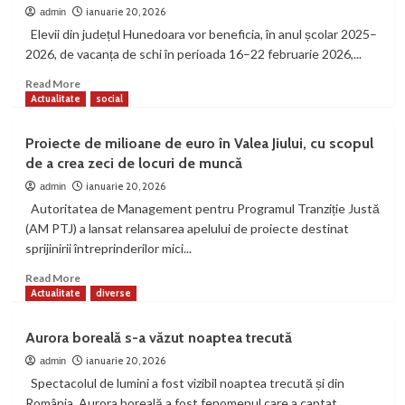
agenților
ianuarie 20, 2026
admin
economici
Elevii din județul Hunedoara vor beneficia, în anul școlar 2025–
propuneri
2026, de vacanța de schi în perioada 16–22 februarie 2026,...
pentru
planul
Read
Read More
de
more
Actualitate
social
activități
about
sezoniere
Vacanța
Proiecte de milioane de euro în Valea Jiului, cu scopul
de
de a crea zeci de locuri de muncă
schi
2026:
ianuarie 20, 2026
admin
elevii
Autoritatea de Management pentru Programul Tranziție Justă
din
(AM PTJ) a lansat relansarea apelului de proiecte destinat
Hunedoara
sprijinirii întreprinderilor mici...
intră
în
Read
Read More
vacanță
more
Actualitate
diverse
în
about
a
Proiecte
Aurora boreală s-a văzut noaptea trecută
treia
de
săptămână
milioane
ianuarie 20, 2026
admin
din
de
Spectacolul de lumini a fost vizibil noaptea trecută și din
februarie
euro
România. Aurora boreală a fost fenomenul care a captat...