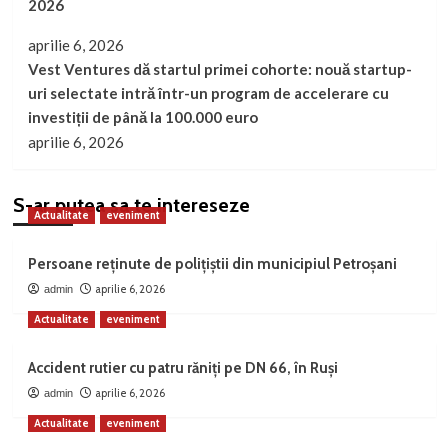
2026
aprilie 6, 2026
Vest Ventures dă startul primei cohorte: nouă startup-
uri selectate intră într-un program de accelerare cu
investiții de până la 100.000 euro
aprilie 6, 2026
S-ar putea sa te intereseze
Actualitate
eveniment
Persoane reținute de polițiștii din municipiul Petroșani
aprilie 6, 2026
admin
Actualitate
eveniment
Accident rutier cu patru răniți pe DN 66, în Ruși
aprilie 6, 2026
admin
Actualitate
eveniment