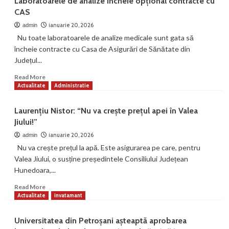
Laboratoarele de analize încheie opțional contracte cu
Paroșeni
CAS
ar
putea
ianuarie 20, 2026
admin
funcționa
Nu toate laboratoarele de analize medicale sunt gata să
pe
încheie contracte cu Casa de Asigurări de Sănătate din
cărbune
Județul...
până
în
Read
Read More
2032
more
Actualitate
Administratie
about
Laboratoarele
Laurențiu Nistor: “Nu va crește prețul apei în Valea
de
Jiului!”
analize
încheie
ianuarie 20, 2026
admin
opțional
Nu va crește prețul la apă. Este asigurarea pe care, pentru
contracte
Valea Jiului, o susține președintele Consiliului Județean
cu
Hunedoara,...
CAS
Read
Read More
more
Actualitate
invatamant
about
Laurențiu
Universitatea din Petroșani așteaptă aprobarea
Nistor: