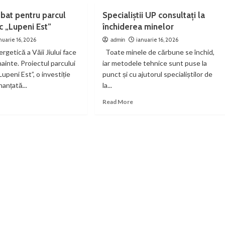
tamponare
încercat
rea
la
 bat pentru parcul
Specialiștii UP consultați la
să
ncipatelor
Petroșani
fugă
c „Lupeni Est”
închiderea minelor
mâne
de
rcată
nuarie 16, 2026
ianuarie 16, 2026
admin
polițiști
rgetică a Văii Jiului face
Toate minele de cărbune se închid,
lioteca
ainte. Proiectul parcului
iar metodele tehnice sunt puse la
dețeană
Lupeni Est”, o investiție
punct și cu ajutorul specialiștilor de
id
nanțată...
la...
nsusianu
va
ad
Read
Read More
re
more
out
about
Specialiștii
me
UP
consultați
la
ntru
închiderea
cul
minelor
ovoltaic
peni
”