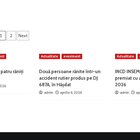
Paginație
1
2
Next
rticole
ent
Actualitate
eveniment
Actualitate
 patru răniți
Două persoane rănite într-un
INCD INSEM
accident rutier produs pe DJ
premiat cu
687A, în Hășdat
2026
 2026
aprilie 6, 2026
ap
admin
admin