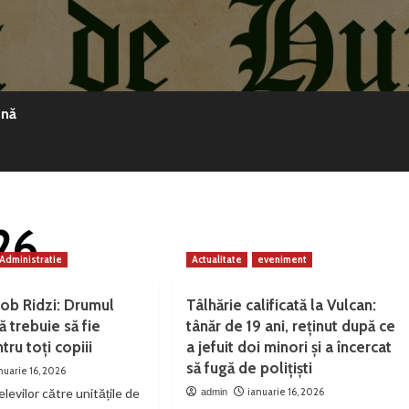
ină
26
Administratie
Actualitate
eveniment
cob Ridzi: Drumul
Tâlhărie calificată la Vulcan:
ă trebuie să fie
tânăr de 19 ani, reținut după ce
tru toți copiii
a jefuit doi minori și a încercat
să fugă de polițiști
nuarie 16, 2026
levilor către unitățile de
ianuarie 16, 2026
admin