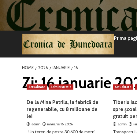
Sari
la
conținut
Prima pag
HOME
2026
IANUARIE
16
Zi:
16 ianuarie 20
Actualitate
Administratie
Actualitate
De la Mina Petrila, la fabrică de
Tiberiu Ia
regenerabile, cu 8 milioane de
spre școal
lei
gratuit pen
ianuarie 16, 2026
ia
admin
admin
Un teren de peste 30.600 de metri
Transportul e