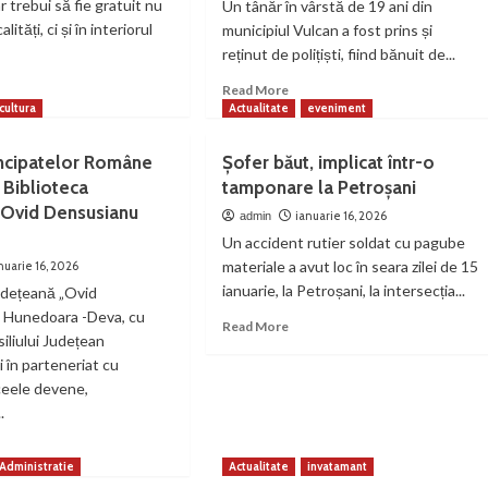
 trebui să fie gratuit nu
Un tânăr în vârstă de 19 ani din
lități, ci și în interiorul
municipiul Vulcan a fost prins și
reținut de polițiști, fiind bănuit de...
ad
Read
Read More
re
more
cultura
Actualitate
eveniment
out
about
eriu
Tâlhărie
incipatelor Române
Șofer băut, implicat într-o
cob
calificată
 Biblioteca
tamponare la Petroșani
zi:
la
 Ovid Densusianu
umul
Vulcan:
ianuarie 16, 2026
admin
re
tânăr
Un accident rutier soldat cu pagube
ală
de
materiale a avut loc în seara zilei de 15
nuarie 16, 2026
buie
19
ianuarie, la Petroșani, la intersecția...
udețeană „Ovid
ani,
reținut
 Hunedoara -Deva, cu
Read
Read More
tuit
după
siliului Județean
more
ntru
ce
 în parteneriat cu
about
i
a
Șofer
liceele devene,
iii
jefuit
băut,
.
doi
implicat
minori
ad
într-
și
re
Administratie
Actualitate
invatamant
o
a
out