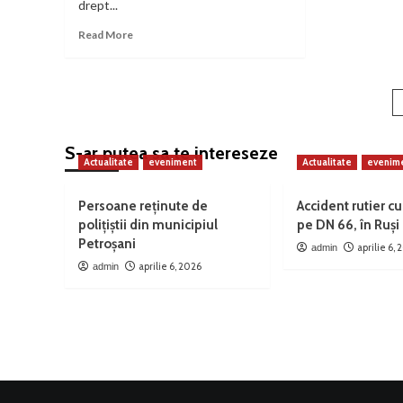
drept...
Valea
Jiului
Read
Read More
more
about
Spectacol
natural
în
a
Cheile
S-ar putea sa te intereseze
Jiețului
Actualitate
eveniment
Actualitate
evenim
Persoane reținute de
Accident rutier cu
polițiștii din municipiul
pe DN 66, în Ruși
Petroșani
aprilie 6,
admin
aprilie 6, 2026
admin