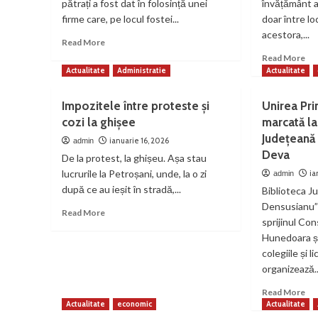
pătrați a fost dat în folosință unei
învățământ ar
firme care, pe locul fostei...
doar între loca
acestora,...
Read
Read More
more
Re
Read More
about
mo
Actualitate
Administratie
Actualitate
De
ab
la
Tib
Impozitele între proteste și
Unirea Pr
Mina
Ia
cozi la ghișee
marcată la
Petrila,
Rid
la
Județeană
Dr
ianuarie 16, 2026
admin
fabrică
sp
Deva
De la protest, la ghișeu. Așa stau
de
șco
lucrurile la Petroșani, unde, la o zi
ia
admin
regenerabile,
tre
după ce au ieșit în stradă,...
cu
Biblioteca J
să
8
fie
Densusianu”
Read
Read More
milioane
gra
sprijinul Con
more
de
pe
Hunedoara și
about
lei
toț
Impozitele
colegiile și 
cop
între
organizează..
proteste
Re
și
Read More
mo
Actualitate
economic
Actualitate
cozi
ab