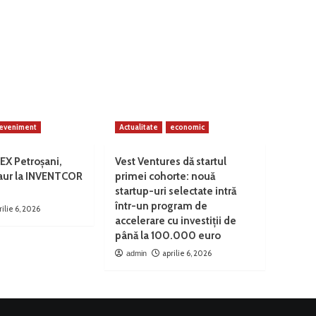
eveniment
Actualitate
economic
EX Petroșani,
Vest Ventures dă startul
 aur la INVENTCOR
primei cohorte: nouă
startup-uri selectate intră
într-un program de
rilie 6, 2026
accelerare cu investiții de
până la 100.000 euro
aprilie 6, 2026
admin