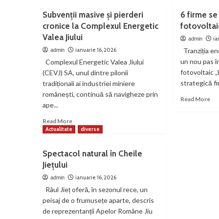
la
Uni
ghișee
Subvenții masive și pierderi
6 firme se
Pri
cronice la Complexul Energetic
fotovoltai
Ro
Valea Jiului
ma
ia
admin
la
ianuarie 16, 2026
Tranziția ene
admin
Bib
un nou pas în
Complexul Energetic Valea Jiului
Ju
fotovoltaic „
(CEVJ) SA, unul dintre pilonii
Ov
strategică fi
tradiționali ai industriei miniere
De
De
românești, continuă să navigheze prin
Re
Read More
ape...
mo
ab
Read
Read More
6
more
Actualitate
diverse
fir
about
se
Subvenții
Spectacol natural în Cheile
bat
masive
pe
Jiețului
și
par
pierderi
ianuarie 16, 2026
admin
fot
cronice
Râul Jieț oferă, în sezonul rece, un
„Lu
la
peisaj de o frumusețe aparte, descris
Est
Complexul
de reprezentanții Apelor Române Jiu
Energetic