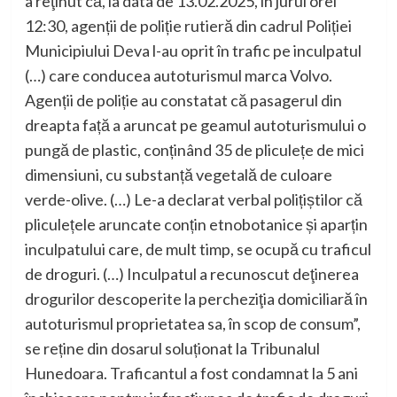
a reţinut că, la data de 13.02.2025, în jurul orei
12:30, agenții de poliție rutieră din cadrul Poliției
Municipiului Deva l-au oprit în trafic pe inculpatul
(…) care conducea autoturismul marca Volvo.
Agenții de poliție au constatat că pasagerul din
dreapta față a aruncat pe geamul autoturismului o
pungă de plastic, conținând 35 de pliculețe de mici
dimensiuni, cu substanță vegetală de culoare
verde-olive. (…) Le-a declarat verbal polițiștilor că
pliculețele aruncate conțin etnobotanice și aparțin
inculpatului care, de mult timp, se ocupă cu traficul
de droguri. (…) Inculpatul a recunoscut deţinerea
drogurilor descoperite la percheziţia domiciliară în
autoturismul proprietatea sa, în scop de consum”,
se reține din dosarul soluționat la Tribunalul
Hunedoara. Traficantul a fost condamnat la 5 ani