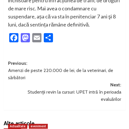
închisoare pentru infracțiunea de trafic de droguri
de mare risc. Mai avea o condamnare cu
suspendare, așa că va sta în penitenciar 7 ani şi 8
luni, dacă sentința rămâne definitivă.
Facebook
Mastodon
Email
Partajează
Post
Previous:
Amenzi de peste 220.000 de lei, de la veterinari, de
navigation
sărbători
Next:
Studenții revin la cursuri: UPET intră în perioada
evaluărilor
Alte articole
Actualitate
eveniment