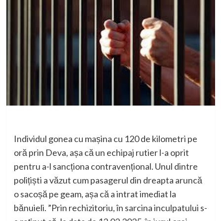
Individul gonea cu mașina cu 120 de kilometri pe
oră prin Deva, așa că un echipaj rutier l-a oprit
pentru a-l sancționa contravențional. Unul dintre
polițiști a văzut cum pasagerul din dreapta aruncă
o sacoșă pe geam, așa că a intrat imediat la
bănuieli. ”Prin rechizitoriu, în sarcina inculpatului s-