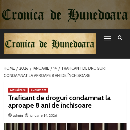
Sari
la
conținut
Primary
Menu
HOME
2026
IANUARIE
14
TRAFICANT DE DROGURI
CONDAMNAT LA APROAPE 8 ANI DE ÎNCHISOARE
Actualitate
eveniment
Traficant de droguri condamnat la
aproape 8 ani de închisoare
admin
ianuarie 14, 2026