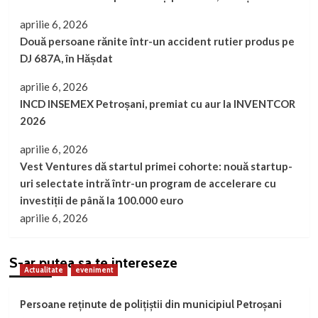
aprilie 6, 2026
Două persoane rănite într-un accident rutier produs pe
DJ 687A, în Hășdat
aprilie 6, 2026
INCD INSEMEX Petroșani, premiat cu aur la INVENTCOR
2026
aprilie 6, 2026
Vest Ventures dă startul primei cohorte: nouă startup-
uri selectate intră într-un program de accelerare cu
investiții de până la 100.000 euro
aprilie 6, 2026
S-ar putea sa te intereseze
Actualitate
eveniment
Persoane reținute de polițiștii din municipiul Petroșani