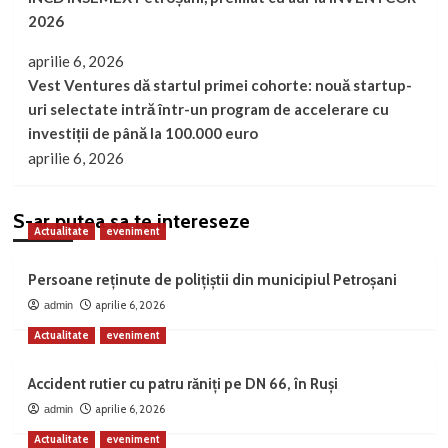
2026
aprilie 6, 2026
Vest Ventures dă startul primei cohorte: nouă startup-
uri selectate intră într-un program de accelerare cu
investiții de până la 100.000 euro
aprilie 6, 2026
S-ar putea sa te intereseze
Actualitate
eveniment
Persoane reținute de polițiștii din municipiul Petroșani
aprilie 6, 2026
admin
Actualitate
eveniment
Accident rutier cu patru răniți pe DN 66, în Ruși
aprilie 6, 2026
admin
Actualitate
eveniment