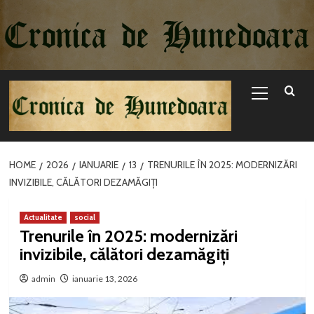
Sari
la
conținut
Primary
Menu
HOME
2026
IANUARIE
13
TRENURILE ÎN 2025: MODERNIZĂRI
INVIZIBILE, CĂLĂTORI DEZAMĂGIȚI
Actualitate
social
Trenurile în 2025: modernizări
invizibile, călători dezamăgiți
admin
ianuarie 13, 2026