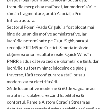
trenurile merg chiar mai încet, iar modernizările
rămân fragmentare, arată Asociația Pro
Infrastructura.
Sectorul Poieni–Vadu Crișului a fost blocat mai
bine de un an din motive administrative, iar
lucrările neterminate pe Cața–Sighișoara și
recepția ERTMS pe Curtici–Simeria întârzie
obținerea unor rezultate reale. Quick Wins în
PNRR a adus câteva zeci de kilometri de șină, dar
lucrările au fost minime: înlocuire de șine și
traverse, fără reconfigurarea stațiilor sau
modernizarea electrificării.
36 de locomotive moderne și 60 de vagoane au
intrat în circulație, crescând fiabilitatea și
confortul. Ramele Alstom Coradia Stream au
debutat, reprezentând prima achiziție serioasă de