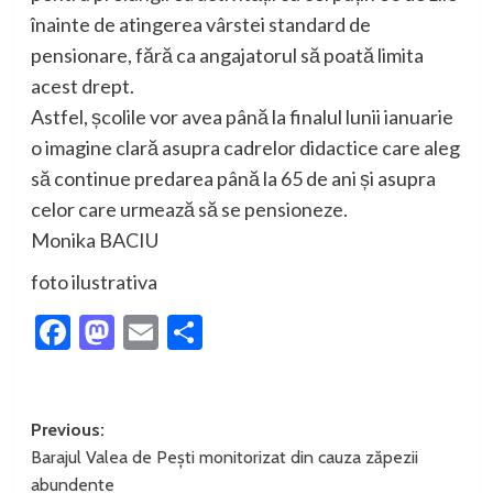
înainte de atingerea vârstei standard de
pensionare, fără ca angajatorul să poată limita
acest drept.
Astfel, școlile vor avea până la finalul lunii ianuarie
o imagine clară asupra cadrelor didactice care aleg
să continue predarea până la 65 de ani și asupra
celor care urmează să se pensioneze.
Monika BACIU
foto ilustrativa
Facebook
Mastodon
Email
Partajează
Post
Previous:
Barajul Valea de Pești monitorizat din cauza zăpezii
navigation
abundente