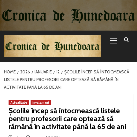
Sari
la
conținut
Primary
Menu
HOME
2026
IANUARIE
12
ȘCOLILE ÎNCEP SĂ ÎNTOCMEASCĂ
LISTELE PENTRU PROFESORII CARE OPTEAZĂ SĂ RĂMÂNĂ ÎN
ACTIVITATE PÂNĂ LA 65 DE ANI
Actualitate
invatamant
Școlile încep să întocmească listele
pentru profesorii care optează să
rămână în activitate până la 65 de ani