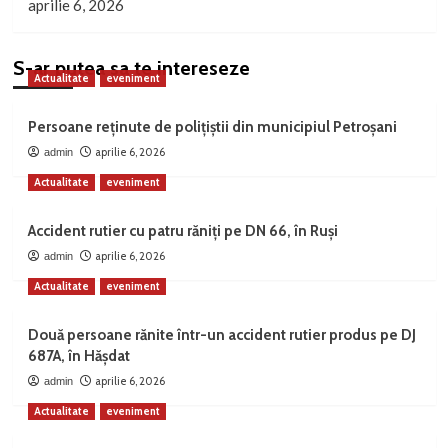
aprilie 6, 2026
S-ar putea sa te intereseze
Actualitate
eveniment
Persoane reținute de polițiștii din municipiul Petroșani
aprilie 6, 2026
admin
Actualitate
eveniment
Accident rutier cu patru răniți pe DN 66, în Ruși
aprilie 6, 2026
admin
Actualitate
eveniment
Două persoane rănite într-un accident rutier produs pe DJ
687A, în Hășdat
aprilie 6, 2026
admin
Actualitate
eveniment