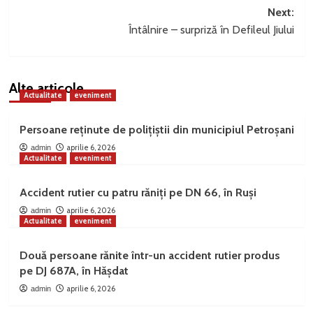
Next:
Întâlnire – surpriză în Defileul Jiului
Alte articole
Actualitate
eveniment
Persoane reținute de polițiștii din municipiul Petroșani
aprilie 6, 2026
admin
Actualitate
eveniment
Accident rutier cu patru răniți pe DN 66, în Ruși
aprilie 6, 2026
admin
Actualitate
eveniment
Două persoane rănite într-un accident rutier produs
pe DJ 687A, în Hășdat
aprilie 6, 2026
admin