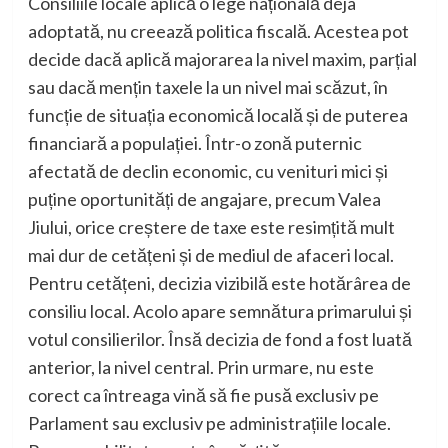
Consiliile locale aplică o lege națională deja
adoptată, nu creează politica fiscală. Acestea pot
decide dacă aplică majorarea la nivel maxim, parțial
sau dacă mențin taxele la un nivel mai scăzut, în
funcție de situația economică locală și de puterea
financiară a populației. Într-o zonă puternic
afectată de declin economic, cu venituri mici și
puține oportunități de angajare, precum Valea
Jiului, orice creștere de taxe este resimțită mult
mai dur de cetățeni și de mediul de afaceri local.
Pentru cetățeni, decizia vizibilă este hotărârea de
consiliu local. Acolo apare semnătura primarului și
votul consilierilor. Însă decizia de fond a fost luată
anterior, la nivel central. Prin urmare, nu este
corect ca întreaga vină să fie pusă exclusiv pe
Parlament sau exclusiv pe administrațiile locale.