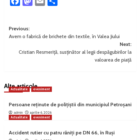
Facebook
Mastodon
Email
Partajează
Post
Previous:
Avem o fabrică de brichete din textile, în Valea Jiului
navigation
Next:
Cristian Resmeriță, susținător al legii despăgubirilor la
valoarea de piață
Alte articole
Actualitate
eveniment
Persoane reținute de polițiștii din municipiul Petroșani
aprilie 6, 2026
admin
Actualitate
eveniment
Accident rutier cu patru răniți pe DN 66, în Ruși