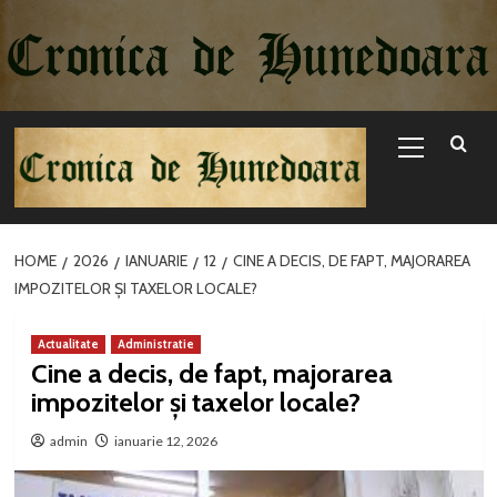
Sari
la
conținut
Primary
Menu
HOME
2026
IANUARIE
12
CINE A DECIS, DE FAPT, MAJORAREA
IMPOZITELOR ȘI TAXELOR LOCALE?
Actualitate
Administratie
Cine a decis, de fapt, majorarea
impozitelor și taxelor locale?
admin
ianuarie 12, 2026