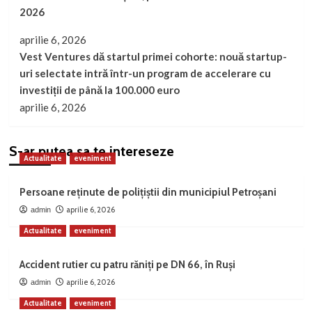
2026
aprilie 6, 2026
Vest Ventures dă startul primei cohorte: nouă startup-
uri selectate intră într-un program de accelerare cu
investiții de până la 100.000 euro
aprilie 6, 2026
S-ar putea sa te intereseze
Actualitate
eveniment
Persoane reținute de polițiștii din municipiul Petroșani
aprilie 6, 2026
admin
Actualitate
eveniment
Accident rutier cu patru răniți pe DN 66, în Ruși
aprilie 6, 2026
admin
Actualitate
eveniment