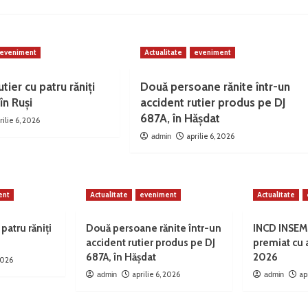
eveniment
Actualitate
eveniment
tier cu patru răniți
Două persoane rănite într-un
în Ruși
accident rutier produs pe DJ
687A, în Hășdat
rilie 6, 2026
aprilie 6, 2026
admin
ent
Actualitate
eveniment
Actualitate
 patru răniți
Două persoane rănite într-un
INCD INSEM
accident rutier produs pe DJ
premiat cu
687A, în Hășdat
2026
 2026
aprilie 6, 2026
ap
admin
admin