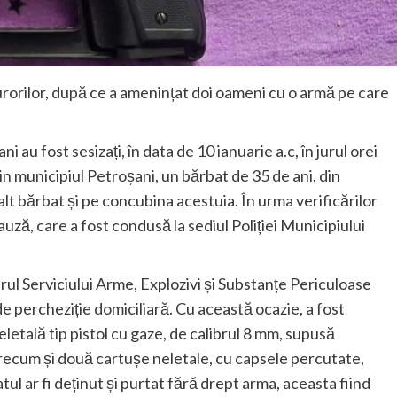
urorilor, după ce a amenințat doi oameni cu o armă pe care
ni au fost sesizați, în data de 10 ianuarie a.c, în jurul orei
 din municipiul Petroșani, un bărbat de 35 de ani, din
alt bărbat și pe concubina acestuia. În urma verificărilor
cauză, care a fost condusă la sediul Poliției Municipiului
drul Serviciului Arme, Explozivi și Substanțe Periculoase
 percheziție domiciliară. Cu această ocazie, a fost
eletală tip pistol cu gaze, de calibrul 8 mm, supusă
, precum și două cartușe neletale, cu capsele percutate,
ul ar fi deținut și purtat fără drept arma, aceasta fiind