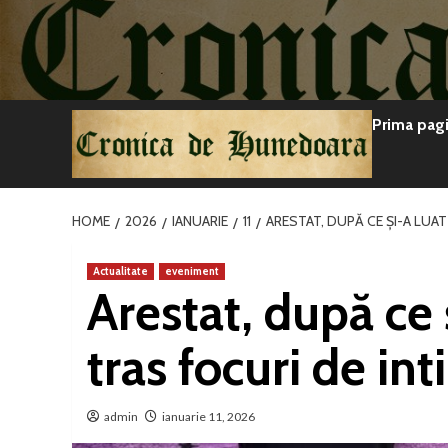
Sari
la
conținut
Prima pag
HOME
2026
IANUARIE
11
ARESTAT, DUPĂ CE ȘI-A LUAT
Actualitate
eveniment
Arestat, după ce 
tras focuri de in
admin
ianuarie 11, 2026