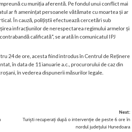
 împreună cu muniția aferentă. Pe fondul unui conflict mai
atul ar fi amenințat persoanele vătămate cu moartea și ar
tical. În cauză, polițiștii efectuează cercetări sub
irea infracțiunilor de nerespectarea regimului armelor și
 contrabandă calificată”, se arată în comunicatul IPJ
tru 24 de ore, acesta fiind introdus în Centrul de Reținere
at, în data de 11 ianuarie a.c., procurorului de caz din
oșani, în vederea dispunerii măsurilor legale.
Next:
n
Turiști recuperați după o intervenție de peste 6 ore în
nordul județului Hunedoara