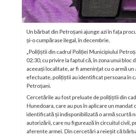
Un bărbat din Petroșani ajunge azi în fața proc
și-o cumpărase ilegal, în decembrie.
„Polițiștii din cadrul Poliției Municipiului Petroșa
02:30, cu privire la faptul că, în zona unui bloc
aceeași localitate, ar fi amenințat cu o armă un 
efectuate, polițiștii au identificat persoana în 
Petroșani.
Cercetările au fost preluate de polițiștii din ca
Hunedoara, care au pus în aplicare un mandat de
identificată și indisponibilizată o armă scurtă n
autorizării, care nu figurează în circuitul civil
aferente armei. Din cercetări a reieșit că bărbat