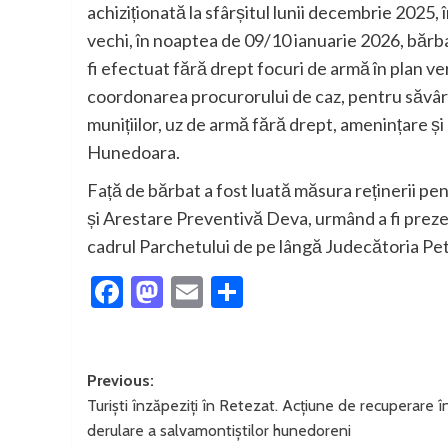
achiziționată la sfârșitul lunii decembrie 2025,
vechi, în noaptea de 09/10 ianuarie 2026, bărb
fi efectuat fără drept focuri de armă în plan ver
coordonarea procurorului de caz, pentru săvârș
munițiilor, uz de armă fără drept, amenințare și
Hunedoara.
Față de bărbat a fost luată măsura reținerii pen
și Arestare Preventivă Deva, urmând a fi prezent
cadrul Parchetului de pe lângă Judecătoria Petr
Facebook
Mastodon
Email
Partajează
Post
Previous:
Turiști înzăpeziți în Retezat. Acțiune de recuperare î
navigation
derulare a salvamontiștilor hunedoreni