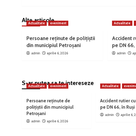
Alte articole
Actualitate
eveniment
Actualitate
Persoane reținute de polițiștii
Accident ru
din municipiul Petroșani
pe DN 66, 
aprilie 6, 2026
ap
admin
admin
S-ar putea sa te intereseze
Actualitate
eveniment
Actualitate
evenim
Persoane reținute de
Accident rutier cu
polițiștii din municipiul
pe DN 66, în Ruși
Petroșani
aprilie 6,
admin
aprilie 6, 2026
admin