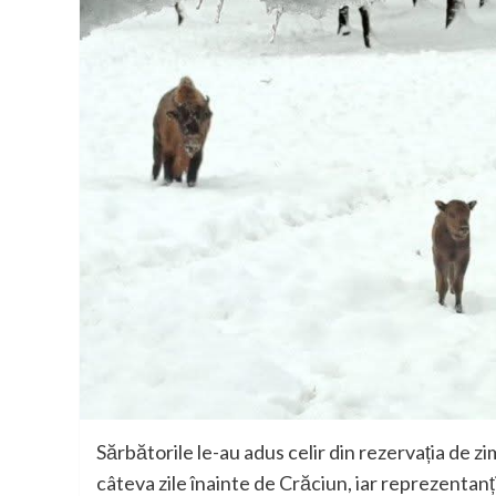
Sărbătorile le-au adus celir din rezervația de z
câteva zile înainte de Crăciun, iar reprezentanț