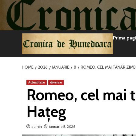
Sari
la
conținut
Prima pag
HOME
2026
IANUARIE
8
ROMEO, CEL MAI TÂNĂR ZIMB
Actualitate
diverse
Romeo, cel mai t
Hațeg
admin
ianuarie 8, 2026