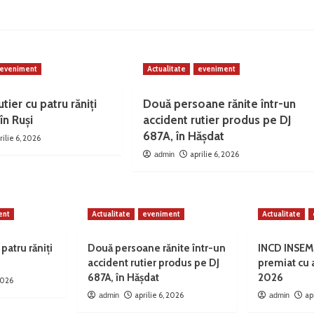
eveniment
Actualitate
eveniment
tier cu patru răniți
Două persoane rănite într-un
în Ruși
accident rutier produs pe DJ
687A, în Hășdat
rilie 6, 2026
aprilie 6, 2026
admin
ent
Actualitate
eveniment
Actualitate
 patru răniți
Două persoane rănite într-un
INCD INSEM
accident rutier produs pe DJ
premiat cu
687A, în Hășdat
2026
 2026
aprilie 6, 2026
ap
admin
admin