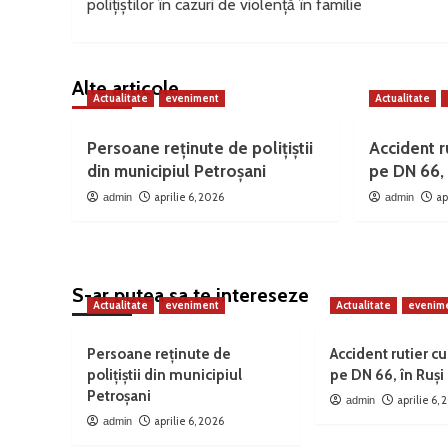
polițiștilor în cazuri de violență în familie
Alte articole
Actualitate
eveniment
Actualitate
Persoane reținute de polițiștii
Accident ru
din municipiul Petroșani
pe DN 66, 
aprilie 6, 2026
ap
admin
admin
S-ar putea sa te intereseze
Actualitate
eveniment
Actualitate
evenim
Persoane reținute de
Accident rutier cu
polițiștii din municipiul
pe DN 66, în Ruși
Petroșani
aprilie 6,
admin
aprilie 6, 2026
admin