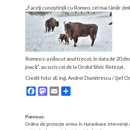
„Faceţi cunoştinţă cu Romeo, cel mai tânăr zimb
Romeo s-a născut anul trecut, în data de 20 dec
joacă”, au scris cei de la Ocolul Silvic Retezat.
Credit foto: dl. ing. Andrei Dumitrescu / Şef Oc
Facebook
Mastodon
Email
Partajează
Post
Previous:
Ordine de protecție emise în Hunedoara: intervenții 
navigation