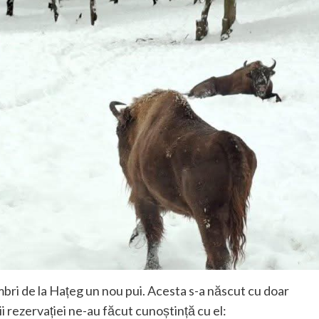
imbri de la Hațeg un nou pui. Acesta s-a născut cu doar
ii rezervației ne-au făcut cunoștință cu el: