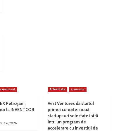
eveniment
Actualitate
economic
EX Petroșani,
Vest Ventures dă startul
 aur la INVENTCOR
primei cohorte: nouă
startup-uri selectate intră
într-un program de
rilie 6, 2026
accelerare cu investiții de