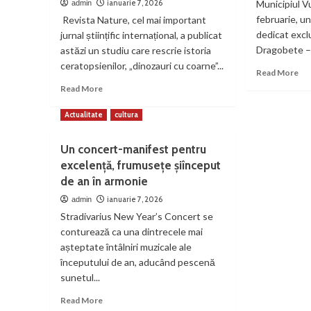
ianuarie 7, 2026
Municipiul V
admin
februarie, u
Revista Nature, cel mai important
dedicat exclu
jurnal științific internațional, a publicat
Dragobete – s
astăzi un studiu care rescrie istoria
ceratopsienilor, „dinozauri cu coarne”...
Re
Read More
mo
Read
Read More
ab
more
Ma
about
Actualitate
cultura
zbo
Studiu
de
Nature:
Un concert-manifest pentru
Dr
Cercetare
pe
excelență, frumusețe șiînceput
cu
cop
contribuția
de an în armonie
la
Universității
ianuarie 7, 2026
admin
Vul
din
Stradivarius New Year’s Concert se
exp
București
uni
conturează ca una dintrecele mai
care
ofe
rescrie
așteptate întâlniri muzicale ale
gra
istoria
începutului de an, aducând pescenă
cel
dinozaurilor
sunetul...
mic
de
pe
Read
Read More
continentul