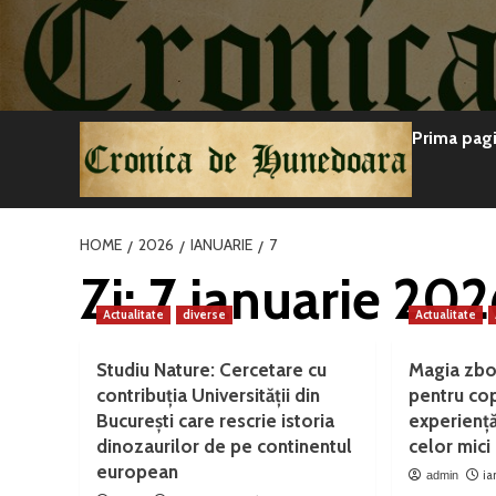
Sari
la
conținut
Prima pag
HOME
2026
IANUARIE
7
Zi:
7 ianuarie 202
Actualitate
diverse
Actualitate
Studiu Nature: Cercetare cu
Magia zbo
contribuția Universității din
pentru copi
București care rescrie istoria
experiență
dinozaurilor de pe continentul
celor mici
european
ia
admin