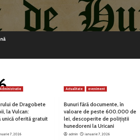
ină
6
Administratie
Actualitate
eveniment
rului de Dragobete
Bunuri fără documente, în
i, la Vulcan:
valoare de peste 600.000 de
 unică oferită gratuit
lei, descoperite de polițiștii
hunedoreni la Uricani
nuarie 7, 2026
ianuarie 7, 2026
admin