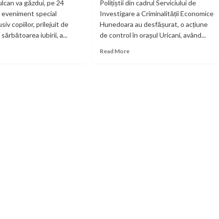
ulcan va găzdui, pe 24
Polițiștii din cadrul Serviciului de
n eveniment special
Investigare a Criminalității Economice
siv copiilor, prilejuit de
Hunedoara au desfășurat, o acțiune
ărbătoarea iubirii, a...
de control în orașul Uricani, având...
ad
Read
Read More
re
more
out
about
gia
Bunuri
rului
fără
documente,
agobete
în
ntru
valoare
ii,
de
peste
can:
600.000
eriență
de
că
lei,
rită
descoperite
tuit
de
or
polițiștii
i
hunedoreni
la
Uricani