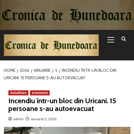
Sari
la
conținut
Primary
Menu
HOME
2026
IANUARIE
5
INCENDIU ÎNTR-UN BLOC DIN
URICANI. 15 PERSOANE S-AU AUTOEVACUAT
Actualitate
eveniment
Incendiu într-un bloc din Uricani. 15
persoane s-au autoevacuat
admin
ianuarie 5, 2026