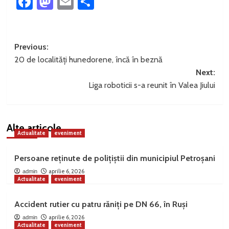
Facebook
Mastodon
Email
Partajează
Post
Previous:
20 de localități hunedorene, încă în beznă
navigation
Next:
Liga roboticii s-a reunit în Valea Jiului
Alte articole
Actualitate
eveniment
Persoane reținute de polițiștii din municipiul Petroșani
aprilie 6, 2026
admin
Actualitate
eveniment
Accident rutier cu patru răniți pe DN 66, în Ruși
aprilie 6, 2026
admin
Actualitate
eveniment