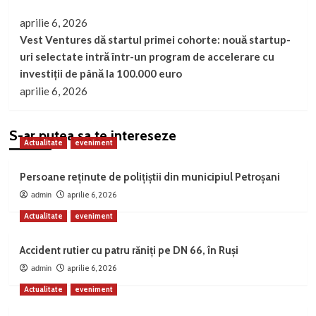
aprilie 6, 2026
Vest Ventures dă startul primei cohorte: nouă startup-
uri selectate intră într-un program de accelerare cu
investiții de până la 100.000 euro
aprilie 6, 2026
S-ar putea sa te intereseze
Actualitate
eveniment
Persoane reținute de polițiștii din municipiul Petroșani
aprilie 6, 2026
admin
Actualitate
eveniment
Accident rutier cu patru răniți pe DN 66, în Ruși
aprilie 6, 2026
admin
Actualitate
eveniment