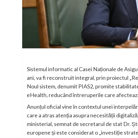
Sistemul informatic al Casei Naționale de Asigu
ani, va fi reconstruit integral, prin proiectul
Noul sistem, denumit PIAS2, promite stabilitate
eHealth, reducând întreruperile care afectează î
Anunțul oficial vine în contextul unei interpel
care a atras atenția asupra necesității digitali
ministerial, semnat de secretarul de stat Dr. Șt
europene și este considerat o „investiție stra