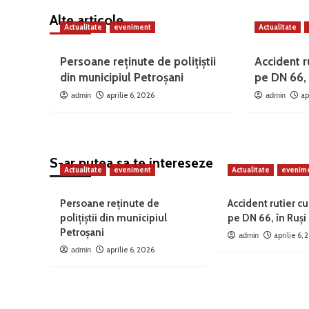
Alte articole
Actualitate
eveniment
Actualitate
Persoane reținute de polițiștii
Accident ru
din municipiul Petroșani
pe DN 66, 
aprilie 6, 2026
ap
admin
admin
S-ar putea sa te intereseze
Actualitate
eveniment
Actualitate
evenim
Persoane reținute de
Accident rutier cu
polițiștii din municipiul
pe DN 66, în Ruși
Petroșani
aprilie 6,
admin
aprilie 6, 2026
admin