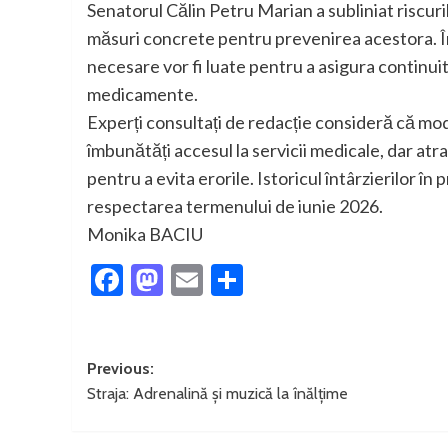
Senatorul Călin Petru Marian a subliniat riscuri
măsuri concrete pentru prevenirea acestora. În
necesare vor fi luate pentru a asigura continuita
medicamente.
Experți consultați de redacție consideră că mo
îmbunătăți accesul la servicii medicale, dar at
pentru a evita erorile. Istoricul întârzierilor în
respectarea termenului de iunie 2026.
Monika BACIU
Facebook
Mastodon
Email
Partajează
Post
Previous:
Straja: Adrenalină și muzică la înălțime
navigation