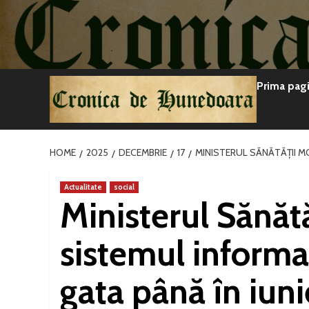
Sari
la
conținut
Prima pag
HOME
2025
DECEMBRIE
17
MINISTERUL SĂNĂTĂȚII MO
Actualitate
social
Ministerul Sănăt
sistemul informa
gata până în iun