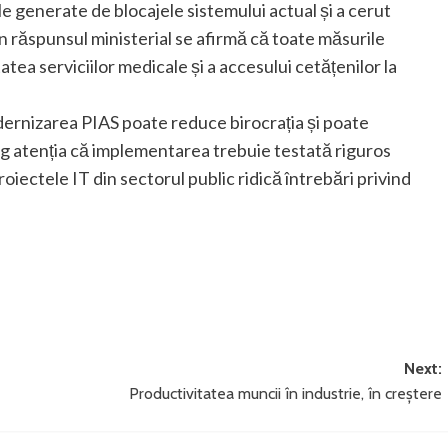
le generate de blocajele sistemului actual și a cerut
 răspunsul ministerial se afirmă că toate măsurile
tea serviciilor medicale și a accesului cetățenilor la
dernizarea PIAS poate reduce birocrația și poate
rag atenția că implementarea trebuie testată riguros
 proiectele IT din sectorul public ridică întrebări privind
Next:
Productivitatea muncii în industrie, în creștere