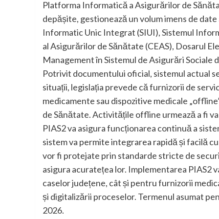
Platforma Informatică a Asigurărilor de Sănătat
depășite, gestionează un volum imens de date 
Informatic Unic Integrat (SIUI), Sistemul Inform
al Asigurărilor de Sănătate (CEAS), Dosarul El
Management în Sistemul de Asigurări Sociale 
Potrivit documentului oficial, sistemul actual s
situații, legislația prevede că furnizorii de ser
medicamente sau dispozitive medicale „offline”,
de Sănătate. Activitățile offline urmează a fi va
PIAS2 va asigura funcționarea continuă a siste
sistem va permite integrarea rapidă și facilă 
vor fi protejate prin standarde stricte de secur
asigura acuratețea lor. Implementarea PIAS2 va
caselor județene, cât și pentru furnizorii medica
și digitalizării proceselor. Termenul asumat pen
2026.