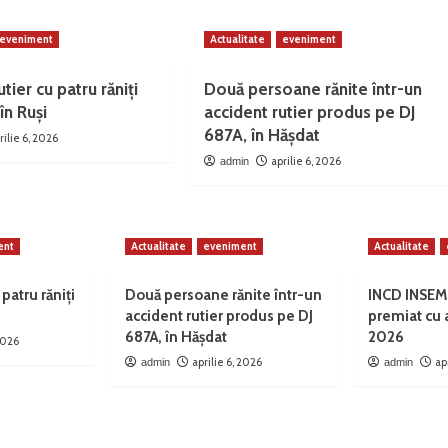
eveniment
Actualitate
eveniment
tier cu patru răniți
Două persoane rănite într-un
în Ruși
accident rutier produs pe DJ
687A, în Hășdat
rilie 6, 2026
aprilie 6, 2026
admin
ent
Actualitate
eveniment
Actualitate
 patru răniți
Două persoane rănite într-un
INCD INSEM
accident rutier produs pe DJ
premiat cu
687A, în Hășdat
2026
 2026
aprilie 6, 2026
ap
admin
admin