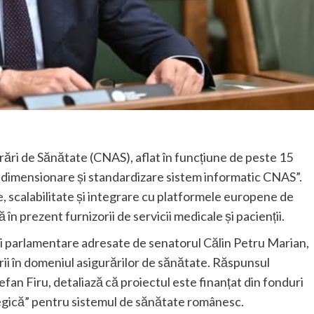
rări de Sănătate (CNAS), aflat în funcțiune de peste 15
 „Redimensionare și standardizare sistem informatic CNAS”.
, scalabilitate și integrare cu platformele europene de
n prezent furnizorii de servicii medicale și pacienții.
ări parlamentare adresate de senatorul Călin Petru Marian,
zării în domeniul asigurărilor de sănătate. Răspunsul
efan Firu, detaliază că proiectul este finanțat din fonduri
tegică” pentru sistemul de sănătate românesc.