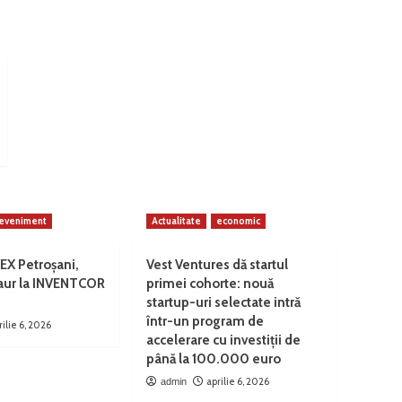
eveniment
Actualitate
economic
EX Petroșani,
Vest Ventures dă startul
 aur la INVENTCOR
primei cohorte: nouă
startup-uri selectate intră
într-un program de
rilie 6, 2026
accelerare cu investiții de
până la 100.000 euro
aprilie 6, 2026
admin