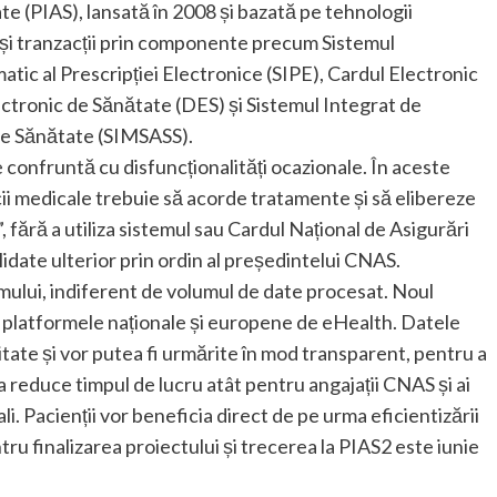
e (PIAS), lansată în 2008 și bazată pe tehnologii
și tranzacții prin componente precum Sistemul
atic al Prescripției Electronice (SIPE), Cardul Electronic
ectronic de Sănătate (DES) și Sistemul Integrat de
de Sănătate (SIMSASS).
e confruntă cu disfuncționalități ocazionale. În aceste
vicii medicale trebuie să acorde tratamente și să elibereze
 fără a utiliza sistemul sau Cardul Național de Asigurări
lidate ulterior prin ordin al președintelui CNAS.
mului, indiferent de volumul de date procesat. Noul
cu platformele naționale și europene de eHealth. Datele
itate și vor putea fi urmărite în mod transparent, pentru a
 reduce timpul de lucru atât pentru angajații CNAS și ai
li. Pacienții vor beneficia direct de pe urma eficientizării
tru finalizarea proiectului și trecerea la PIAS2 este iunie