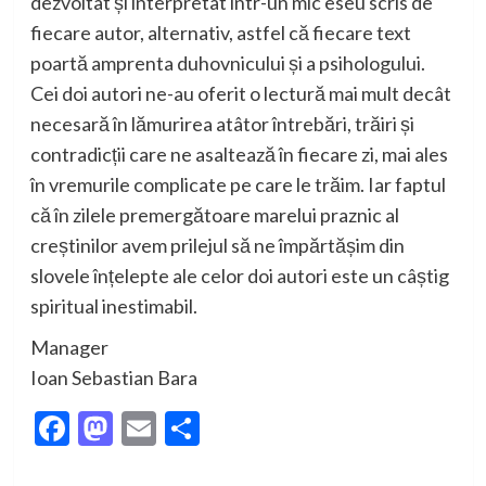
dezvoltat și interpretat într-un mic eseu scris de
fiecare autor, alternativ, astfel că fiecare text
poartă amprenta duhovnicului și a psihologului.
Cei doi autori ne-au oferit o lectură mai mult decât
necesară în lămurirea atâtor întrebări, trăiri și
contradicții care ne asaltează în fiecare zi, mai ales
în vremurile complicate pe care le trăim. Iar faptul
că în zilele premergătoare marelui praznic al
creștinilor avem prilejul să ne împărtășim din
slovele înțelepte ale celor doi autori este un câștig
spiritual inestimabil.
Manager
Ioan Sebastian Bara
Facebook
Mastodon
Email
Partajează