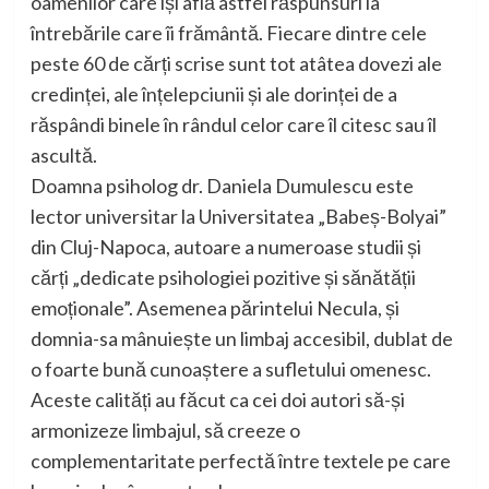
oamenilor care își află astfel răspunsuri la
întrebările care îi frământă. Fiecare dintre cele
peste 60 de cărți scrise sunt tot atâtea dovezi ale
credinței, ale înțelepciunii și ale dorinței de a
răspândi binele în rândul celor care îl citesc sau îl
ascultă.
Doamna psiholog dr. Daniela Dumulescu este
lector universitar la Universitatea „Babeș-Bolyai”
din Cluj-Napoca, autoare a numeroase studii și
cărți „dedicate psihologiei pozitive și sănătății
emoționale”. Asemenea părintelui Necula, și
domnia-sa mânuiește un limbaj accesibil, dublat de
o foarte bună cunoaștere a sufletului omenesc.
Aceste calități au făcut ca cei doi autori să-și
armonizeze limbajul, să creeze o
complementaritate perfectă între textele pe care