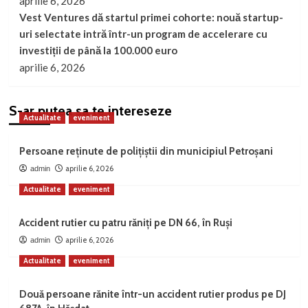
aprilie 6, 2026
Vest Ventures dă startul primei cohorte: nouă startup-
uri selectate intră într-un program de accelerare cu
investiții de până la 100.000 euro
aprilie 6, 2026
S-ar putea sa te intereseze
Actualitate
eveniment
Persoane reținute de polițiștii din municipiul Petroșani
aprilie 6, 2026
admin
Actualitate
eveniment
Accident rutier cu patru răniți pe DN 66, în Ruși
aprilie 6, 2026
admin
Actualitate
eveniment
Două persoane rănite într-un accident rutier produs pe DJ