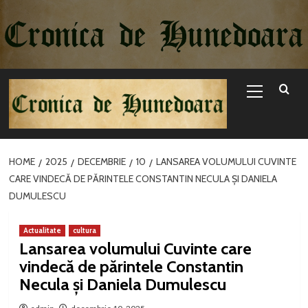
Sari
la
conținut
Primary
Menu
HOME
2025
DECEMBRIE
10
LANSAREA VOLUMULUI CUVINTE
CARE VINDECĂ DE PĂRINTELE CONSTANTIN NECULA ȘI DANIELA
DUMULESCU
Actualitate
cultura
Lansarea volumului Cuvinte care
vindecă de părintele Constantin
Necula și Daniela Dumulescu