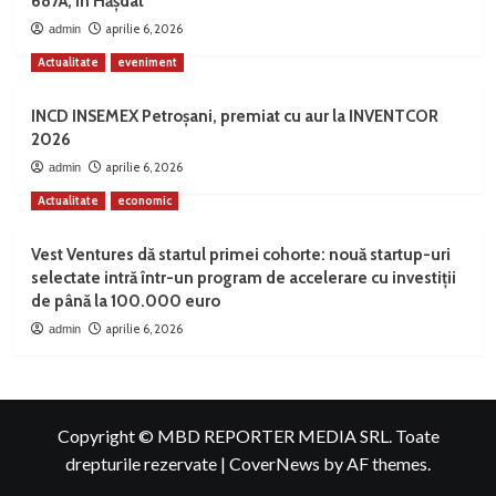
687A, în Hășdat
aprilie 6, 2026
admin
Actualitate
eveniment
INCD INSEMEX Petroșani, premiat cu aur la INVENTCOR
2026
aprilie 6, 2026
admin
Actualitate
economic
Vest Ventures dă startul primei cohorte: nouă startup-uri
selectate intră într-un program de accelerare cu investiții
de până la 100.000 euro
aprilie 6, 2026
admin
Copyright © MBD REPORTER MEDIA SRL. Toate
drepturile rezervate
|
CoverNews
by AF themes.