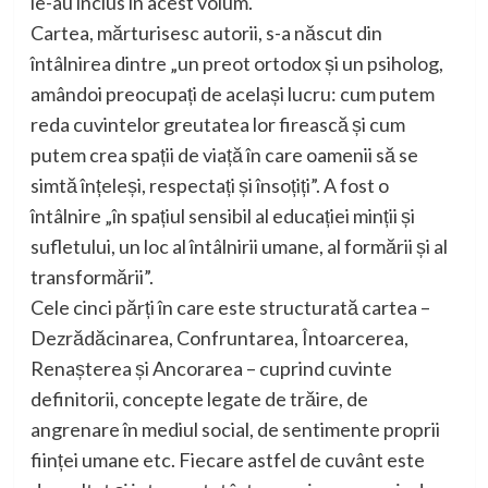
le-au inclus în acest volum.
Cartea, mărturisesc autorii, s-a născut din
întâlnirea dintre „un preot ortodox și un psiholog,
amândoi preocupați de același lucru: cum putem
reda cuvintelor greutatea lor firească și cum
putem crea spații de viață în care oamenii să se
simtă înțeleși, respectați și însoțiți”. A fost o
întâlnire „în spațiul sensibil al educației minții și
sufletului, un loc al întâlnirii umane, al formării și al
transformării”.
Cele cinci părți în care este structurată cartea –
Dezrădăcinarea, Confruntarea, Întoarcerea,
Renașterea și Ancorarea – cuprind cuvinte
definitorii, concepte legate de trăire, de
angrenare în mediul social, de sentimente proprii
ființei umane etc. Fiecare astfel de cuvânt este