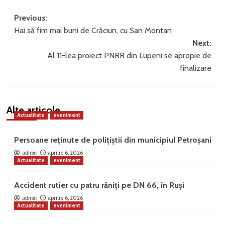
Post
Previous:
Hai să fim mai buni de Crăciun, cu San Montan
navigation
Next:
Al 11-lea proiect PNRR din Lupeni se apropie de
finalizare
Alte articole
Actualitate
eveniment
Persoane reținute de polițiștii din municipiul Petroșani
aprilie 6, 2026
admin
Actualitate
eveniment
Accident rutier cu patru răniți pe DN 66, în Ruși
aprilie 6, 2026
admin
Actualitate
eveniment