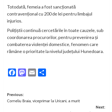
Totodată, femeia a fost sancționată
contravențional cu 200 de lei pentru limbajul
injurios.
Polițiștii continuă cercetările în toate cauzele, sub
coordonarea procurorilor, pentru prevenirea și
combaterea violenței domestice, fenomen care
rămâne o prioritate la nivelul județului Hunedoara.
Facebook
Mastodon
Email
Partajează
Post
Previous:
Corneliu Braia, viceprimar la Uricani, a murit
navigation
Next: