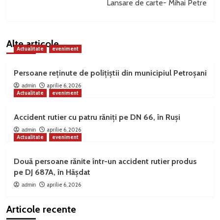
Lansare de carte- Mihai Petre
Alte articole
Actualitate
eveniment
Persoane reținute de polițiștii din municipiul Petroșani
aprilie 6, 2026
admin
Actualitate
eveniment
Accident rutier cu patru răniți pe DN 66, în Ruși
aprilie 6, 2026
admin
Actualitate
eveniment
Două persoane rănite într-un accident rutier produs
pe DJ 687A, în Hășdat
aprilie 6, 2026
admin
Articole recente