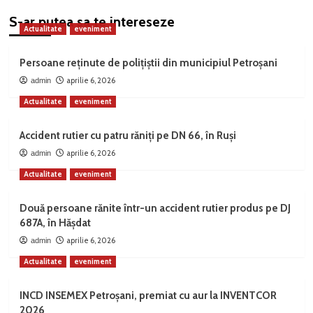
S-ar putea sa te intereseze
Actualitate
eveniment
Persoane reținute de polițiștii din municipiul Petroșani
aprilie 6, 2026
admin
Actualitate
eveniment
Accident rutier cu patru răniți pe DN 66, în Ruși
aprilie 6, 2026
admin
Actualitate
eveniment
Două persoane rănite într-un accident rutier produs pe DJ
687A, în Hășdat
aprilie 6, 2026
admin
Actualitate
eveniment
INCD INSEMEX Petroșani, premiat cu aur la INVENTCOR
2026