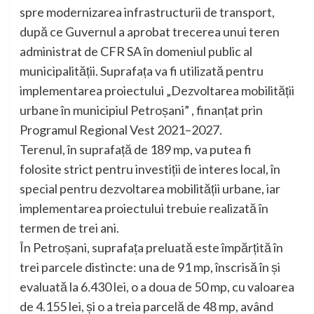
spre modernizarea infrastructurii de transport,
după ce Guvernul a aprobat trecerea unui teren
administrat de CFR SA în domeniul public al
municipalității. Suprafața va fi utilizată pentru
implementarea proiectului „Dezvoltarea mobilității
urbane în municipiul Petroșani” , finanțat prin
Programul Regional Vest 2021–2027.
Terenul, în suprafață de 189 mp, va putea fi
folosite strict pentru investiții de interes local, în
special pentru dezvoltarea mobilității urbane, iar
implementarea proiectului trebuie realizată în
termen de trei ani.
În Petroșani, suprafața preluată este împărțită în
trei parcele distincte: una de 91 mp, înscrisă în și
evaluată la 6.430 lei, o a doua de 50 mp, cu valoarea
de 4.155 lei, și o a treia parcelă de 48 mp, având