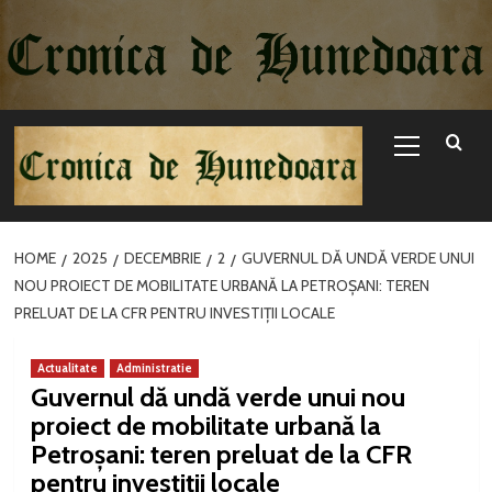
Sari
la
conținut
Primary
Menu
HOME
2025
DECEMBRIE
2
GUVERNUL DĂ UNDĂ VERDE UNUI
NOU PROIECT DE MOBILITATE URBANĂ LA PETROȘANI: TEREN
PRELUAT DE LA CFR PENTRU INVESTIȚII LOCALE
Actualitate
Administratie
Guvernul dă undă verde unui nou
proiect de mobilitate urbană la
Petroșani: teren preluat de la CFR
pentru investiții locale