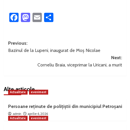
Facebook
Mastodon
Email
Partajează
Post
Previous:
Bazinul de la Lupeni, inaugurat de Moș Nicolae
navigation
Next:
Corneliu Braia, viceprimar la Uricani, a murit
Alte articole
Actualitate
eveniment
Persoane reținute de polițiștii din municipiul Petroșani
aprilie 6, 2026
admin
Actualitate
eveniment