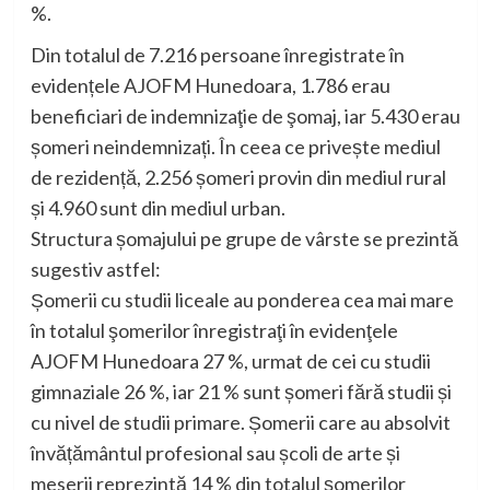
%.
Din totalul de 7.216 persoane înregistrate în
evidențele AJOFM Hunedoara, 1.786 erau
beneficiari de indemnizaţie de şomaj, iar 5.430 erau
șomeri neindemnizați. În ceea ce privește mediul
de rezidență, 2.256 șomeri provin din mediul rural
și 4.960 sunt din mediul urban.
Structura șomajului pe grupe de vârste se prezintă
sugestiv astfel:
Șomerii cu studii liceale au ponderea cea mai mare
în totalul şomerilor înregistraţi în evidenţele
AJOFM Hunedoara 27 %, urmat de cei cu studii
gimnaziale 26 %, iar 21 % sunt șomeri fără studii și
cu nivel de studii primare. Șomerii care au absolvit
învățământul profesional sau școli de arte și
meserii reprezintă 14 % din totalul șomerilor