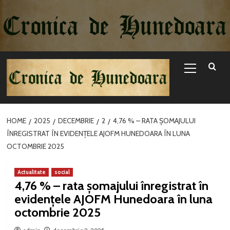
Sari
la
conținut
Primary
Menu
HOME
2025
DECEMBRIE
2
4,76 % – RATA ŞOMAJULUI
ÎNREGISTRAT ÎN EVIDENŢELE AJOFM HUNEDOARA ÎN LUNA
OCTOMBRIE 2025
Actualitate
social
4,76 % – rata şomajului înregistrat în
evidenţele AJOFM Hunedoara în luna
octombrie 2025