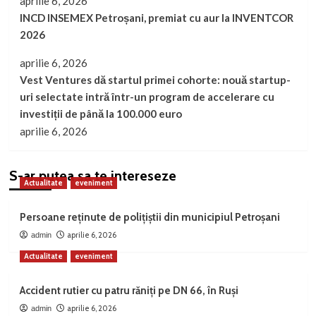
aprilie 6, 2026
INCD INSEMEX Petroșani, premiat cu aur la INVENTCOR
2026
aprilie 6, 2026
Vest Ventures dă startul primei cohorte: nouă startup-
uri selectate intră într-un program de accelerare cu
investiții de până la 100.000 euro
aprilie 6, 2026
S-ar putea sa te intereseze
Actualitate
eveniment
Persoane reținute de polițiștii din municipiul Petroșani
aprilie 6, 2026
admin
Actualitate
eveniment
Accident rutier cu patru răniți pe DN 66, în Ruși
aprilie 6, 2026
admin