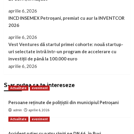
aprilie 6, 2026
INCD INSEMEX Petroșani, premiat cu aur la INVENTCOR
2026
aprilie 6, 2026
Vest Ventures dă startul primei cohorte: nouă startup-
uri selectate intră într-un program de accelerare cu
investiții de până la 100.000 euro
aprilie 6, 2026
S-ar putea sa te intereseze
Actualitate
eveniment
Persoane reținute de polițiștii din municipiul Petroșani
aprilie 6, 2026
admin
Actualitate
eveniment
Accident rutier cu patru răniți pe DN 66, în Ruși