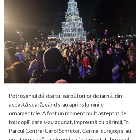
Petroșaniul dă startul sărbătorilor de iarnă, din
această seară, când s-au aprins luminile
ornamentale. A fost un moment mult așteptat de
toți copiii care s-au adunat, împreună cu părinții, în
Parcul Central Carol
Schreter
.
Cei mai curajoși s-au
urcat pe scenă, acolo unde a fost montat „butonul