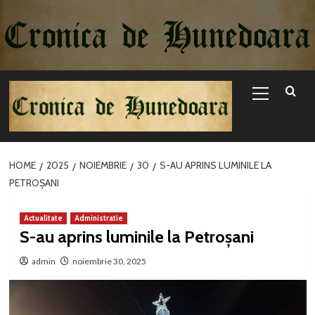
Sari
la
conținut
Primary
Menu
HOME
2025
NOIEMBRIE
30
S-AU APRINS LUMINILE LA
PETROȘANI
Actualitate
Administratie
S-au aprins luminile la Petroșani
admin
noiembrie 30, 2025