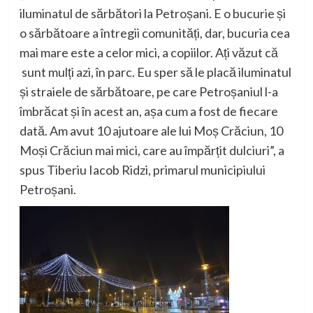
iluminatul de sărbători la Petroșani. E o bucurie și
o sărbătoare a întregii comunități, dar, bucuria cea
mai mare este a celor mici, a copiilor. Ați văzut că
sunt mulți azi, în parc. Eu sper să le placă iluminatul
și straiele de sărbătoare, pe care Petroșaniul l-a
îmbrăcat și în acest an, așa cum a fost de fiecare
dată. Am avut 10 ajutoare ale lui Moș Crăciun, 10
Moși Crăciun mai mici, care au împărțit dulciuri”, a
spus Tiberiu Iacob
Ridzi
, primarul municipiului
Petroșani.