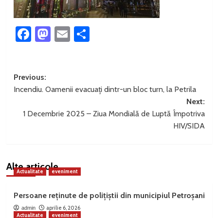
Facebook
Mastodon
Email
Partajează
Post
Previous:
Incendiu. Oamenii evacuați dintr-un bloc turn, la Petrila
navigation
Next:
1 Decembrie 2025 – Ziua Mondială de Luptă Împotriva
HIV/SIDA
Alte articole
Actualitate
eveniment
Persoane reținute de polițiștii din municipiul Petroșani
aprilie 6, 2026
admin
Actualitate
eveniment