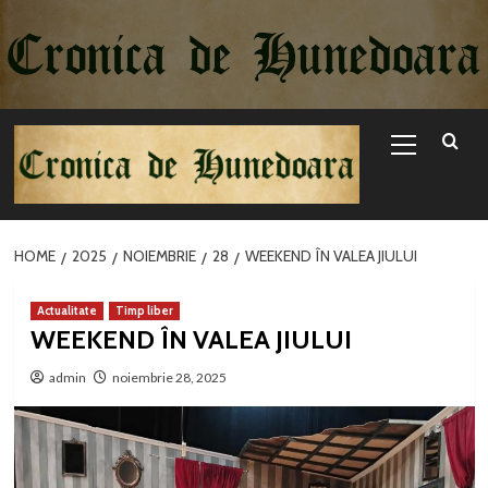
Sari
la
conținut
Primary
Menu
HOME
2025
NOIEMBRIE
28
WEEKEND ÎN VALEA JIULUI
Actualitate
Timp liber
WEEKEND ÎN VALEA JIULUI
admin
noiembrie 28, 2025