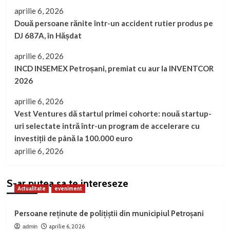
aprilie 6, 2026
Două persoane rănite într-un accident rutier produs pe
DJ 687A, în Hășdat
aprilie 6, 2026
INCD INSEMEX Petroșani, premiat cu aur la INVENTCOR
2026
aprilie 6, 2026
Vest Ventures dă startul primei cohorte: nouă startup-
uri selectate intră într-un program de accelerare cu
investiții de până la 100.000 euro
aprilie 6, 2026
S-ar putea sa te intereseze
Actualitate
eveniment
Persoane reținute de polițiștii din municipiul Petroșani
aprilie 6, 2026
admin