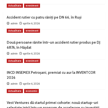
Actualitate
eveniment
Accident rutier cu patru răniți pe DN 66, în Ruși
aprilie 6, 2026
admin
Actualitate
eveniment
Două persoane rănite într-un accident rutier produs pe DJ
687A, în Hășdat
aprilie 6, 2026
admin
Actualitate
eveniment
INCD INSEMEX Petroșani, premiat cu aur la INVENTCOR
2026
aprilie 6, 2026
admin
Actualitate
economic
Vest Ventures dă startul primei cohorte: nouă startup-uri
selectate intră într-un program de accelerare cu investiții