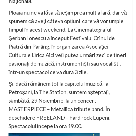
Națională.
Ploaia nu ne va lăsa să ieșim prea mult afară, dar vă
spunem că aveți câteva opțiuni care vă vor umple
timpul în acest weekend. La Cinematograful
Șerban Ionescu a început Festivalul Crinul de
Piatră din Parâng, în organizarea Asociației
Culturale Lirica Aici veți putea urmări zeci de tineri
pasionați de muzică, instrumentiști sau vocaliști,
într-un spectacol ce va dura 3 zile.
Și, dacă rămânem tot la capitolul muzică, la
Petroșani, la The Station, suntem așteptați,
sâmbătă, 29 Noiembrie, la un concert
MASTERPIECE – Metallica tribute band. În
deschidere FREELAND – hard rock Lupeni.
Spectacolul începe la ora 19.00.