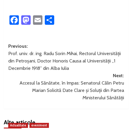
Facebook
Mastodon
Email
Partajează
Post
Previous:
Prof. univ. dr. ing. Radu Sorin Mihai, Rectorul Universității
navigation
din Petroșani, Doctor Honoris Causa al Universității „1
Decembrie 1918” din Alba Iulia
Next:
Accesul la Sănătate, în Impas: Senatorul Călin Petru
Marian Solicită Date Clare și Soluții din Partea
Ministerului Sănătății
Alte articole
Actualitate
eveniment