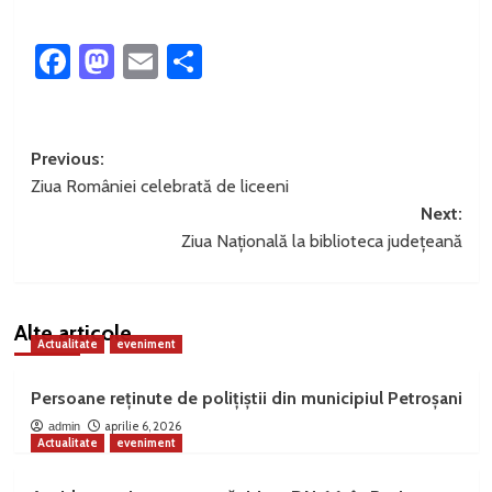
Facebook
Mastodon
Email
Partajează
Post
Previous:
Ziua României celebrată de liceeni
navigation
Next:
Ziua Națională la biblioteca județeană
Alte articole
Actualitate
eveniment
Persoane reținute de polițiștii din municipiul Petroșani
aprilie 6, 2026
admin
Actualitate
eveniment