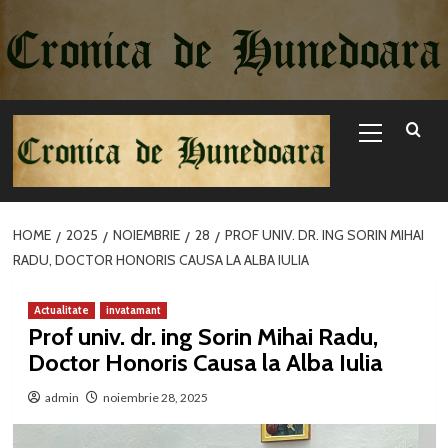
Sari
la
conținut
Primary
Menu
HOME
2025
NOIEMBRIE
28
PROF UNIV. DR. ING SORIN MIHAI
RADU, DOCTOR HONORIS CAUSA LA ALBA IULIA
Actualitate
invatamant
Prof univ. dr. ing Sorin Mihai Radu,
Doctor Honoris Causa la Alba Iulia
admin
noiembrie 28, 2025