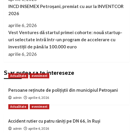
INCD INSEMEX Petroșani, premiat cu aur la INVENTCOR
2026
aprilie 6, 2026
Vest Ventures dă startul primei cohorte: nouă startup-
uri selectate intră într-un program de accelerare cu
investiții de până la 100.000 euro
aprilie 6, 2026
S-ar putea sa te intereseze
Actualitate
eveniment
Persoane reținute de polițiștii din municipiul Petroșani
aprilie 6, 2026
admin
Actualitate
eveniment
Accident rutier cu patru răniți pe DN 66, în Ruși
aprilie 6, 2026
admin