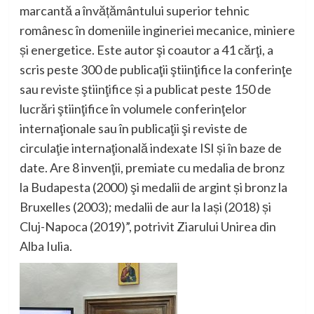
marcantă a învățământului superior tehnic
românesc în domeniile ingineriei mecanice, miniere
și energetice
.
Este autor şi coautor a 41 cărţi, a
scris peste 300 de publicaţii ştiinţifice la conferinţe
sau reviste ştiinţifice și a publicat peste 150 de
lucrări ştiinţifice în volumele conferinţelor
internaţionale sau în publicaţii şi reviste de
circulaţie internaţională indexate ISI și în baze de
date.
Are 8 invenţii, premiate cu medalia de bronz
la Budapesta (2000) şi medalii de argint și bronz la
Bruxelles (2003); medalii de aur la Iași (2018) și
Cluj-Napoca (2019)
”, potrivit Ziarului Unirea din
Alba Iulia.