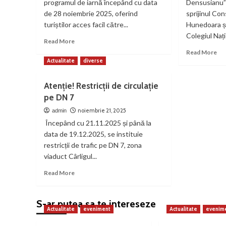
programul de iarnă începând cu data
Densusianu”
de 28 noiembrie 2025, oferind
sprijinul Con
turiștilor acces facil către...
Hunedoara și
Colegiul Nați
Read
Read More
more
Re
Read More
about
mo
Actualitate
diverse
Telegondola
ab
Vulcan
Ziu
Atenție! Restricții de circulație
trece
Naț
pe DN 7
la
a
programul
Ro
noiembrie 21, 2025
admin
de
săr
Începând cu 21.11.2025 și până la
iarnă
la
data de 19.12.2025, se instituie
începând
Bib
restricții de trafic pe DN 7, zona
cu
Ju
28
viaduct Cârligul...
Ov
noiembrie
De
Read
Read More
2025
more
about
Atenție!
S-ar putea sa te intereseze
Actualitate
eveniment
Actualitate
evenim
Restricții
de