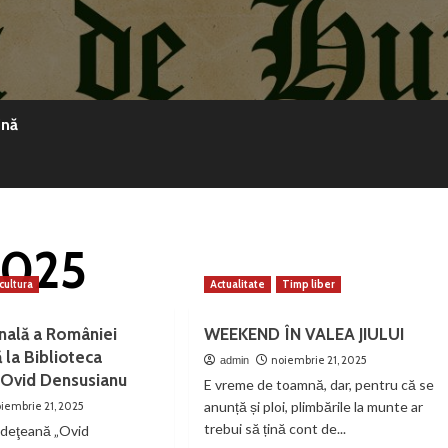
ină
2025
cultura
Actualitate
Timp liber
nală a României
WEEKEND ÎN VALEA JIULUI
ă la Biblioteca
noiembrie 21, 2025
admin
 Ovid Densusianu
E vreme de toamnă, dar, pentru că se
anunță și ploi, plimbările la munte ar
iembrie 21, 2025
trebui să țină cont de...
udeţeană „Ovid