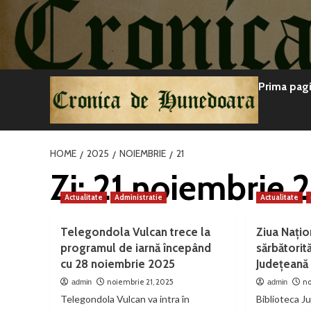
Sari
la
conținut
Prima pag
HOME
2025
NOIEMBRIE
21
Zi:
21 noiembrie 
Actualitate
Administratie
Actualitate
Telegondola Vulcan trece la
Ziua Națio
programul de iarnă începând
sărbătorit
cu 28 noiembrie 2025
Județeană
noiembrie 21, 2025
no
admin
admin
Telegondola Vulcan va intra în
Biblioteca J