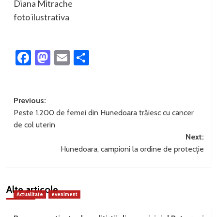
Diana Mitrache
foto ilustrativa
Facebook
Mastodon
Email
Partajează
Post
Previous:
Peste 1.200 de femei din Hunedoara trăiesc cu cancer
navigation
de col uterin
Next:
Hunedoara, campioni la ordine de protecție
Alte articole
Actualitate
eveniment