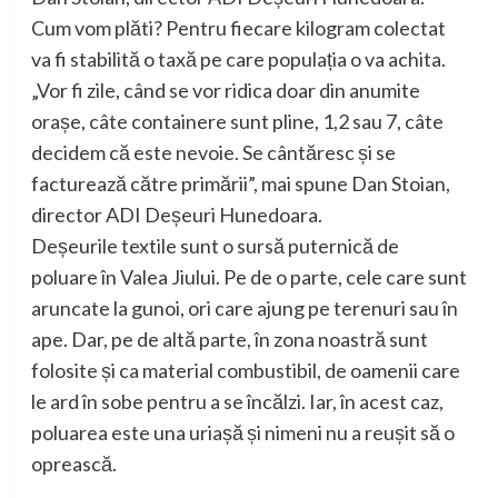
Cum vom plăti? Pentru fiecare kilogram colectat
va fi stabilită o taxă pe care populația o va achita.
„Vor fi zile, când se vor ridica doar din anumite
orașe, câte containere sunt pline, 1,2 sau 7, câte
decidem că este nevoie. Se cântăresc și se
facturează către primării”, mai spune Dan Stoian,
director ADI Deșeuri Hunedoara.
Deșeurile textile sunt o sursă puternică de
poluare în Valea Jiului. Pe de o parte, cele care sunt
aruncate la gunoi, ori care ajung pe terenuri sau în
ape. Dar, pe de altă parte, în zona noastră sunt
folosite și ca material combustibil, de oamenii care
le ard în sobe pentru a se încălzi. Iar, în acest caz,
poluarea este una uriașă și nimeni nu a reușit să o
oprească.