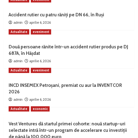
Accident rutier cu patru răniți pe DN 66, în Ruși
aprilie 6, 2026
admin
Actualitate
eveniment
Două persoane rănite într-un accident rutier produs pe DJ
687A, în Hășdat
aprilie 6, 2026
admin
Actualitate
eveniment
INCD INSEMEX Petroșani, premiat cu aur la INVENTCOR
2026
aprilie 6, 2026
admin
Actualitate
economic
Vest Ventures dă startul primei cohorte: nouă startup-uri
selectate intră într-un program de accelerare cu investiții
de până la 100.000 euro