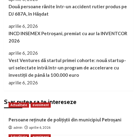
Două persoane rănite într-un accident rutier produs pe
DJ 687A, în Hășdat
aprilie 6, 2026
INCD INSEMEX Petroșani, premiat cu aur la INVENTCOR
2026
aprilie 6, 2026
Vest Ventures dă startul primei cohorte: nouă startup-
uri selectate intră într-un program de accelerare cu
investiții de până la 100.000 euro
aprilie 6, 2026
S-ar putea sa te intereseze
Actualitate
eveniment
Persoane reținute de polițiștii din municipiul Petroșani
aprilie 6, 2026
admin
Actualitate
eveniment