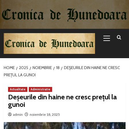
Sari
la
conținut
Primary
Menu
HOME
2025
NOIEMBRIE
18
DEȘEURILE DIN HAINE NE CRESC
PREȚUL LA GUNOI
Actualitate
Administratie
Deșeurile din haine ne cresc prețul la
gunoi
admin
noiembrie 18, 2025