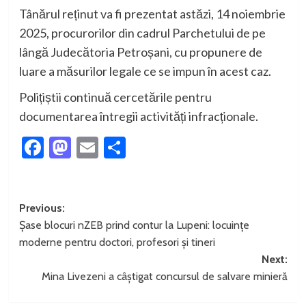
Tânărul reținut va fi prezentat astăzi, 14 noiembrie
2025, procurorilor din cadrul Parchetului de pe
lângă Judecătoria Petroșani, cu propunere de
luare a măsurilor legale ce se impun în acest caz.
Polițiștii continuă cercetările pentru
documentarea întregii activități infracționale.
Facebook
Mastodon
Email
Partajează
Post
Previous:
Șase blocuri nZEB prind contur la Lupeni: locuințe
navigation
moderne pentru doctori, profesori și tineri
Next:
Mina Livezeni a câștigat concursul de salvare minieră