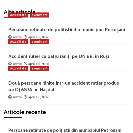
Alte articole
Actualitate
eveniment
Persoane reținute de polițiștii din municipiul Petroșani
aprilie 6, 2026
admin
Actualitate
eveniment
Accident rutier cu patru răniți pe DN 66, în Ruși
aprilie 6, 2026
admin
Actualitate
eveniment
Două persoane rănite într-un accident rutier produs
pe DJ 687A, în Hășdat
aprilie 6, 2026
admin
Articole recente
Persoane reținute de polițiștii din municipiul Petroșani