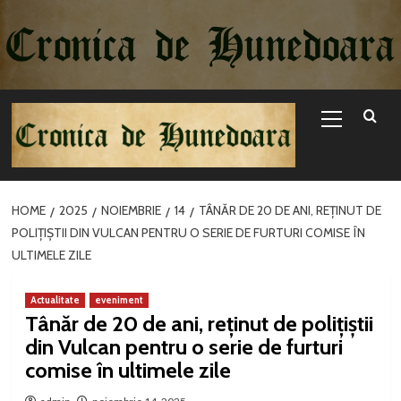
Sari
la
conținut
Primary
Menu
HOME
2025
NOIEMBRIE
14
TÂNĂR DE 20 DE ANI, REȚINUT DE
POLIȚIȘTII DIN VULCAN PENTRU O SERIE DE FURTURI COMISE ÎN
ULTIMELE ZILE
Actualitate
eveniment
Tânăr de 20 de ani, reținut de polițiștii
din Vulcan pentru o serie de furturi
comise în ultimele zile