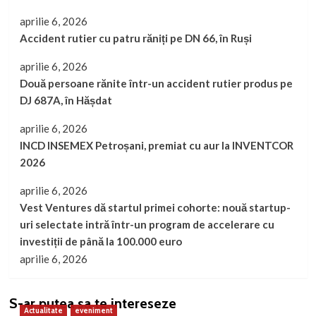
aprilie 6, 2026
Accident rutier cu patru răniți pe DN 66, în Ruși
aprilie 6, 2026
Două persoane rănite într-un accident rutier produs pe
DJ 687A, în Hășdat
aprilie 6, 2026
INCD INSEMEX Petroșani, premiat cu aur la INVENTCOR
2026
aprilie 6, 2026
Vest Ventures dă startul primei cohorte: nouă startup-
uri selectate intră într-un program de accelerare cu
investiții de până la 100.000 euro
aprilie 6, 2026
S-ar putea sa te intereseze
Actualitate
eveniment