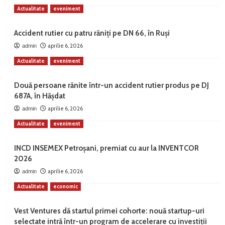
Actualitate
eveniment
Accident rutier cu patru răniți pe DN 66, în Ruși
aprilie 6, 2026
admin
Actualitate
eveniment
Două persoane rănite într-un accident rutier produs pe DJ
687A, în Hășdat
aprilie 6, 2026
admin
Actualitate
eveniment
INCD INSEMEX Petroșani, premiat cu aur la INVENTCOR
2026
aprilie 6, 2026
admin
Actualitate
economic
Vest Ventures dă startul primei cohorte: nouă startup-uri
selectate intră într-un program de accelerare cu investiții