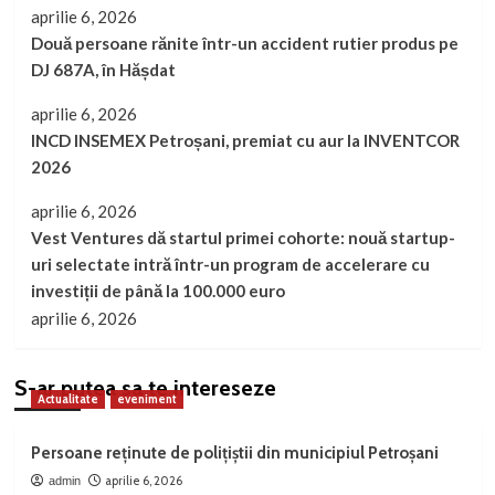
aprilie 6, 2026
Două persoane rănite într-un accident rutier produs pe
DJ 687A, în Hășdat
aprilie 6, 2026
INCD INSEMEX Petroșani, premiat cu aur la INVENTCOR
2026
aprilie 6, 2026
Vest Ventures dă startul primei cohorte: nouă startup-
uri selectate intră într-un program de accelerare cu
investiții de până la 100.000 euro
aprilie 6, 2026
S-ar putea sa te intereseze
Actualitate
eveniment
Persoane reținute de polițiștii din municipiul Petroșani
aprilie 6, 2026
admin