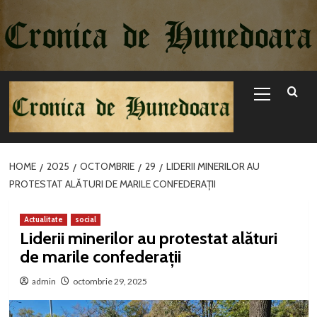
Sari
la
conținut
Primary
Menu
HOME
2025
OCTOMBRIE
29
LIDERII MINERILOR AU
PROTESTAT ALĂTURI DE MARILE CONFEDERAȚII
Actualitate
social
Liderii minerilor au protestat alături
de marile confederații
admin
octombrie 29, 2025