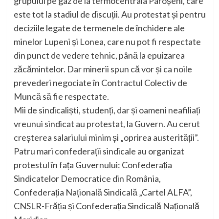
grupului pe gaz de la termocentrala Paroșeni, care
este tot la stadiul de discuții. Au protestat și pentru
deciziile legate de termenele de închidere ale
minelor Lupeni și Lonea, care nu pot fi respectate
din punct de vedere tehnic, până la epuizarea
zăcămintelor. Dar minerii spun că vor și ca noile
prevederi negociate în Contractul Colectiv de
Muncă să fie respectate.
Mii de sindicaliști, studenți, dar și oameni neafiliați
vreunui sindicat au protestat, la Guvern. Au cerut
creșterea salariului minim și „oprirea austerității”.
Patru mari confederații sindicale au organizat
protestul în fața Guvernului: Confederația
Sindicatelor Democratice din România,
Confederația Națională Sindicală „Cartel ALFA”,
CNSLR-Frăția și Confederația Sindicală Națională