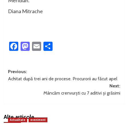
Meridian.
Diana Mitrache
Facebook
Mastodon
Email
Partajează
Post
Previous:
Achitat după trei ani de procese. Procurorii au făcut apel
navigation
Next:
Mâncăm crenvurști cu 7 aditivi și grăsimi
Alte articole
Actualitate
eveniment