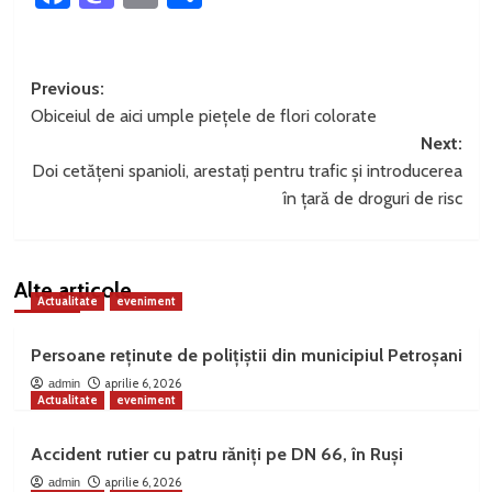
Post
Previous:
Obiceiul de aici umple piețele de flori colorate
navigation
Next:
Doi cetățeni spanioli, arestați pentru trafic și introducerea
în țară de droguri de risc
Alte articole
Actualitate
eveniment
Persoane reținute de polițiștii din municipiul Petroșani
aprilie 6, 2026
admin
Actualitate
eveniment
Accident rutier cu patru răniți pe DN 66, în Ruși
aprilie 6, 2026
admin