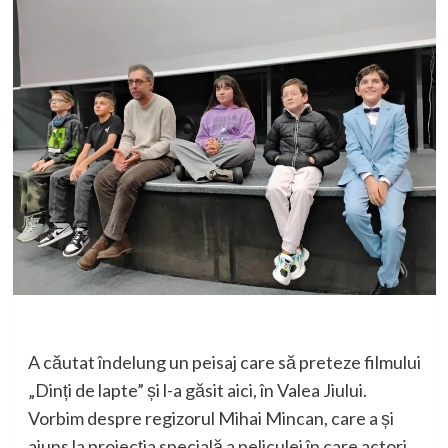
A căutat îndelung un peisaj care să preteze filmului
„Dinți de lapte” și l-a găsit aici, în Valea Jiului.
Vorbim despre regizorul Mihai Mincan, care a și
ajuns la proiecția specială a peliculei în care actori