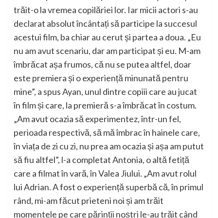
trăit-o la vremea copilăriei lor. Iar micii actori s-au
declarat absolut încântați să participe la succesul
acestui film, ba chiar au cerut și partea a doua. „Eu
nu am avut scenariu, dar am participat și eu. M-am
îmbrăcat așa frumos, că nu se putea altfel, doar
este premiera și o experiență minunată pentru
mine”, a spus Ayan, unul dintre copiii care au jucat
în film și care, la premieră s-a îmbrăcat în costum.
„Am avut ocazia să experimentez, într-un fel,
perioada respectivă, să mă îmbrac în hainele care,
în viața de zi cu zi, nu prea am ocazia și așa am putut
să fiu altfel”, l-a completat Antonia, o altă fetiță
care a filmat în vară, în Valea Jiului. „Am avut rolul
lui Adrian. A fost o experiență superbă că, în primul
rând, mi-am făcut prieteni noi și am trăit
momentele pe care părinții noștri le-au trăit când