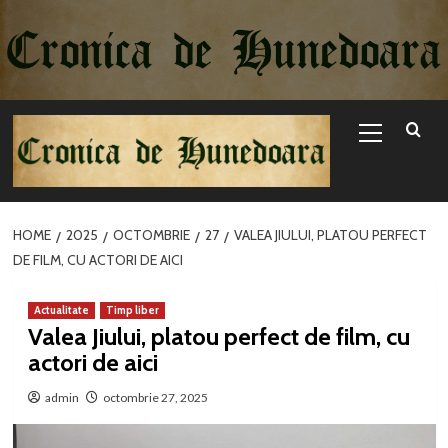
Sari
la
conținut
Primary
Menu
HOME
2025
OCTOMBRIE
27
VALEA JIULUI, PLATOU PERFECT
DE FILM, CU ACTORI DE AICI
Actualitate
Timp liber
Valea Jiului, platou perfect de film, cu
actori de aici
admin
octombrie 27, 2025