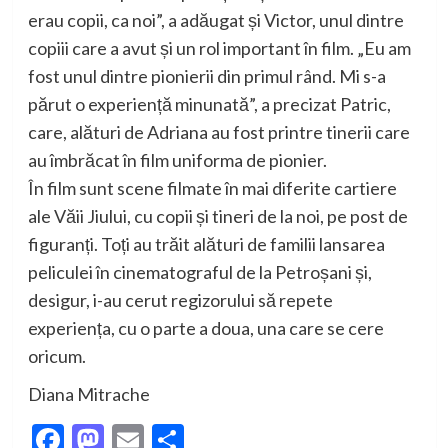
erau copii, ca noi”, a adăugat și Victor, unul dintre
copiii care a avut și un rol important în film. „Eu am
fost unul dintre pionierii din primul rând. Mi s-a
părut o experiență minunată”, a precizat Patric,
care, alături de Adriana au fost printre tinerii care
au îmbrăcat în film uniforma de pionier.
În film sunt scene filmate în mai diferite cartiere
ale Văii Jiului, cu copii și tineri de la noi, pe post de
figuranți. Toți au trăit alături de familii lansarea
peliculei în cinematograful de la Petroșani și,
desigur, i-au cerut regizorului să repete
experiența, cu o parte a doua, una care se cere
oricum.
Diana Mitrache
Facebook
Mastodon
Email
Partajează