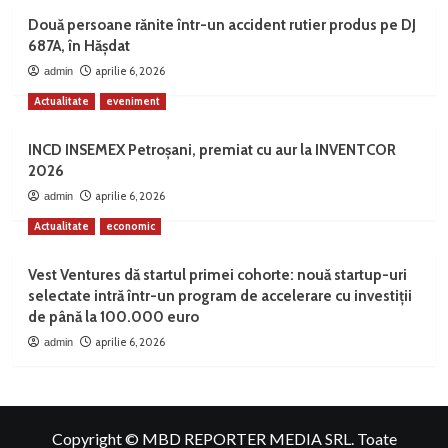
Două persoane rănite într-un accident rutier produs pe DJ
687A, în Hășdat
aprilie 6, 2026
admin
Actualitate
eveniment
INCD INSEMEX Petroșani, premiat cu aur la INVENTCOR
2026
aprilie 6, 2026
admin
Actualitate
economic
Vest Ventures dă startul primei cohorte: nouă startup-uri
selectate intră într-un program de accelerare cu investiții
de până la 100.000 euro
aprilie 6, 2026
admin
Copyright © MBD REPORTER MEDIA SRL. Toate