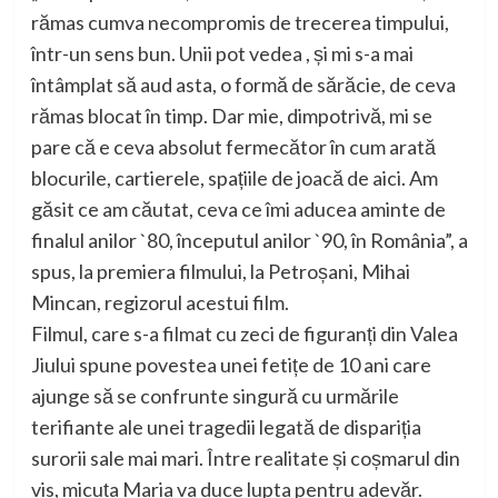
rămas cumva necompromis de trecerea timpului,
într-un sens bun. Unii pot vedea , și mi s-a mai
întâmplat să aud asta, o formă de sărăcie, de ceva
rămas blocat în timp. Dar mie, dimpotrivă, mi se
pare că e ceva absolut fermecător în cum arată
blocurile, cartierele, spațiile de joacă de aici. Am
găsit ce am căutat, ceva ce îmi aducea aminte de
finalul anilor `80, începutul anilor `90, în România”, a
spus, la premiera filmului, la Petroșani, Mihai
Mincan, regizorul acestui film.
Filmul, care s-a filmat cu zeci de figuranți din Valea
Jiului spune povestea unei fetițe de 10 ani care
ajunge să se confrunte singură cu urmările
terifiante ale unei tragedii legată de dispariția
surorii sale mai mari. Între realitate și coșmarul din
vis, micuța Maria va duce lupta pentru adevăr.