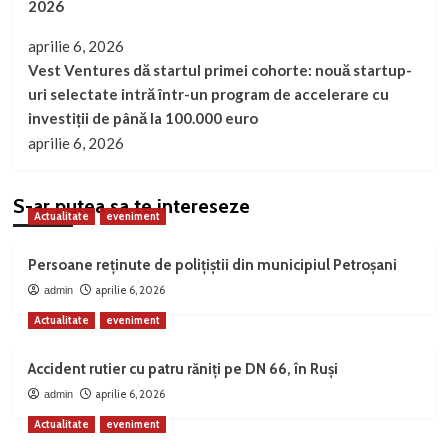
2026
aprilie 6, 2026
Vest Ventures dă startul primei cohorte: nouă startup-
uri selectate intră într-un program de accelerare cu
investiții de până la 100.000 euro
aprilie 6, 2026
S-ar putea sa te intereseze
Actualitate
eveniment
Persoane reținute de polițiștii din municipiul Petroșani
aprilie 6, 2026
admin
Actualitate
eveniment
Accident rutier cu patru răniți pe DN 66, în Ruși
aprilie 6, 2026
admin
Actualitate
eveniment