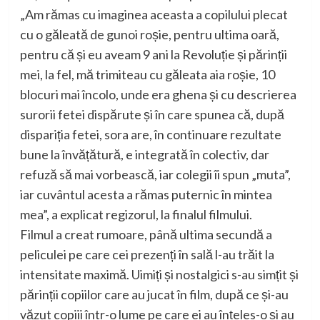
„Am rămas cu imaginea aceasta a copilului plecat
cu o găleată de gunoi roșie, pentru ultima oară,
pentru că și eu aveam 9 ani la Revoluție și părinții
mei, la fel, mă trimiteau cu găleata aia roșie, 10
blocuri mai încolo, unde era ghena și cu descrierea
surorii fetei dispărute și în care spunea că, după
dispariția fetei, sora are, în continuare rezultate
bune la învățătură, e integrată în colectiv, dar
refuză să mai vorbească, iar colegii îi spun „muta”,
iar cuvântul acesta a rămas puternic în mintea
mea”, a explicat regizorul, la finalul filmului.
Filmul a creat rumoare, până ultima secundă a
peliculei pe care cei prezenți în sală l-au trăit la
intensitate maximă. Uimiți și nostalgici s-au simțit și
părinții copiilor care au jucat în film, după ce și-au
văzut copiii într-o lume pe care ei au înțeles-o și au