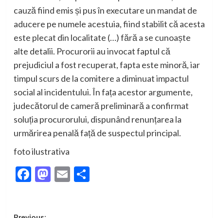
cauză fiind emis și pus în executare un mandat de
aducere pe numele acestuia, fiind stabilit că acesta
este plecat din localitate (…) fără a se cunoaște
alte detalii. Procurorii au invocat faptul că
prejudiciul a fost recuperat, fapta este minoră, iar
timpul scurs de la comitere a diminuat impactul
social al incidentului. În fața acestor argumente,
judecătorul de cameră preliminară a confirmat
soluția procurorului, dispunând renunțarea la
urmărirea penală față de suspectul principal.
foto ilustrativa
Facebook
Mastodon
Email
Partajează
Previous: