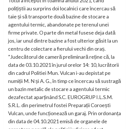
Totul a început în toamna anului 2021, când
polițiștii au surprins doi localnici care încercau să
taie și să transporte două bazine de stocare a
agentului termic, abandonate pe terenul unei
firme private. O parte din metal fusese deja dată
jos, iar unul dintre bazine a fost ulterior găsit la un
centru de colectare a fierului vechi din oraș.
”Judecătorul de cameră preliminară reține că, la
data de 03.10.2021 în jurul orelor 14: 10, lucrătorii
din cadrul Politiei Mun. Vulcan i-au depistat pe
numiții M. N și A. G., în timp ce încercau să sustragă
un bazin metalic de stocare a agentului termic
dezafectat aparținând S.C. EUROGRUP I.L.S.M.
S.R.L. din perimetrul fostei Preparații Coroești
Vulcan, unde funcționează un garaj. Prin ordonanța
din data de 04.10.2021 emisă de organele de