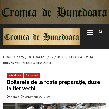
Sari
la
conținut
Primary
Menu
HOME
2025
OCTOMBRIE
27
BOILERELE DE LA FOSTA
PREPARAȚIE, DUSE LA FIER VECHI
Actualitate
Dezvaluiri
Boilerele de la fosta preparație, duse
la fier vechi
admin
octombrie 27, 2025