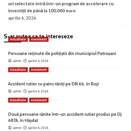
uri selectate intră într-un program de accelerare cu
investiții de până la 100.000 euro
aprilie 6, 2026
S-ar putea sa te intereseze
Actualitate
eveniment
Persoane reținute de polițiștii din municipiul Petroșani
aprilie 6, 2026
admin
Actualitate
eveniment
Accident rutier cu patru răniți pe DN 66, în Ruși
aprilie 6, 2026
admin
Actualitate
eveniment
Două persoane rănite într-un accident rutier produs pe DJ
687A, în Hășdat
aprilie 6, 2026
admin