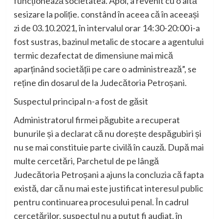
funcționează societatea. Apoi, a revenit cu o altă
sesizare la poliție. constând în aceea că în aceeași
zi de 03.10.2021, în intervalul orar 14:30-20:00 i-a
fost sustras, bazinul metalic de stocare a agentului
termic dezafectat de dimensiune mai mică
aparținând societății pe care o administrează”, se
reține din dosarul de la Judecătoria Petroșani.
Suspectul principal n-a fost de găsit
Administratorul firmei păgubite a recuperat
bunurile și a declarat că nu dorește despăgubiri și
nu se mai constituie parte civilă în cauză. După mai
multe cercetări, Parchetul de pe lângă
Judecătoria Petroșani a ajuns la concluzia că fapta
există, dar că nu mai este justificat interesul public
pentru continuarea procesului penal. În cadrul
cercetărilor, suspectul nu a putut fi audiat, în