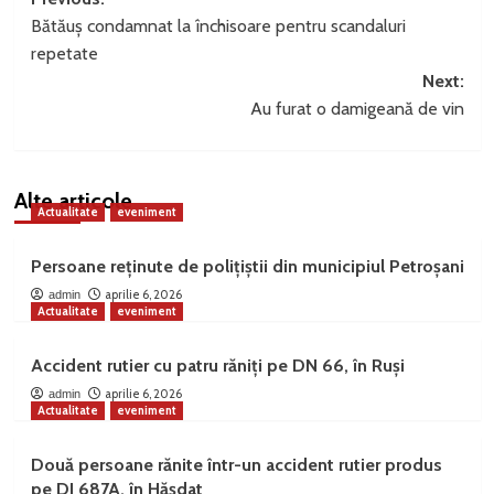
Post
Bătăuș condamnat la închisoare pentru scandaluri
navigation
repetate
Next:
Au furat o damigeană de vin
Alte articole
Actualitate
eveniment
Persoane reținute de polițiștii din municipiul Petroșani
aprilie 6, 2026
admin
Actualitate
eveniment
Accident rutier cu patru răniți pe DN 66, în Ruși
aprilie 6, 2026
admin
Actualitate
eveniment
Două persoane rănite într-un accident rutier produs
pe DJ 687A, în Hășdat