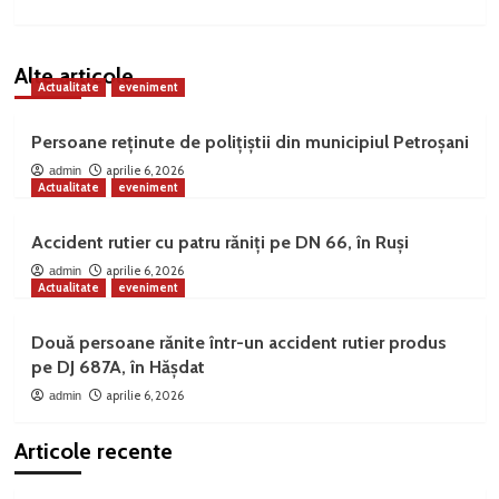
Alte articole
Actualitate
eveniment
Persoane reținute de polițiștii din municipiul Petroșani
aprilie 6, 2026
admin
Actualitate
eveniment
Accident rutier cu patru răniți pe DN 66, în Ruși
aprilie 6, 2026
admin
Actualitate
eveniment
Două persoane rănite într-un accident rutier produs
pe DJ 687A, în Hășdat
aprilie 6, 2026
admin
Articole recente