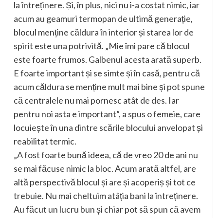
la întreținere. Și, în plus, nici nu i-a costat nimic, iar
acum au geamuri termopan de ultimă generație,
blocul menține căldura în interior și starea lor de
spirit este una potrivită. „Mie îmi pare că blocul
este foarte frumos. Galbenul acesta arată superb.
E foarte important și se simte și în casă, pentru că
acum căldura se menține mult mai bine și pot spune
că centralele nu mai pornesc atât de des. Iar
pentru noi asta e important”, a spus o femeie, care
locuiește în una dintre scările blocului anvelopat și
reabilitat termic.
„A fost foarte bună ideea, că de vreo 20 de ani nu
se mai făcuse nimic la bloc. Acum arată altfel, are
altă perspectivă blocul și are și acoperiș și tot ce
trebuie. Nu mai cheltuim atâția bani la întreținere.
Au făcut un lucru bun și chiar pot să spun că avem