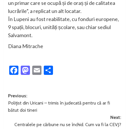
un primar care se ocupă și de oraș și de calitatea
lucrările”, a replicat un alt locatar.
În Lupeni au fost reabilitate, cu fonduri europene,
9 spații, blocuri, unități școlare, sau chiar sediul
Salvamont.
Diana Mitrache
Facebook
Mastodon
Email
Partajează
Post
Previous:
Polițist din Uricani – trimis în judecată pentru că ar fi
navigation
bătut doi tineri
Next:
Centralele pe cărbune nu se închid. Cum va fi la CEVJ?