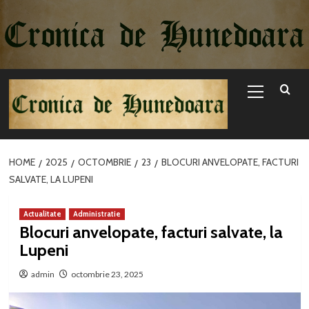
Sari
la
conținut
Primary
Menu
HOME
2025
OCTOMBRIE
23
BLOCURI ANVELOPATE, FACTURI
SALVATE, LA LUPENI
Actualitate
Administratie
Blocuri anvelopate, facturi salvate, la
Lupeni
admin
octombrie 23, 2025