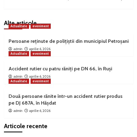
Alte articole
Actualitate
eveniment
Persoane reținute de polițiștii din municipiul Petroșani
aprilie 6, 2026
admin
Actualitate
eveniment
Accident rutier cu patru răniți pe DN 66, în Ruși
aprilie 6, 2026
admin
Actualitate
eveniment
Două persoane rănite într-un accident rutier produs
pe DJ 687A, în Hășdat
aprilie 6, 2026
admin
Articole recente