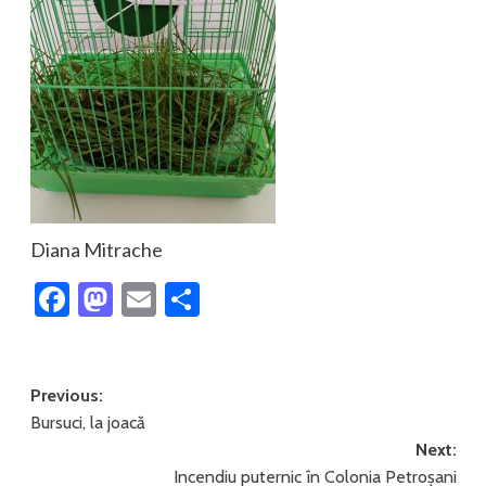
Diana Mitrache
Facebook
Mastodon
Email
Partajează
Post
Previous:
Bursuci, la joacă
navigation
Next:
Incendiu puternic în Colonia Petroșani