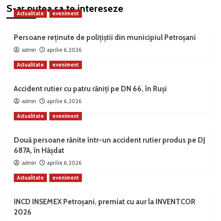
S-ar putea sa te intereseze
Actualitate
eveniment
Persoane reținute de polițiștii din municipiul Petroșani
aprilie 6, 2026
admin
Actualitate
eveniment
Accident rutier cu patru răniți pe DN 66, în Ruși
aprilie 6, 2026
admin
Actualitate
eveniment
Două persoane rănite într-un accident rutier produs pe DJ
687A, în Hășdat
aprilie 6, 2026
admin
Actualitate
eveniment
INCD INSEMEX Petroșani, premiat cu aur la INVENTCOR
2026