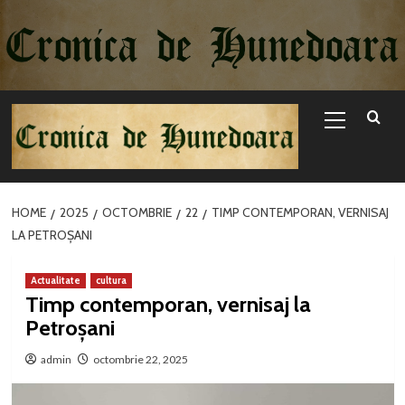
Sari
la
conținut
Primary
Menu
HOME
2025
OCTOMBRIE
22
TIMP CONTEMPORAN, VERNISAJ
LA PETROȘANI
Actualitate
cultura
Timp contemporan, vernisaj la
Petroșani
admin
octombrie 22, 2025