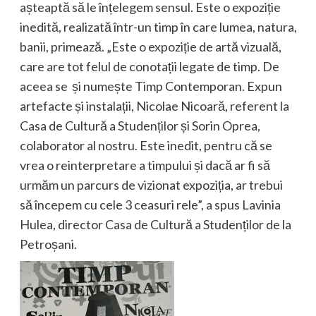
așteaptă să le înțelegem sensul. Este o expoziție
inedită, realizată într-un timp în care lumea, natura,
banii, primează.
„
Este o expoziție de artă vizuală,
care are tot felul de conotații legate de timp. De
aceea se și numește Timp Contemporan. Expun
artefacte și instalații, Nicolae Nicoară, referent la
Casa de Cultură a Studenților și Sorin Oprea
,
colaborator al nostru. Este inedit, pentru că se
vrea o reinterpretare a timpului și dacă ar fi să
urmăm un parcurs de vizionat expoziția, ar trebui
să începem cu cele 3 ceasuri rele
”
, a spus
Lavinia
Hulea, director Casa de Cultură a Studenților de la
Petroșani
.