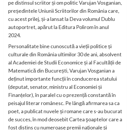
pe distinsul scriitor și om politic Varujan Vosganian,
președintele Uniunii Scriitorilor din România care,
cu acest prilej, și-a lansat la Deva volumul
Dublu
autoportret
,
apărut la Editura Polirom în anul
2024.
Personalitate bine cunoscută a vieții politice și
culturale din România ultimilor 30 de ani, absolvent
al Academiei de Studii Economice și a
l
Facultății de
Matematică din București, Varujan Vosganian a
deținut importante funcții în conducerea statului
(deputat, senator, ministru al Economiei și
Finanțelor),
în
paralel cu o prezență constantă în
peisajul literar românesc. Pe lângă afirmarea sa ca
poet,
a publicat nuvele și romane care s-au bucurat
de succes, în mod deosebit
C
artea şoaptelor
care a
fost distins cu numeroase premii naționale și