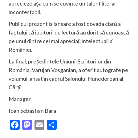
aprecieze așa cum se cuvinte un talent literar
incontestabil.
P
ublic
ul
prezent la lansare a fost dovada clară a
faptului că iubitorii de lectură au dorit să cunoască
pe unul dintre cei mai apreciați intelectuali ai
României.
La final, președintele Uniunii Scriitorilor din
România, Varujan Vosganian, a oferit autografe pe
volumul lansat în cadrul Salonului Hunedorean al
Cărții.
Manager,
Ioan Sebastian Bara
Facebook
Mastodon
Email
Partajează