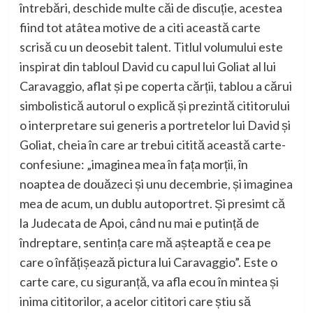
întrebări, deschide multe căi de discuție, acestea
fiind tot atâtea motive de a citi această carte
scrisă cu un
deosebit
talent. Titlul
volumului
este
inspirat din tabloul
David cu capul lui Goliat
al lui
Caravaggio, aflat și pe coperta cărții, tablou a cărui
simbolistică autorul o explică și prezintă cititorului
o interpretare
sui generis
a portretelor lui David și
Goliat, cheia în care ar trebui citită această carte-
confesiune: „imaginea mea în fața morții, în
noaptea de douăzeci și unu decembrie, și imaginea
mea de acum, un dublu autoportret. Și presimt că
la Judecata de Apoi, când nu mai e putință de
îndreptare, sentința care mă așteaptă e cea pe
care o înfățișează pictura lui Caravaggio”. Este o
carte care, cu siguranță, va afla ecou în mintea și
inima cititorilor, a acelor cititori care știu să