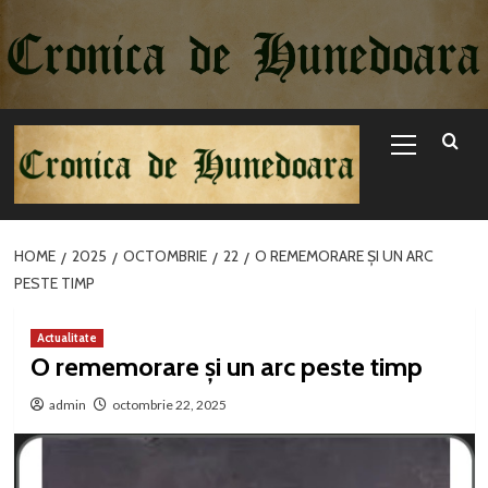
Sari
la
conținut
Primary
Menu
HOME
2025
OCTOMBRIE
22
​O REMEMORARE ȘI UN ARC
PESTE TIMP
Actualitate
​O rememorare și un arc peste timp
admin
octombrie 22, 2025