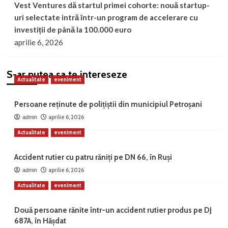
Vest Ventures dă startul primei cohorte: nouă startup-
uri selectate intră într-un program de accelerare cu
investiții de până la 100.000 euro
aprilie 6, 2026
S-ar putea sa te intereseze
Actualitate
eveniment
Persoane reținute de polițiștii din municipiul Petroșani
aprilie 6, 2026
admin
Actualitate
eveniment
Accident rutier cu patru răniți pe DN 66, în Ruși
aprilie 6, 2026
admin
Actualitate
eveniment
Două persoane rănite într-un accident rutier produs pe DJ
687A, în Hășdat