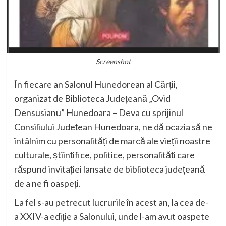
Screenshot
În fiecare an Salonul Hunedorean al Cărții
,
organizat de Biblioteca Județeană „Ovid
Densusianu” Hunedoara – Deva cu sprijinul
Consiliului Județean Hunedoara,
ne dă ocazia să ne
întâlnim cu personalități de marcă ale vieții noastre
culturale, științifice, politice, personalități care
răspund invitației lansate de biblioteca j
udețeană
de a ne fi oaspeți.
La fel
s-au petrecut lucrurile în acest an, la cea de-
a XXIV-a ediție a Salonului
,
unde l-am avut oaspete