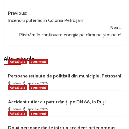
Post
Previous:
Incendiu puternic în Colonia Petroșani
navigation
Next:
Păstrăm în continuare energia pe cărbune și minele!
Alte articole
Actualitate
eveniment
Persoane reținute de polițiștii din municipiul Petroșani
aprilie 6, 2026
admin
Actualitate
eveniment
Accident rutier cu patru răniți pe DN 66, în Ruși
aprilie 6, 2026
admin
Actualitate
eveniment
Două persoane rănite într-un accident rutier produs