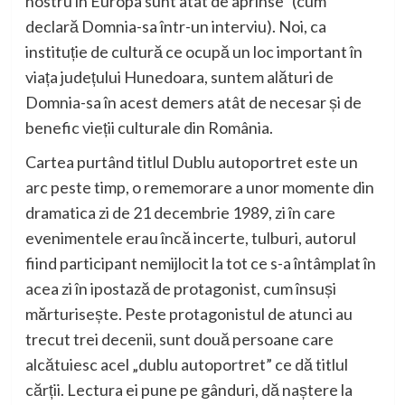
nostru în Europa sunt atât de aprinse”
(cum
declară D
omnia-
sa într-un interviu). Noi, ca
instituție de cultură ce ocupă un loc important în
viața județului Hune
doara, suntem alături de
D
omnia-
sa în acest demers atât de necesar și de
benefic vieții culturale din România.
Cartea purtând titlul
Dublu autoportret
este un
arc peste timp,
o rememorare a unor momente din
dramatica zi de
21 decembrie 1989, zi în care
evenimentele erau încă incerte, tulburi, autorul
fiind participant nemijlocit la tot ce s-a întâmplat în
acea zi în ipostază de protagonist, cum însuși
mărturisește. Peste protagonistul de atunci au
trecut trei decenii, sunt două persoane care
alcătuiesc acel „dublu autoportret” ce dă titlul
cărții. Lectura ei pune pe gânduri, dă naștere la