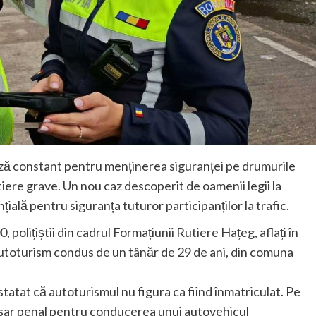
ează constant pentru menținerea siguranței pe drumurile
ere grave. Un nou caz descoperit de oamenii legii la
țială pentru siguranța tuturor participanților la trafic.
 polițiștii din cadrul Formațiunii Rutiere Hațeg, aflați în
autoturism condus de un tânăr de 29 de ani, din comuna
nstatat că autoturismul nu figura ca fiind înmatriculat. Pe
osar penal pentru conducerea unui autovehicul