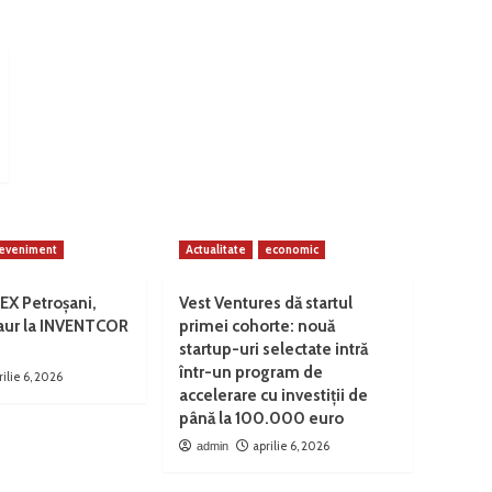
eveniment
Actualitate
economic
EX Petroșani,
Vest Ventures dă startul
 aur la INVENTCOR
primei cohorte: nouă
startup-uri selectate intră
într-un program de
rilie 6, 2026
accelerare cu investiții de
până la 100.000 euro
aprilie 6, 2026
admin