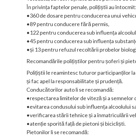
În privința faptelor penale, polițiștii au întocmit
•360 de dosare pentru conducerea unui vehicu
•89 pentru conducere fără permis,
•122 pentru conducerea sub influența alcoolul
•45 pentru conducerea sub influența substanțe
•și 13 pentru refuzul recoltării probelor biolog
Recomandările polițiștilor pentru șoferi și piet
Polițiștii le reamintesc tuturor participanților 
și fac apel la responsabilitate și prudență.
Conducătorilor auto li se recomandă:
•respectarea limitelor de viteză și a semnelor d
•evitarea condusului sub influența alcoolului s
•verificarea stării tehnice și a înmatriculării v
•atenție sporită față de pietoni și bicicliști.
Pietonilor li se recomandă: