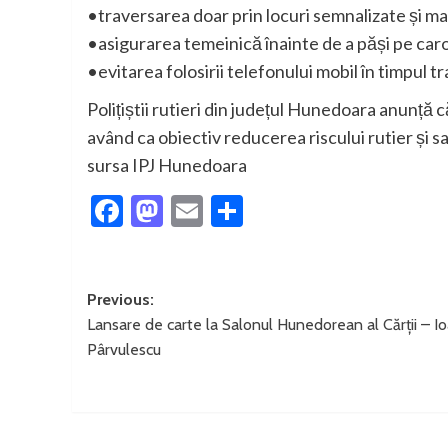
•traversarea doar prin locuri semnalizate și m
•asigurarea temeinică înainte de a păși pe caro
•evitarea folosirii telefonului mobil în timpul tr
Polițiștii rutieri din județul Hunedoara anunță c
având ca obiectiv reducerea riscului rutier și s
sursa IPJ Hunedoara
Facebook
Mastodon
Email
Partajează
Post
Previous:
Lansare de carte la Salonul Hunedorean al Cărții – I
navigation
Pârvulescu