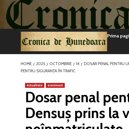
Sari
la
conținut
Prima pag
HOME
2025
OCTOMBRIE
14
DOSAR PENAL PENTRU UN
PENTRU SIGURANȚA ÎN TRAFIC
Actualitate
eveniment
Dosar penal pent
Densuș prins la 
neînmatriculate. P