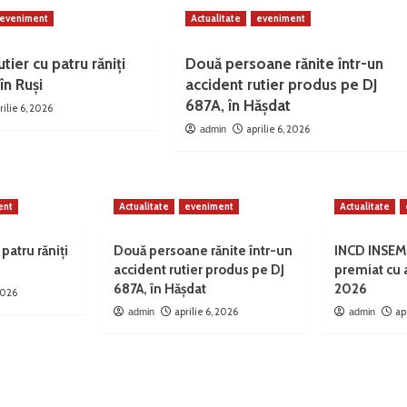
eveniment
Actualitate
eveniment
tier cu patru răniți
Două persoane rănite într-un
în Ruși
accident rutier produs pe DJ
687A, în Hășdat
rilie 6, 2026
aprilie 6, 2026
admin
ent
Actualitate
eveniment
Actualitate
 patru răniți
Două persoane rănite într-un
INCD INSEM
accident rutier produs pe DJ
premiat cu
687A, în Hășdat
2026
 2026
aprilie 6, 2026
ap
admin
admin