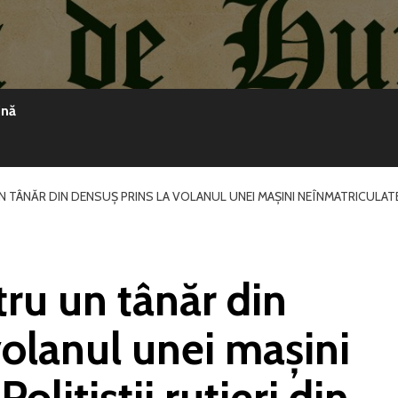
ină
 TÂNĂR DIN DENSUȘ PRINS LA VOLANUL UNEI MAȘINI NEÎNMATRICULATE.
ru un tânăr din
volanul unei mașini
olițiștii rutieri din