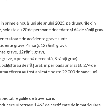
în primele nouă luni ale anului 2025, pe drumurile din
, soldate cu 20 de persoane decedate și 64 de răniți grav.
e generatoare de accidente grave sunt:
idente grave, 4 morți, 12 răniți grav),
te grave, 12 răniți grav),
e grave, o persoană decedată, 8 răniți grav).
polițiștii au desfășurat, în perioada analizată, 274 de
n urma cărora au fost aplicate peste 29.000 de sancțiuni
spectat regulile de traversare.
ducere și retrase 1.463 de certificate de înmatriculare.