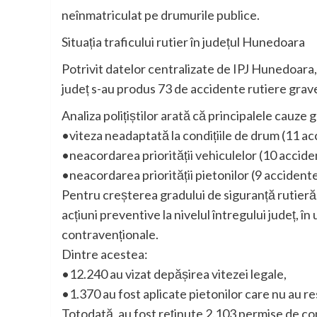
neînmatriculat pe drumurile publice.
Situația traficului rutier în județul Hunedoara
Potrivit datelor centralizate de IPJ Hunedoara, 
județ s-au produs 73 de accidente rutiere grave
Analiza polițiștilor arată că principalele cauz
•viteza neadaptată la condițiile de drum (11 acc
•neacordarea priorității vehiculelor (10 acciden
•neacordarea priorității pietonilor (9 accident
Pentru creșterea gradului de siguranță rutieră, 
acțiuni preventive la nivelul întregului județ, î
contravenționale.
Dintre acestea:
•12.240 au vizat depășirea vitezei legale,
•1.370 au fost aplicate pietonilor care nu au re
Totodată, au fost reținute 2.103 permise de con