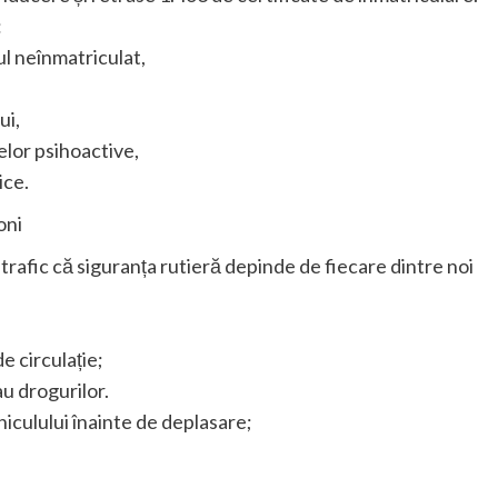
:
l neînmatriculat,
ui,
lor psihoactive,
ice.
oni
la trafic că siguranța rutieră depinde de fiecare dintre noi
e circulație;
au drogurilor.
ehiculului înainte de deplasare;