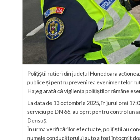
Polițiștii rutieri din județul Hunedoara acțion
publice și pentru prevenirea evenimentelor ruti
Hațeg arată că vigilența polițiștilor rămâne esen
La data de 13 octombrie 2025, în jurul orei 17:00,
serviciu pe DN 66, au oprit pentru control un 
Densuș.
În urma verificărilor efectuate, polițiștii au co
numele conducătorului auto a fost întocmit d