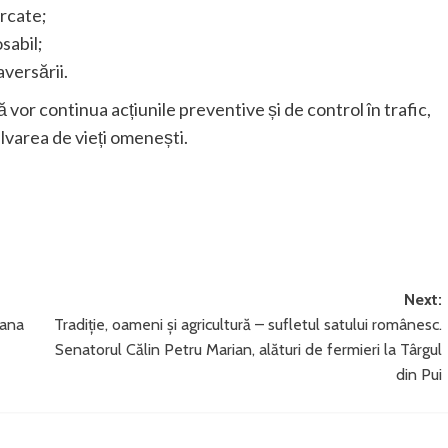
arcate;
sabil;
aversării.
ă vor continua acțiunile preventive și de control în trafic,
alvarea de vieți omenești.
Next:
oana
Tradiție, oameni și agricultură – sufletul satului românesc.
Senatorul Călin Petru Marian, alături de fermieri la Târgul
din Pui