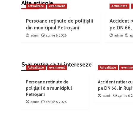
Alte articole
Actualitate
eveniment
Actualitate
Persoane reținute de polițiștii
Accident ru
din municipiul Petroșani
pe DN 66, 
aprilie 6, 2026
ap
admin
admin
S-ar putea sa te intereseze
Actualitate
eveniment
Actualitate
evenim
Persoane reținute de
Accident rutier cu
polițiștii din municipiul
pe DN 66, în Ruși
Petroșani
aprilie 6,
admin
aprilie 6, 2026
admin