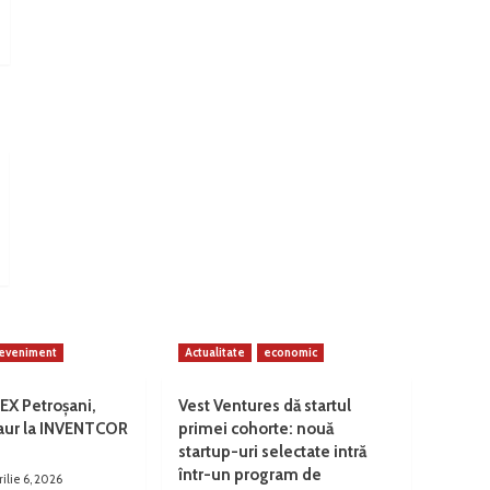
eveniment
Actualitate
economic
EX Petroșani,
Vest Ventures dă startul
 aur la INVENTCOR
primei cohorte: nouă
startup-uri selectate intră
într-un program de
rilie 6, 2026