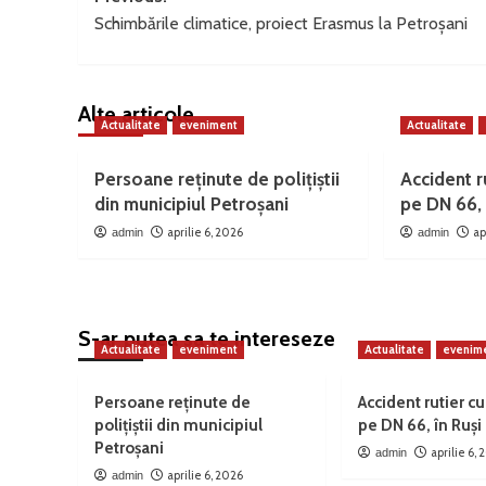
Schimbările climatice, proiect Erasmus la Petroșani
navigation
Alte articole
Actualitate
eveniment
Actualitate
Persoane reținute de polițiștii
Accident ru
din municipiul Petroșani
pe DN 66, 
aprilie 6, 2026
ap
admin
admin
S-ar putea sa te intereseze
Actualitate
eveniment
Actualitate
evenim
Persoane reținute de
Accident rutier cu
polițiștii din municipiul
pe DN 66, în Ruși
Petroșani
aprilie 6,
admin
aprilie 6, 2026
admin