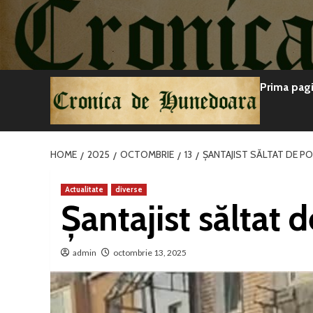
Sari
la
conținut
Prima pag
HOME
2025
OCTOMBRIE
13
ȘANTAJIST SĂLTAT DE PO
Actualitate
diverse
Șantajist săltat d
admin
octombrie 13, 2025