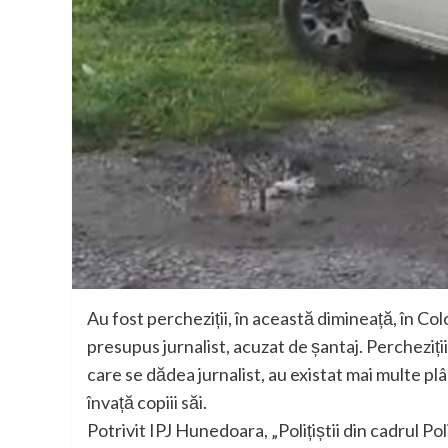
Au fost percheziții, în această dimineață, în Colo
presupus jurnalist, acuzat de șantaj. Percheziți
care se dădea jurnalist, au existat mai multe plâ
învață copiii săi.
Potrivit IPJ Hunedoara, „Polițiștii din cadrul Po