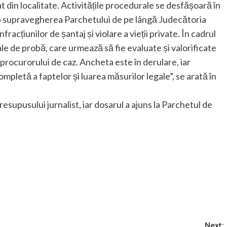
at din localitate. Activitățile procedurale se desfășoară în
ub supravegherea Parchetului de pe lângă Judecătoria
racțiunilor de șantaj și violare a vieții private. În cadrul
riale de probă, care urmează să fie evaluate și valorificate
procurorului de caz. Ancheta este în derulare, iar
pletă a faptelor și luarea măsurilor legale”, se arată în
supusului jurnalist, iar dosarul a ajuns la Parchetul de
Next: