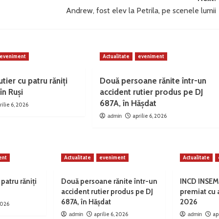
Andrew, fost elev la Petrila, pe scenele lumii
eveniment
Actualitate
eveniment
tier cu patru răniți
Două persoane rănite într-un
în Ruși
accident rutier produs pe DJ
687A, în Hășdat
rilie 6, 2026
aprilie 6, 2026
admin
ent
Actualitate
eveniment
Actualitate
 patru răniți
Două persoane rănite într-un
INCD INSEM
accident rutier produs pe DJ
premiat cu
687A, în Hășdat
2026
 2026
aprilie 6, 2026
ap
admin
admin