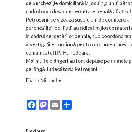
de percheziție domiciliară la locuința unui bărb
cadrul unui dosar de cercetare penală aflat s
Petroșani, ce vizează suspiciuni de comitere a inf
percheziției, polițiștii au ridicat mijloace mate
în cadrul cercetărilor penale, sub coordonarea 
investigațiile continuă pentru documentarea com
comunicatul IPJ Hunedoara.
Mai multe plângeri au fost depuse pe numele pre
pe lângă Judecătoria Petroșani.
Diana Mitrache
Facebook
Mastodon
Email
Partajează
Post
Previous: