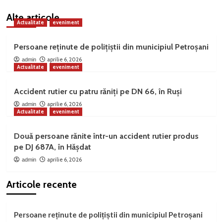
Alte articole
Actualitate
eveniment
Persoane reținute de polițiștii din municipiul Petroșani
aprilie 6, 2026
admin
Actualitate
eveniment
Accident rutier cu patru răniți pe DN 66, în Ruși
aprilie 6, 2026
admin
Actualitate
eveniment
Două persoane rănite într-un accident rutier produs
pe DJ 687A, în Hășdat
aprilie 6, 2026
admin
Articole recente
Persoane reținute de polițiștii din municipiul Petroșani