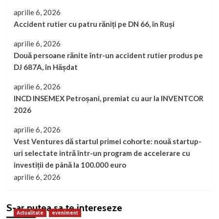
aprilie 6, 2026
Accident rutier cu patru răniți pe DN 66, în Ruși
aprilie 6, 2026
Două persoane rănite într-un accident rutier produs pe
DJ 687A, în Hășdat
aprilie 6, 2026
INCD INSEMEX Petroșani, premiat cu aur la INVENTCOR
2026
aprilie 6, 2026
Vest Ventures dă startul primei cohorte: nouă startup-
uri selectate intră într-un program de accelerare cu
investiții de până la 100.000 euro
aprilie 6, 2026
S-ar putea sa te intereseze
Actualitate
eveniment