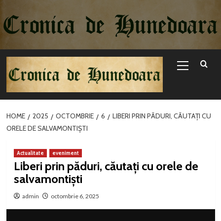
Sari
la
conținut
Primary
Menu
HOME
2025
OCTOMBRIE
6
LIBERI PRIN PĂDURI, CĂUTAȚI CU
ORELE DE SALVAMONTIȘTI
Actualitate
eveniment
Liberi prin păduri, căutați cu orele de
salvamontiști
admin
octombrie 6, 2025