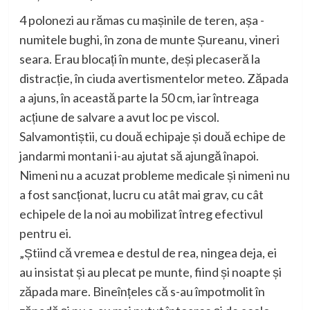
4 polonezi au rămas cu mașinile de teren, așa -
numitele bughi, în zona de munte Șureanu, vineri
seara. Erau blocați în munte, deși plecaseră la
distracție, în ciuda avertismentelor meteo. Zăpada
a ajuns, în această parte la 50 cm, iar întreaga
acțiune de salvare a avut loc pe viscol.
Salvamontiștii, cu două echipaje și două echipe de
jandarmi montani i-au ajutat să ajungă înapoi.
Nimeni nu a acuzat probleme medicale și nimeni nu
a fost sancționat, lucru cu atât mai grav, cu cât
echipele de la noi au mobilizat întreg efectivul
pentru ei.
„Știind că vremea e destul de rea, ningea deja, ei
au insistat și au plecat pe munte, fiind și noapte și
zăpada mare. Bineînțeles că s-au împotmolit în