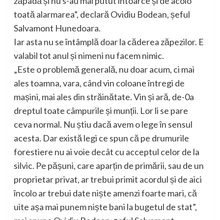
zăpadă și nu s-au mai putut întoarce și de acolo
toată alarmarea”, declară Ovidiu Bodean, șeful
Salvamont Hunedoara.
Iar asta nu se întâmplă doar la căderea zăpezilor. E
valabil tot anul și nimeni nu facem nimic.
„Este o problemă generală, nu doar acum, ci mai
ales toamna, vara, când vin coloane întregi de
mașini, mai ales din străinătate. Vin și ară, de-0a
dreptul toate câmpurile și munții. Lor li se pare
ceva normal. Nu știu dacă avem o lege în sensul
acesta. Dar există legi ce spun că pe drumurile
forestiere nu ai voie decât cu acceptul celor de la
silvic. Pe pășuni, care aparțin de primării, sau de un
proprietar privat, ar trebui primit acordul și de aici
încolo ar trebui date niște amenzi foarte mari, că
uite așa mai punem niște bani la bugetul de stat”,