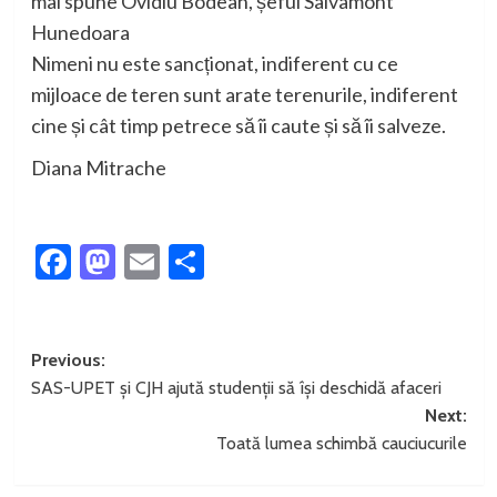
mai spune Ovidiu Bodean, șeful Salvamont
Hunedoara
Nimeni nu este sancționat, indiferent cu ce
mijloace de teren sunt arate terenurile, indiferent
cine și cât timp petrece să îi caute și să îi salveze.
Diana Mitrache
Facebook
Mastodon
Email
Partajează
Post
Previous:
SAS-UPET și CJH ajută studenții să își deschidă afaceri
navigation
Next:
Toată lumea schimbă cauciucurile