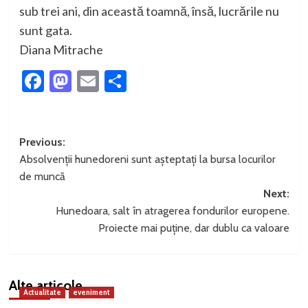
sub trei ani, din această toamnă, însă, lucrările nu
sunt gata.
Diana Mitrache
Facebook
Mastodon
Email
Partajează
Post
Previous:
Absolvenții hunedoreni sunt așteptați la bursa locurilor
navigation
de muncă
Next:
Hunedoara, salt în atragerea fondurilor europene.
Proiecte mai puține, dar dublu ca valoare
Alte articole
Actualitate
eveniment