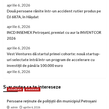
aprilie 6, 2026
Două persoane rănite într-un accident rutier produs pe
DJ 687A, în Hășdat
aprilie 6, 2026
INCD INSEMEX Petroșani, premiat cu aur la INVENTCOR
2026
aprilie 6, 2026
Vest Ventures dă startul primei cohorte: nouă startup-
uri selectate intră într-un program de accelerare cu
investiții de până la 100.000 euro
aprilie 6, 2026
S-ar putea sa te intereseze
Actualitate
eveniment
Persoane reținute de polițiștii din municipiul Petroșani
aprilie 6, 2026
admin