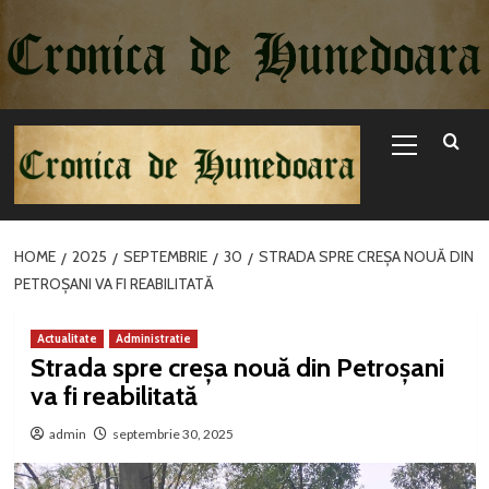
Sari
la
conținut
Primary
Menu
HOME
2025
SEPTEMBRIE
30
STRADA SPRE CREȘA NOUĂ DIN
PETROȘANI VA FI REABILITATĂ
Actualitate
Administratie
Strada spre creșa nouă din Petroșani
va fi reabilitată
admin
septembrie 30, 2025