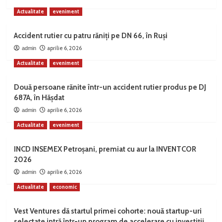
Actualitate
eveniment
Accident rutier cu patru răniți pe DN 66, în Ruși
aprilie 6, 2026
admin
Actualitate
eveniment
Două persoane rănite într-un accident rutier produs pe DJ
687A, în Hășdat
aprilie 6, 2026
admin
Actualitate
eveniment
INCD INSEMEX Petroșani, premiat cu aur la INVENTCOR
2026
aprilie 6, 2026
admin
Actualitate
economic
Vest Ventures dă startul primei cohorte: nouă startup-uri
selectate intră într-un program de accelerare cu investiții