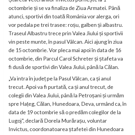
octombrie și se va finaliza de Ziua Armatei. Până
atunci, sportivi din toată România vor alerga, ori
vor pedala pe trei trasee: roșu, galben și albastru.
Traseul Albastru trece prin Valea Jiului și sportivii
vin peste munte, în pasul Vâlcan. Aici ajung în ziua
de 15 octombrie. Vor pleca mai apoi în data de 16
octombrie, din Parcul Carol Schreter și ștafeta va
fi dusă de sportivi din Valea Jiului, până la Călan.
„Va intra în județ pe la Pasul Vâlcan, ca și anul
trecut. Apoi va fi purtată, ca și anul trecut, de
colegii din Valea Jiului, până la Petroșani și urmăm
spre Hațeg, Călan, Hunedoara, Deva, urmând ca, în
data de 19 octombrie să o predăm colegilor de la
Lugoj”, declară Dorela Murărașu, voluntar
Invictus, coordonatoarea ștafetei din Hunedoara