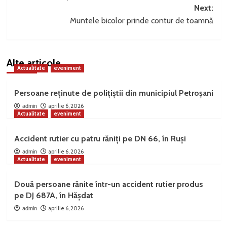
Next:
Muntele bicolor prinde contur de toamnă
Alte articole
Actualitate
eveniment
Persoane reținute de polițiștii din municipiul Petroșani
aprilie 6, 2026
admin
Actualitate
eveniment
Accident rutier cu patru răniți pe DN 66, în Ruși
aprilie 6, 2026
admin
Actualitate
eveniment
Două persoane rănite într-un accident rutier produs
pe DJ 687A, în Hășdat
aprilie 6, 2026
admin