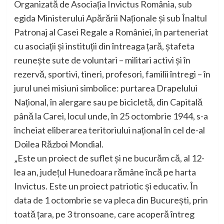
Organizată de Asociația Invictus România, sub
egida Ministerului Apărării Naționale și sub Înaltul
Patronaj al Casei Regale a României, în parteneriat
cu asociații și instituții din întreaga țară, ștafeta
reunește sute de voluntari – militari activi și în
rezervă, sportivi, tineri, profesori, familii întregi – în
jurul unei misiuni simbolice: purtarea Drapelului
Național, în alergare sau pe bicicletă, din Capitală
până la Carei, locul unde, în 25 octombrie 1944, s-a
încheiat eliberarea teritoriului național în cel de-al
Doilea Război Mondial.
„Este un proiect de suflet și ne bucurăm că, al 12-
lea an, județul Hunedoara rămâne încă pe harta
Invictus. Este un proiect patriotic și educativ. În
data de 1 octombrie se va pleca din București, prin
toată țara, pe 3 tronsoane, care acoperă întreg