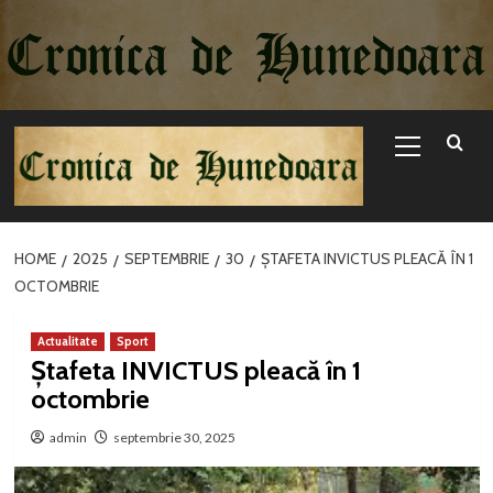
Sari
la
conținut
Primary
Menu
HOME
2025
SEPTEMBRIE
30
ȘTAFETA INVICTUS PLEACĂ ÎN 1
OCTOMBRIE
Actualitate
Sport
Ștafeta INVICTUS pleacă în 1
octombrie
admin
septembrie 30, 2025