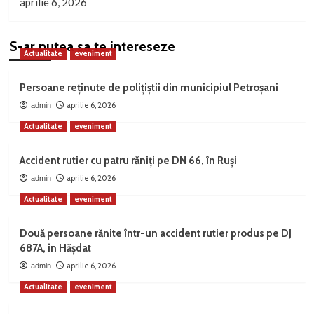
aprilie 6, 2026
S-ar putea sa te intereseze
Actualitate
eveniment
Persoane reținute de polițiștii din municipiul Petroșani
aprilie 6, 2026
admin
Actualitate
eveniment
Accident rutier cu patru răniți pe DN 66, în Ruși
aprilie 6, 2026
admin
Actualitate
eveniment
Două persoane rănite într-un accident rutier produs pe DJ
687A, în Hășdat
aprilie 6, 2026
admin
Actualitate
eveniment