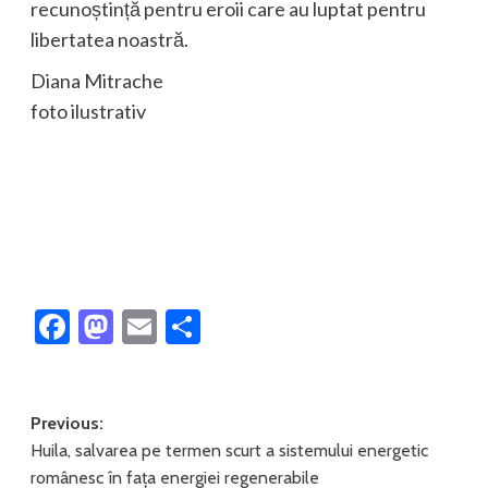
recunoștință pentru eroii care au luptat pentru
libertatea noastră.
Diana Mitrache
foto ilustrativ
Facebook
Mastodon
Email
Partajează
Post
Previous:
Huila, salvarea pe termen scurt a sistemului energetic
navigation
românesc în fața energiei regenerabile