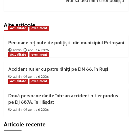
vrut să dea mită unor polițiști
Alte articole
Actualitate
eveniment
Persoane reținute de polițiștii din municipiul Petroșani
aprilie 6, 2026
admin
Actualitate
eveniment
Accident rutier cu patru răniți pe DN 66, în Ruși
aprilie 6, 2026
admin
Actualitate
eveniment
Două persoane rănite într-un accident rutier produs
pe DJ 687A, în Hășdat
aprilie 6, 2026
admin
Articole recente