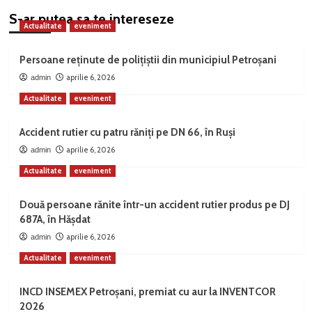
S-ar putea sa te intereseze
Actualitate
eveniment
Persoane reținute de polițiștii din municipiul Petroșani
aprilie 6, 2026
admin
Actualitate
eveniment
Accident rutier cu patru răniți pe DN 66, în Ruși
aprilie 6, 2026
admin
Actualitate
eveniment
Două persoane rănite într-un accident rutier produs pe DJ
687A, în Hășdat
aprilie 6, 2026
admin
Actualitate
eveniment
INCD INSEMEX Petroșani, premiat cu aur la INVENTCOR
2026