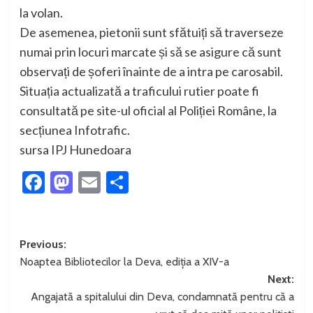
la volan.
De asemenea, pietonii sunt sfătuiți să traverseze
numai prin locuri marcate și să se asigure că sunt
observați de șoferi înainte de a intra pe carosabil.
Situația actualizată a traficului rutier poate fi
consultată pe site-ul oficial al Poliției Române, la
secțiunea Infotrafic.
sursa IPJ Hunedoara
Facebook
Mastodon
Email
Partajează
Post
Previous:
Noaptea Bibliotecilor la Deva, ediția a XIV-a
navigation
Next:
Angajată a spitalului din Deva, condamnată pentru că a