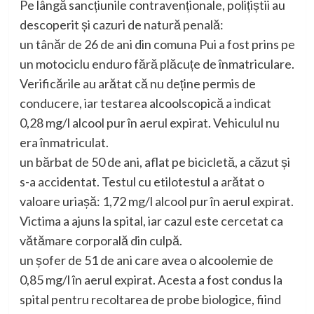
Pe lângă sancțiunile contravenționale, polițiștii au
descoperit și cazuri de natură penală:
un tânăr de 26 de ani din comuna Pui a fost prins pe
un motociclu enduro fără plăcuțe de înmatriculare.
Verificările au arătat că nu deține permis de
conducere, iar testarea alcoolscopică a indicat
0,28 mg/l alcool pur în aerul expirat. Vehiculul nu
era înmatriculat.
un bărbat de 50 de ani, aflat pe bicicletă, a căzut și
s-a accidentat. Testul cu etilotestul a arătat o
valoare uriașă: 1,72 mg/l alcool pur în aerul expirat.
Victima a ajuns la spital, iar cazul este cercetat ca
vătămare corporală din culpă.
un șofer de 51 de ani care avea o alcoolemie de
0,85 mg/l în aerul expirat. Acesta a fost condus la
spital pentru recoltarea de probe biologice, fiind