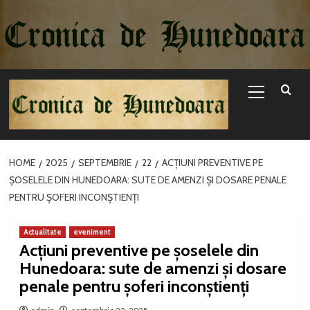
Sari
la
conținut
Primary
Menu
HOME
2025
SEPTEMBRIE
22
ACȚIUNI PREVENTIVE PE
ȘOSELELE DIN HUNEDOARA: SUTE DE AMENZI ȘI DOSARE PENALE
PENTRU ȘOFERI INCONȘTIENȚI
Actualitate
eveniment
Acțiuni preventive pe șoselele din
Hunedoara: sute de amenzi și dosare
penale pentru șoferi inconștienți