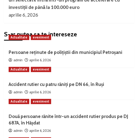
investiții de până la 100.000 euro
aprilie 6, 2026
S-ar putea sa te intereseze
Actualitate
eveniment
Persoane reținute de polițiștii din municipiul Petroșani
aprilie 6, 2026
admin
Actualitate
eveniment
Accident rutier cu patru răniți pe DN 66, în Ruși
aprilie 6, 2026
admin
Actualitate
eveniment
Două persoane rănite într-un accident rutier produs pe DJ
687A, în Hășdat
aprilie 6, 2026
admin