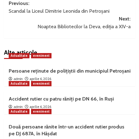
Post
Previous:
Scandal la Liceul Dimitrie Leonida din Petroșani
navigation
Next:
Noaptea Bibliotecilor la Deva, ediția a XIV-a
Alte articole
Actualitate
eveniment
Persoane reținute de polițiștii din municipiul Petroșani
aprilie 6, 2026
admin
Actualitate
eveniment
Accident rutier cu patru răniți pe DN 66, în Ruși
aprilie 6, 2026
admin
Actualitate
eveniment
Două persoane rănite într-un accident rutier produs
pe DJ 687A, în Hășdat