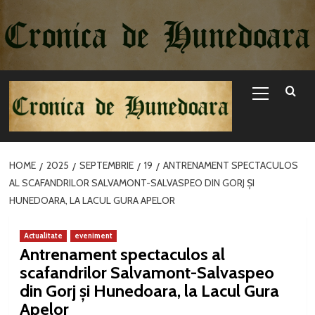
Sari
la
conținut
Primary
Menu
HOME
2025
SEPTEMBRIE
19
ANTRENAMENT SPECTACULOS
AL SCAFANDRILOR SALVAMONT-SALVASPEO DIN GORJ ȘI
HUNEDOARA, LA LACUL GURA APELOR
Actualitate
eveniment
Antrenament spectaculos al
scafandrilor Salvamont-Salvaspeo
din Gorj și Hunedoara, la Lacul Gura
Apelor