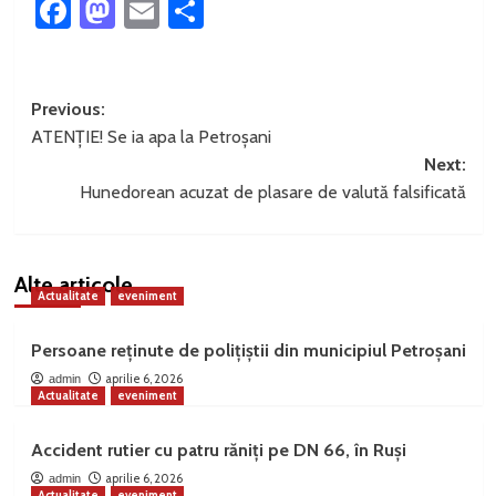
Facebook
Mastodon
Email
Partajează
Post
Previous:
ATENȚIE! Se ia apa la Petroșani
navigation
Next:
Hunedorean acuzat de plasare de valută falsificată
Alte articole
Actualitate
eveniment
Persoane reținute de polițiștii din municipiul Petroșani
aprilie 6, 2026
admin
Actualitate
eveniment
Accident rutier cu patru răniți pe DN 66, în Ruși
aprilie 6, 2026
admin
Actualitate
eveniment