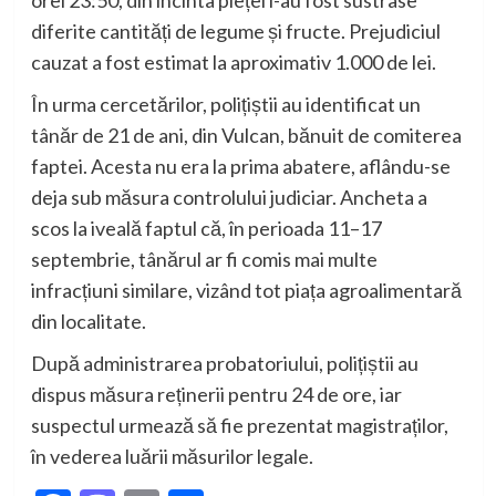
orei 23:50, din incinta pieței i-au fost sustrase
diferite cantități de legume și fructe. Prejudiciul
cauzat a fost estimat la aproximativ 1.000 de lei.
În urma cercetărilor, polițiștii au identificat un
tânăr de 21 de ani, din Vulcan, bănuit de comiterea
faptei. Acesta nu era la prima abatere, aflându-se
deja sub măsura controlului judiciar. Ancheta a
scos la iveală faptul că, în perioada 11–17
septembrie, tânărul ar fi comis mai multe
infracțiuni similare, vizând tot piața agroalimentară
din localitate.
După administrarea probatoriului, polițiștii au
dispus măsura reținerii pentru 24 de ore, iar
suspectul urmează să fie prezentat magistraților,
în vederea luării măsurilor legale.