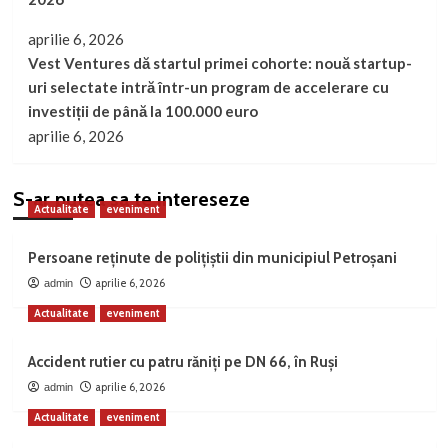
aprilie 6, 2026
Vest Ventures dă startul primei cohorte: nouă startup-
uri selectate intră într-un program de accelerare cu
investiții de până la 100.000 euro
aprilie 6, 2026
S-ar putea sa te intereseze
Actualitate
eveniment
Persoane reținute de polițiștii din municipiul Petroșani
aprilie 6, 2026
admin
Actualitate
eveniment
Accident rutier cu patru răniți pe DN 66, în Ruși
aprilie 6, 2026
admin
Actualitate
eveniment