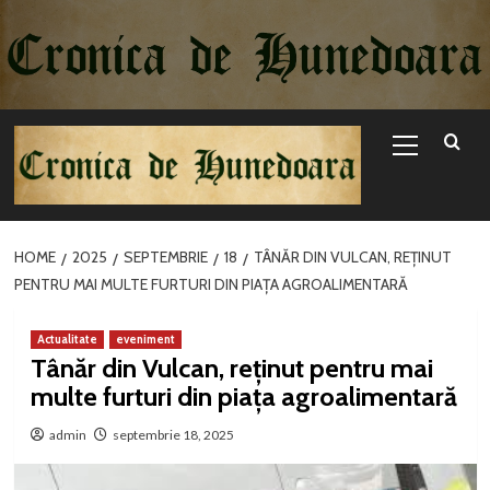
Sari
la
conținut
Primary
Menu
HOME
2025
SEPTEMBRIE
18
TÂNĂR DIN VULCAN, REȚINUT
PENTRU MAI MULTE FURTURI DIN PIAȚA AGROALIMENTARĂ
Actualitate
eveniment
Tânăr din Vulcan, reținut pentru mai
multe furturi din piața agroalimentară
admin
septembrie 18, 2025