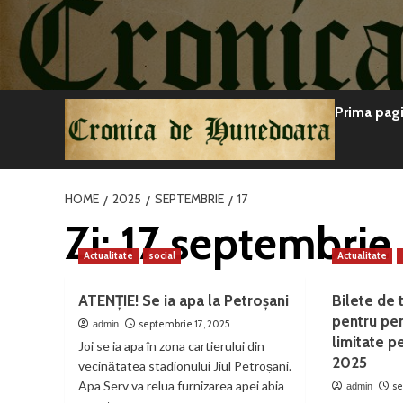
Sari
la
conținut
Prima pag
HOME
2025
SEPTEMBRIE
17
Zi:
17 septembrie
Actualitate
social
Actualitate
ATENȚIE! Se ia apa la Petroșani
Bilete de 
pentru pen
septembrie 17, 2025
admin
limitate p
Joi se ia apa în zona cartierului din
2025
vecinătatea stadionului Jiul Petroșani.
Apa Serv va relua furnizarea apei abia
se
admin