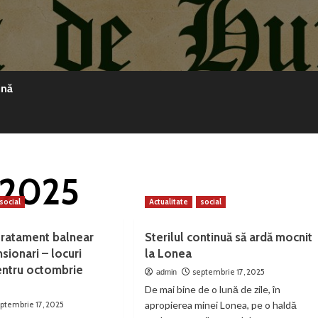
ină
 2025
social
Actualitate
social
tratament balnear
Sterilul continuă să ardă mocnit
sionari – locuri
la Lonea
entru octombrie
septembrie 17, 2025
admin
De mai bine de o lună de zile, în
apropierea minei Lonea, pe o haldă
ptembrie 17, 2025