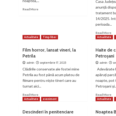
noaptea,...
Casa Județe
anunță dispon
Read
Read More
tratament ba
more
about
14/2025. Int
ATENȚIE!
perioada...
Se
Re
Read More
ia
mo
Actualitate
Timp liber
Actualitate
apa
ab
la
Bil
Petroșani
Film horror, lansat vineri, la
Haite de câ
de
Petrila
Petroșani
tr
bal
septembrie 17, 2025
se
admin
admin
pe
Clădirile conservate ale fostei mine
Adevărate ha
pen
Petrila au fost până acum platou de
apăruți parcă
–
filmare pentru niște tineri care au
noapte, pot f
loc
turnat aici...
Petroșani și..
lim
pe
Read
Re
Read More
Read More
oc
more
mo
Actualitate
eveniment
Actualitate
20
about
ab
Film
Hai
Descinderi în penitenciare
Noaptea Bi
horror,
de