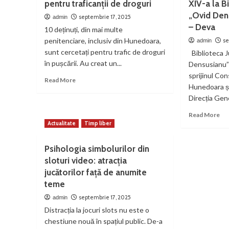
pentru traficanții de droguri
XIV-a la B
lansat
câi
„Ovid Den
vineri,
lib
septembrie 17, 2025
admin
la
pri
– Deva
10 deținuți, din mai multe
Petrila
Pe
penitenciare, inclusiv din Hunedoara,
se
admin
sunt cercetați pentru trafic de droguri
Biblioteca 
în pușcării. Au creat un...
Densusianu”
sprijinul Con
Read
Read More
Hunedoara și
more
Direcția Gene
about
Descinderi
Re
Read More
în
mo
Actualitate
Timp liber
penitenciare
ab
pentru
No
traficanții
Psihologia simbolurilor din
Bib
de
sloturi video: atracția
edi
droguri
jucătorilor față de anumite
a
XIV
teme
a
septembrie 17, 2025
admin
la
Distracția la jocuri slots nu este o
Bib
Ju
chestiune nouă în spațiul public. De-a