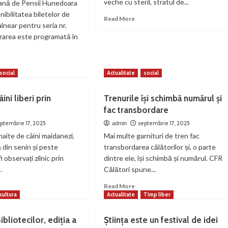
veche cu steril, stratul de...
ană de Pensii Hunedoara
ibilitatea biletelor de
Read
Read More
lnear pentru seria nr.
more
rarea este programată în
about
Sterilul
continuă
ad
să
re
social
Actualitate
social
ardă
out
mocnit
ete
la
ini liberi prin
Trenurile își schimbă numărul și
Lonea
fac transbordare
atament
near
ptembrie 17, 2025
septembrie 17, 2025
admin
ntru
ite de câini maidanezi,
Mai multe garnituri de tren fac
sionari
 din senin și peste
transbordarea călătorilor și, o parte
i observați zilnic prin
dintre ele, își schimbă și numărul. CFR
uri
.
Călători spune...
itate
ntru
ad
Read
Read More
tombrie
re
more
cultura
Actualitate
Timp liber
25
out
about
te
Trenurile
bliotecilor, ediția a
Știința este un festival de idei
își