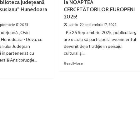
iblioteca Județeană
la NOAPTEA
ni
schimbă
susianu” Hunedoara
CERCETĂTORILOR EUROPENI
eri
numărul
n
și
2025!
troșani
fac
ptembrie 17, 2025
septembrie 17, 2025
admin
transbordare
Județeană „Ovid
Pe 26 Septembrie 2025, publicul larg
 Hunedoara - Deva, cu
are ocazia să participe la evenimentul
siliului Județean
devenit deja tradiție în peisajul
 în parteneriat cu
cultural și...
rală Anticorupție...
Read
Read More
more
ad
about
re
Știința
out
este
aptea
un
liotecilor,
festival
ția
de
idei
-
la
NOAPTEA
CERCETĂTORILOR
lioteca
EUROPENI
dețeană
2025!