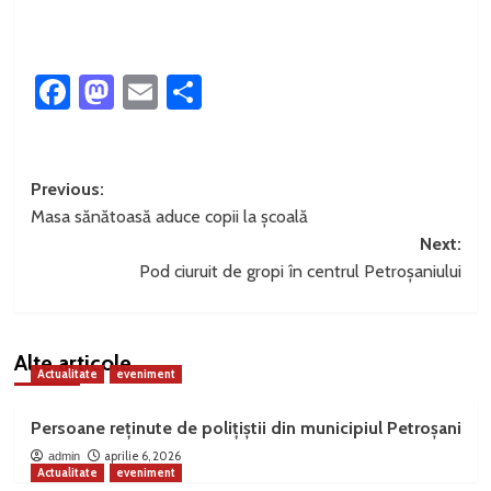
Facebook
Mastodon
Email
Partajează
Post
Previous:
Masa sănătoasă aduce copii la școală
navigation
Next:
Pod ciuruit de gropi în centrul Petroșaniului
Alte articole
Actualitate
eveniment
Persoane reținute de polițiștii din municipiul Petroșani
aprilie 6, 2026
admin
Actualitate
eveniment