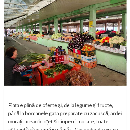
Piața e plină de oferte și, de la legume și fructe,
până la borcanele gata preparate cu zacuscă, ardei
murați, hrean în oțet și ciuperci murate, toate
așteaptă să ajungă în cămări. Gospodinele vin, se