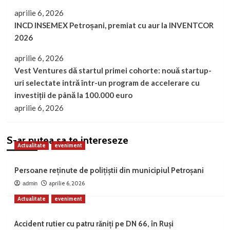
aprilie 6, 2026
INCD INSEMEX Petroșani, premiat cu aur la INVENTCOR
2026
aprilie 6, 2026
Vest Ventures dă startul primei cohorte: nouă startup-
uri selectate intră într-un program de accelerare cu
investiții de până la 100.000 euro
aprilie 6, 2026
S-ar putea sa te intereseze
Actualitate
eveniment
Persoane reținute de polițiștii din municipiul Petroșani
aprilie 6, 2026
admin
Actualitate
eveniment
Accident rutier cu patru răniți pe DN 66, în Ruși