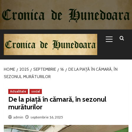
Sari
la
conținut
Primary
Menu
HOME
2025
SEPTEMBRIE
16
DE LA PIAȚĂ ÎN CĂMARĂ, ÎN
SEZONUL MURĂTURILOR
Actualitate
social
De la piață în cămară, în sezonul
murăturilor
admin
septembrie 16, 2025