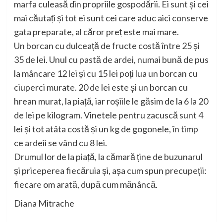
marfa culeasă din propriile gospodării. Ei sunt și cei
mai căutați și tot ei sunt cei care aduc aici conserve
gata preparate, al căror preț este mai mare.
Un borcan cu dulceață de fructe costă între 25 și
35 de lei. Unul cu pastă de ardei, numai bună de pus
la mâncare 12 lei și cu 15 lei poți lua un borcan cu
ciuperci murate. 20 de lei este și un borcan cu
hrean murat, la piață, iar roșiile le găsim de la 6 la 20
de lei pe kilogram. Vinetele pentru zacuscă sunt 4
lei și tot atâta costă și un kg de gogonele, în timp
ce ardeii se vând cu 8 lei.
Drumul lor de la piață, la cămară ține de buzunarul
și priceperea fiecăruia și, așa cum spun precupeții:
fiecare om arată, după cum mănâncă.
Diana Mitrache