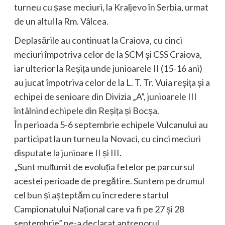
turneu cu șase meciuri, la Kraljevo în Serbia, urmat
de un altul la Rm. Vâlcea.
Deplasările au continuat la Craiova, cu cinci
meciuri împotriva celor de la SCM și CSS Craiova,
iar ulterior la Reșița unde junioarele II (15-16 ani)
au jucat împotriva celor de la L. T. Tr. Vuia reșița și a
echipei de senioare din Divizia „A”, junioarele III
întâlnind echipele din Reșița și Bocșa.
În perioada 5-6 septembrie echipele Vulcanului au
participat la un turneu la Novaci, cu cinci meciuri
disputate la junioare II și III.
„Sunt mulțumit de evoluția fetelor pe parcursul
acestei perioade de pregătire. Suntem pe drumul
cel bun și așteptăm cu încredere startul
Campionatului Național care va fi pe 27 și 28
septembrie” ne-a declarat antrenorul