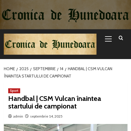
Sari
la
conținut
Primary
Menu
HOME
2025
SEPTEMBRIE
14
HANDBAL | CSM VULCAN
ÎNAINTEA STARTULUI DE CAMPIONAT
Sport
Handbal | CSM Vulcan înaintea
startului de campionat
admin
septembrie 14, 2025