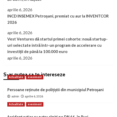
aprilie 6, 2026
INCD INSEMEX Petroșani, premiat cu aur la INVENTCOR
2026
aprilie 6, 2026
Vest Ventures dă startul primei cohorte: nouă startup-
uri selectate intră într-un program de accelerare cu
investiții de până la 100.000 euro
aprilie 6, 2026
S-ar putea sa te intereseze
Actualitate
eveniment
Persoane reținute de polițiștii din municipiul Petroșani
aprilie 6, 2026
admin
Actualitate
eveniment
Accident rutier cu patru răniți pe DN 66, în Ruși