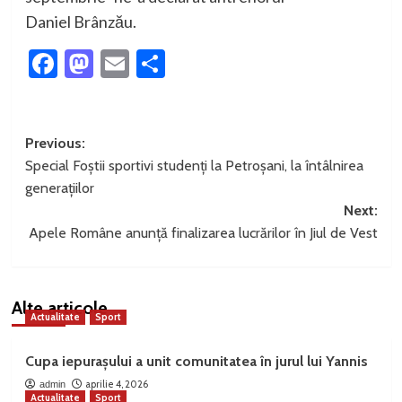
Daniel Brânzău.
Facebook
Mastodon
Email
Partajează
Post
Previous:
Special Foștii sportivi studenți la Petroșani, la întâlnirea
navigation
generațiilor
Next:
Apele Române anunță finalizarea lucrărilor în Jiul de Vest
Alte articole
Actualitate
Sport
Cupa iepurașului a unit comunitatea în jurul lui Yannis
aprilie 4, 2026
admin
Actualitate
Sport