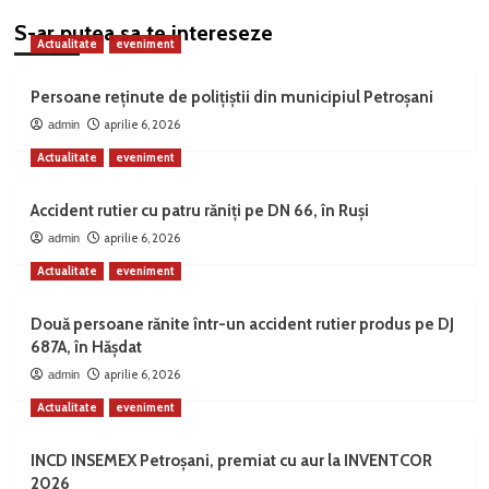
S-ar putea sa te intereseze
Actualitate
eveniment
Persoane reținute de polițiștii din municipiul Petroșani
aprilie 6, 2026
admin
Actualitate
eveniment
Accident rutier cu patru răniți pe DN 66, în Ruși
aprilie 6, 2026
admin
Actualitate
eveniment
Două persoane rănite într-un accident rutier produs pe DJ
687A, în Hășdat
aprilie 6, 2026
admin
Actualitate
eveniment
INCD INSEMEX Petroșani, premiat cu aur la INVENTCOR
2026