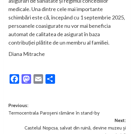
asigurări de sănătate și regimul concediilor
medicale. Una dintre cele mai importante
schimbări este că, începând cu 1 septembrie 2025,
persoanele coasigurate nu vor mai beneficia
automat de calitatea de asigurat în baza
contribuției plătite de un membru al familiei.
Diana Mitrache
Facebook
Mastodon
Email
Partajează
Post
Previous:
Termocentrala Paroșeni rămâne în stand-by
navigation
Next:
Castelul Nopcsa, salvat din ruină, devine muzeu și