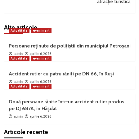
atracție turistică
Alte articole
Actualitate
eveniment
Persoane reținute de polițiștii din municipiul Petroșani
aprilie 6, 2026
admin
Actualitate
eveniment
Accident rutier cu patru răniți pe DN 66, în Ruși
aprilie 6, 2026
admin
Actualitate
eveniment
Două persoane rănite într-un accident rutier produs
pe DJ 687A, în Hășdat
aprilie 6, 2026
admin
Articole recente