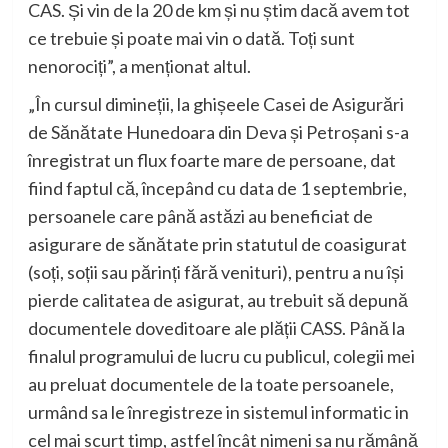
CAS. Și vin de la 20 de km și nu știm dacă avem tot
ce trebuie și poate mai vin o dată. Toți sunt
nenorociți”, a menționat altul.
„În cursul dimineții, la ghișeele Casei de Asigurări
de Sănătate Hunedoara din Deva și Petroșani s-a
înregistrat un flux foarte mare de persoane, dat
fiind faptul că, începând cu data de 1 septembrie,
persoanele care până astăzi au beneficiat de
asigurare de sănătate prin statutul de coasigurat
(soți, soții sau părinți fără venituri), pentru a nu își
pierde calitatea de asigurat, au trebuit să depună
documentele doveditoare ale plății CASS. Până la
finalul programului de lucru cu publicul, colegii mei
au preluat documentele de la toate persoanele,
urmând sa le înregistreze in sistemul informatic in
cel mai scurt timp, astfel încât nimeni sa nu rămână