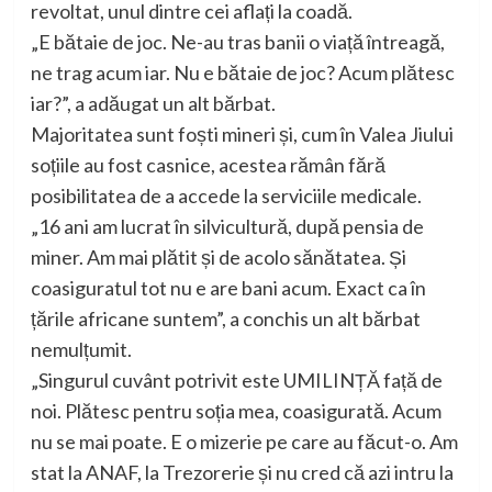
revoltat, unul dintre cei aflați la coadă.
„E bătaie de joc. Ne-au tras banii o viață întreagă,
ne trag acum iar. Nu e bătaie de joc? Acum plătesc
iar?”, a adăugat un alt bărbat.
Majoritatea sunt foști mineri și, cum în Valea Jiului
soțiile au fost casnice, acestea rămân fără
posibilitatea de a accede la serviciile medicale.
„16 ani am lucrat în silvicultură, după pensia de
miner. Am mai plătit și de acolo sănătatea. Și
coasiguratul tot nu e are bani acum. Exact ca în
țările africane suntem”, a conchis un alt bărbat
nemulțumit.
„Singurul cuvânt potrivit este UMILINȚĂ față de
noi. Plătesc pentru soția mea, coasigurată. Acum
nu se mai poate. E o mizerie pe care au făcut-o. Am
stat la ANAF, la Trezorerie și nu cred că azi intru la