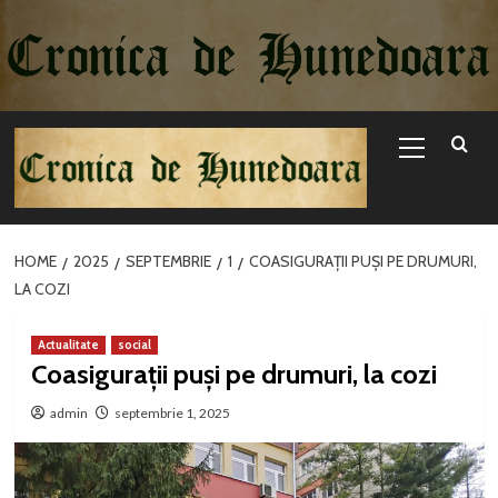
Sari
la
conținut
Primary
Menu
HOME
2025
SEPTEMBRIE
1
COASIGURAȚII PUȘI PE DRUMURI,
LA COZI
Actualitate
social
Coasigurații puși pe drumuri, la cozi
admin
septembrie 1, 2025