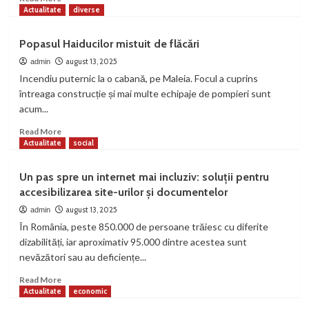
more
Actualitate
diverse
about
Revenire
Popasul Haiducilor mistuit de flăcări
incendiu
cabana
august 13, 2025
admin
Popasul
Incendiu puternic la o cabană, pe Maleia. Focul a cuprins
Haiducului,
întreaga construcție și mai multe echipaje de pompieri sunt
Petroșani
acum...
Read
Read More
more
Actualitate
social
about
Popasul
Un pas spre un internet mai incluziv: soluții pentru
Haiducilor
accesibilizarea site-urilor și documentelor
mistuit
de
august 13, 2025
admin
flăcări
În România, peste 850.000 de persoane trăiesc cu diferite
dizabilități, iar aproximativ 95.000 dintre acestea sunt
nevăzători sau au deficiențe...
Read
Read More
more
Actualitate
economic
about