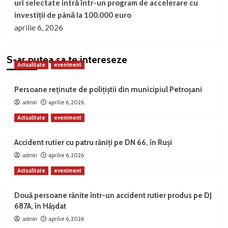
uri selectate intră într-un program de accelerare cu
investiții de până la 100.000 euro
aprilie 6, 2026
S-ar putea sa te intereseze
Actualitate
eveniment
Persoane reținute de polițiștii din municipiul Petroșani
aprilie 6, 2026
admin
Actualitate
eveniment
Accident rutier cu patru răniți pe DN 66, în Ruși
aprilie 6, 2026
admin
Actualitate
eveniment
Două persoane rănite într-un accident rutier produs pe DJ
687A, în Hășdat
aprilie 6, 2026
admin