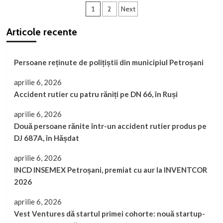
Paginație
bătut
1
2
Next
cu
articole
cruzime
Articole recente
la
o
competiție
Persoane reținute de polițiștii din municipiul Petroșani
sportivă
școlară
aprilie 6, 2026
Accident rutier cu patru răniți pe DN 66, în Ruși
aprilie 6, 2026
Două persoane rănite într-un accident rutier produs pe
DJ 687A, în Hășdat
aprilie 6, 2026
INCD INSEMEX Petroșani, premiat cu aur la INVENTCOR
2026
aprilie 6, 2026
Vest Ventures dă startul primei cohorte: nouă startup-