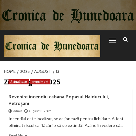
Sari
la
conținut
Primary
Menu
HOME
2025
AUGUST
13
Zi:
13 august 2025
Actualitate
eveniment
Revenire incendiu cabana Popasul Haiducului,
Petroșani
august 13, 2025
admin
Incendiul este localizat, se acționează pentru lichidare. A fost
eliminat riscul ca flăcările să se extindă! Având în vedere că...
Read
Read More