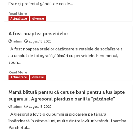
filmare
Este și proiectul gândit de cei de...
pentru
un
Read
Read More
thriller
more
Actualitate
diverse
about
Vara,
A fost noaptea perseidelor
lectură
în
august 13, 2025
admin
hamac,
A fost noaptea stelelor căzătoare și rețelele de socializare s-
la
au umplut de fotografii și filmări cu perseidele. Fenomenul,
bibliotecă
spun...
Read
Read More
more
Actualitate
diverse
about
A
Mamă bătută pentru că ceruse bani pentru a lua lapte
fost
sugarului. Agresorul pierduse banii la ”păcănele”
noaptea
perseidelor
august 13, 2025
admin
Agresorul a lovit-o cu pumnii și picioarele pe tânăra
însărcinată în câteva luni, multe dintre lovituri vizându-i sarcina.
Parchetul...