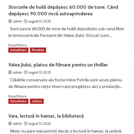
Un
Stocurile de huilă depășesc 60.000 de tone. Când
pas
depășesc 90.000 riscă autoaprinderea
spre
un
august 13, 2025
admin
internet
Sunt peste 60.000 de tone de huilă depozitate sub cerul liber
mai
la termocentrala Paroșeni din Valea Jiului. Stocuri sunt...
incluziv:
soluții
Read
Read More
pentru
more
Actualitate
Monden
accesibilizarea
about
site-
Stocurile
Valea Jiului, platou de filmare pentru un thriller
urilor
de
și
huilă
august 13, 2025
admin
documentelor
depășesc
Clădirile conservate ale fostei mine Petrila sunt acum platou
60.000
de filmare pentru niște tineri care pregătesc aici o producție...
de
tone.
Read
Read More
Când
more
Actualitate
cultura
depășesc
about
90.000
Valea
Vara, lectură în hamac, la bibliotecă
riscă
Jiului,
autoaprinderea
platou
august 13, 2025
admin
de
Nimic nu pare mai potrivit decât o lectură în hamac, la umbră.