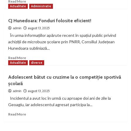
Read
Read More
more
Actualitate
Administratie
about
Mamă
CJ Hunedoara: Fonduri folosite eficient!
bătută
pentru
august 13, 2025
admin
că
În urma informațiilor apărute recent în spațiul public privind
ceruse
achiziții de microbuze școlare prin PNRR, Consiliul Județean
bani
Hunedoara subliniază...
pentru
a
Read
Read More
lua
more
Actualitate
diverse
lapte
about
sugarului.
CJ
Adolescent bătut cu cruzime la o competiție sportivă
Agresorul
Hunedoara:
școlară
pierduse
Fonduri
banii
folosite
august 13, 2025
admin
la
eficient!
Incidentul a avut loc în urmă cu aproape doi ani de zile la
”păcănele”
Geoagiu, iar adolescentul agresat participa la...
Read
Read More
more
about
Adolescent