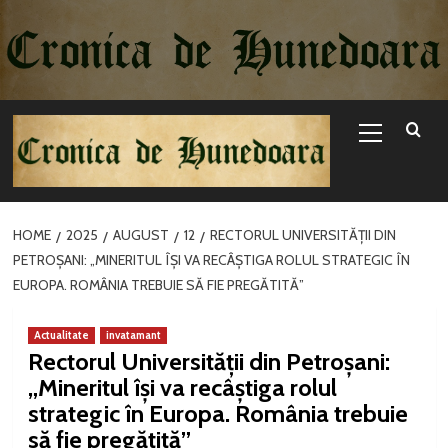
Sari
la
conținut
Primary
Menu
HOME
2025
AUGUST
12
RECTORUL UNIVERSITĂȚII DIN
PETROȘANI: „MINERITUL ÎȘI VA RECÂȘTIGA ROLUL STRATEGIC ÎN
EUROPA. ROMÂNIA TREBUIE SĂ FIE PREGĂTITĂ”
Actualitate
invatamant
Rectorul Universității din Petroșani:
„Mineritul își va recâștiga rolul
strategic în Europa. România trebuie
să fie pregătită”