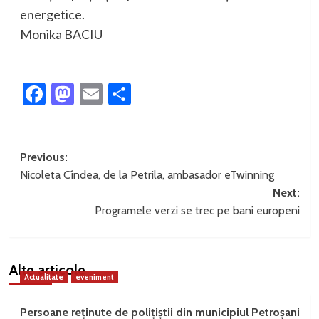
energetice.
Monika BACIU
Facebook
Mastodon
Email
Partajează
Post
Previous:
Nicoleta Cîndea, de la Petrila, ambasador eTwinning
navigation
Next:
Programele verzi se trec pe bani europeni
Alte articole
Actualitate
eveniment
Persoane reținute de polițiștii din municipiul Petroșani