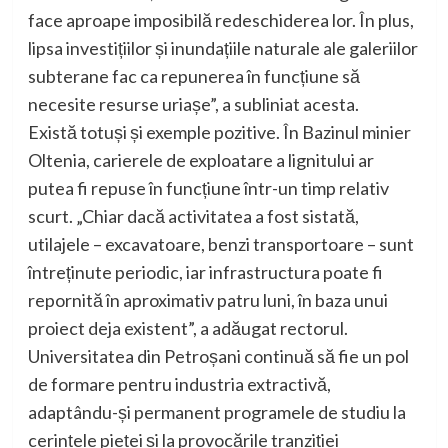
face aproape imposibilă redeschiderea lor. În plus,
lipsa investițiilor și inundațiile naturale ale galeriilor
subterane fac ca repunerea în funcțiune să
necesite resurse uriașe”, a subliniat acesta.
Există totuși și exemple pozitive. În Bazinul minier
Oltenia, carierele de exploatare a lignitului ar
putea fi repuse în funcțiune într-un timp relativ
scurt. „Chiar dacă activitatea a fost sistată,
utilajele – excavatoare, benzi transportoare – sunt
întreținute periodic, iar infrastructura poate fi
repornită în aproximativ patru luni, în baza unui
proiect deja existent”, a adăugat rectorul.
Universitatea din Petroșani continuă să fie un pol
de formare pentru industria extractivă,
adaptându-și permanent programele de studiu la
cerințele pieței și la provocările tranziției