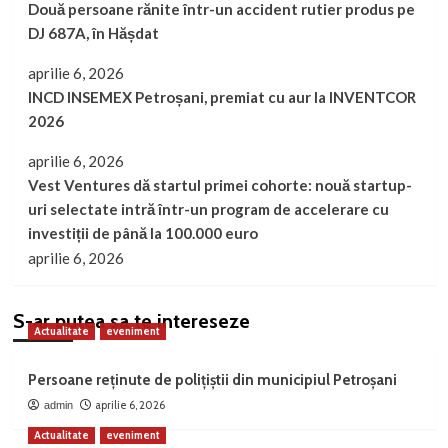
Două persoane rănite într-un accident rutier produs pe
DJ 687A, în Hășdat
aprilie 6, 2026
INCD INSEMEX Petroșani, premiat cu aur la INVENTCOR
2026
aprilie 6, 2026
Vest Ventures dă startul primei cohorte: nouă startup-
uri selectate intră într-un program de accelerare cu
investiții de până la 100.000 euro
aprilie 6, 2026
S-ar putea sa te intereseze
Actualitate
eveniment
Persoane reținute de polițiștii din municipiul Petroșani
aprilie 6, 2026
admin
Actualitate
eveniment