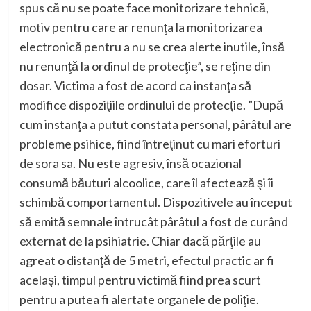
spus că nu se poate face monitorizare tehnică,
motiv pentru care ar renunţa la monitorizarea
electronică pentru a nu se crea alerte inutile, însă
nu renunţă la ordinul de protecţie”, se reține din
dosar. Victima a fost de acord ca instanţa să
modifice dispoziţiile ordinului de protecţie. ”După
cum instanţa a putut constata personal, pârâtul are
probleme psihice, fiind întreţinut cu mari eforturi
de sora sa. Nu este agresiv, însă ocazional
consumă băuturi alcoolice, care îl afectează şi îi
schimbă comportamentul. Dispozitivele au început
să emită semnale întrucât pârâtul a fost de curând
externat de la psihiatrie. Chiar dacă părţile au
agreat o distanţă de 5 metri, efectul practic ar fi
acelaşi, timpul pentru victimă fiind prea scurt
pentru a putea fi alertate organele de poliţie.