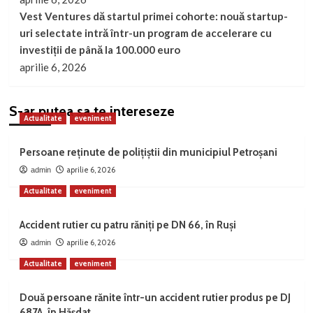
Vest Ventures dă startul primei cohorte: nouă startup-
uri selectate intră într-un program de accelerare cu
investiții de până la 100.000 euro
aprilie 6, 2026
S-ar putea sa te intereseze
Actualitate
eveniment
Persoane reținute de polițiștii din municipiul Petroșani
aprilie 6, 2026
admin
Actualitate
eveniment
Accident rutier cu patru răniți pe DN 66, în Ruși
aprilie 6, 2026
admin
Actualitate
eveniment
Două persoane rănite într-un accident rutier produs pe DJ
687A, în Hășdat