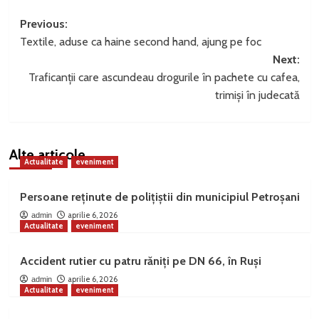
Post
Previous:
Textile, aduse ca haine second hand, ajung pe foc
navigation
Next:
Traficanții care ascundeau drogurile în pachete cu cafea,
trimiși în judecată
Alte articole
Actualitate
eveniment
Persoane reținute de polițiștii din municipiul Petroșani
aprilie 6, 2026
admin
Actualitate
eveniment
Accident rutier cu patru răniți pe DN 66, în Ruși
aprilie 6, 2026
admin
Actualitate
eveniment