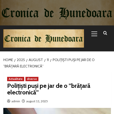
Sari
la
conținut
Primary
Menu
HOME
2025
AUGUST
11
POLIȚIȘTI PUȘI PE JAR DE O
”BRĂȚARĂ ELECTRONICĂ”
Actualitate
diverse
Polițiști puși pe jar de o ”brățară
electronică”
admin
august 11, 2025