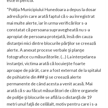
este în pericol.
”Poliția Municipiului Hunedoara a depus la dosar
adresă prin care arată faptul că s-au înregistrat
mai multe alerte, iar în urma verificărilor s-a
constatat că persoana supravegheată nu s-a
apropiat de persoana protejată, însă din cauza
distanţei mici dintre blocurile părţilor se creează
alerte. A anexat procese verbale şi planşe
fotografice cu măsurătorile. (…) La interpelarea
instanţei, victima arată că locuieşte foarte
aproape de pârât, care a fost externat de la spitalul
de psihiatrie din ### şi se creează alerte
permanente de când acesta a venit acasă. Mai
arată că s-au făcut măsurători de către organele
de poliţie şi blocurile se află la o distanţă de 19
metri unul faţă de celălalt, motiv pentru care i s-a