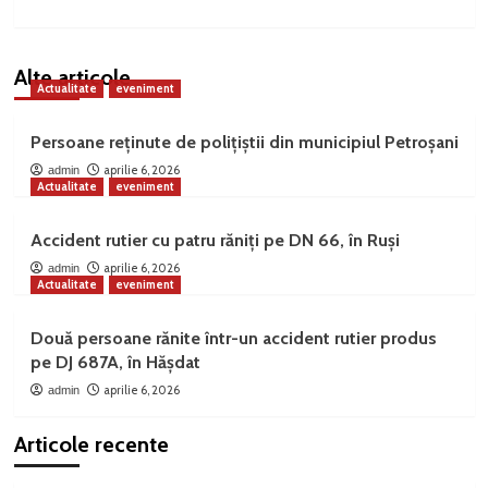
Alte articole
Actualitate
eveniment
Persoane reținute de polițiștii din municipiul Petroșani
aprilie 6, 2026
admin
Actualitate
eveniment
Accident rutier cu patru răniți pe DN 66, în Ruși
aprilie 6, 2026
admin
Actualitate
eveniment
Două persoane rănite într-un accident rutier produs
pe DJ 687A, în Hășdat
aprilie 6, 2026
admin
Articole recente