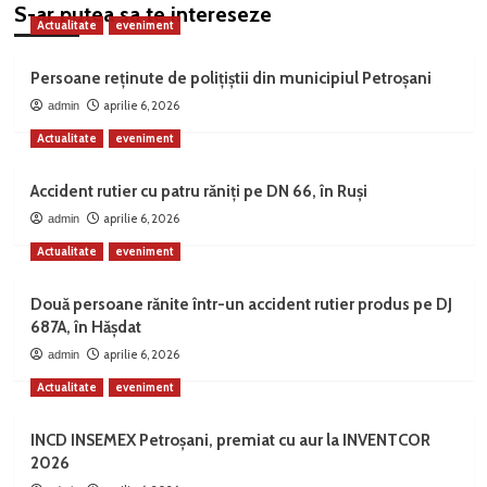
S-ar putea sa te intereseze
Actualitate
eveniment
Persoane reținute de polițiștii din municipiul Petroșani
aprilie 6, 2026
admin
Actualitate
eveniment
Accident rutier cu patru răniți pe DN 66, în Ruși
aprilie 6, 2026
admin
Actualitate
eveniment
Două persoane rănite într-un accident rutier produs pe DJ
687A, în Hășdat
aprilie 6, 2026
admin
Actualitate
eveniment
INCD INSEMEX Petroșani, premiat cu aur la INVENTCOR
2026