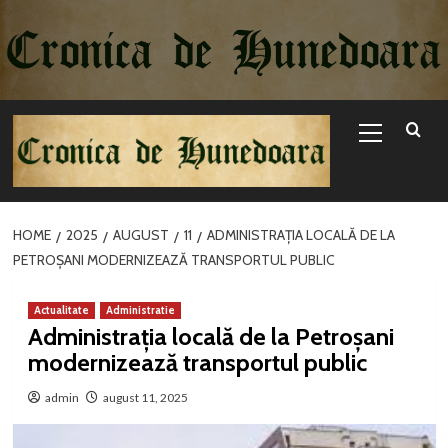
Sari
la
conținut
Primary
Menu
HOME
2025
AUGUST
11
ADMINISTRAȚIA LOCALĂ DE LA
PETROȘANI MODERNIZEAZĂ TRANSPORTUL PUBLIC
Actualitate
Administratie
Administrația locală de la Petroșani
modernizează transportul public
admin
august 11, 2025