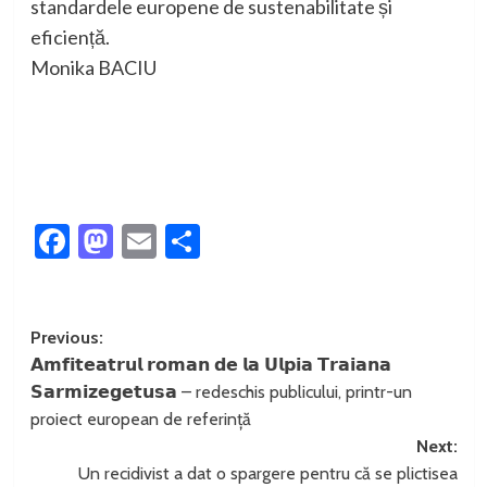
standardele europene de sustenabilitate și
eficiență.
Monika BACIU
Facebook
Mastodon
Email
Partajează
Post
Previous:
𝗔𝗺𝗳𝗶𝘁𝗲𝗮𝘁𝗿𝘂𝗹 𝗿𝗼𝗺𝗮𝗻 𝗱𝗲 𝗹𝗮 𝗨𝗹𝗽𝗶𝗮 𝗧𝗿𝗮𝗶𝗮𝗻𝗮
navigation
𝗦𝗮𝗿𝗺𝗶𝘇𝗲𝗴𝗲𝘁𝘂𝘀𝗮 – redeschis publicului, printr-un
proiect european de referință
Next:
Un recidivist a dat o spargere pentru că se plictisea