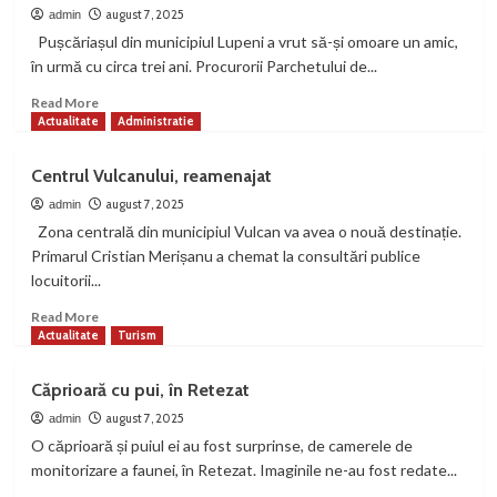
dă
august 7, 2025
admin
startul
Pușcăriașul din municipiul Lupeni a vrut să-și omoare un amic,
înscrierilor
în urmă cu circa trei ani. Procurorii Parchetului de...
la
programele
Read
Read More
postliceale
more
Actualitate
Administratie
gratuite
about
pentru
Un
Centrul Vulcanului, reamenajat
viitorii
condamnat
specialiști
pentru
august 7, 2025
admin
în
tentativă
Zona centrală din municipiul Vulcan va avea o nouă destinație.
IT
la
Primarul Cristian Merișanu a chemat la consultări publice
și
omor
locuitorii...
transporturi
vrea
să
Read
Read More
fie
more
Actualitate
Turism
pus
about
în
Centrul
Căprioară cu pui, în Retezat
libertate
Vulcanului,
reamenajat
august 7, 2025
admin
O căprioară și puiul ei au fost surprinse, de camerele de
monitorizare a faunei, în Retezat. Imaginile ne-au fost redate...