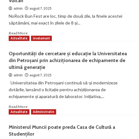
Vulcan
o
nouă
august 7, 2025
admin
ediție,
NoRock Bun Fest are loc, timp de două zile, la finele acestei
în
săptămâni, mai exact în zilele de 8 și...
pasul
Vâlcan
Read
Read More
more
Actualitate
invatamant
about
NoRock
Oportunități de cercetare și educație la Universitatea
Bun
din Petroșani prin achiziționarea de echipamente de
Fest
ultimă generație
–
Festival
august 7, 2025
admin
de
Universitatea din Petroșani continuă să-și modernizeze
muzică
dotările, lansând o licitație pentru achiziționarea de
și
echipamente și aparatură de laborator. Inițiativa,...
motoare,
la
Read
Read More
Vulcan
more
Actualitate
Administratie
about
Oportunități
Ministerul Muncii poate preda Casa de Cultură a
de
Studenților
cercetare