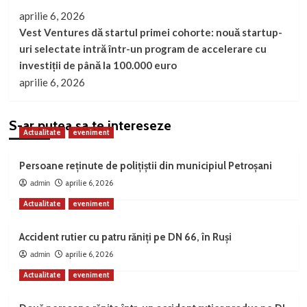
aprilie 6, 2026
Vest Ventures dă startul primei cohorte: nouă startup-
uri selectate intră într-un program de accelerare cu
investiții de până la 100.000 euro
aprilie 6, 2026
S-ar putea sa te intereseze
Actualitate
eveniment
Persoane reținute de polițiștii din municipiul Petroșani
aprilie 6, 2026
admin
Actualitate
eveniment
Accident rutier cu patru răniți pe DN 66, în Ruși
aprilie 6, 2026
admin
Actualitate
eveniment