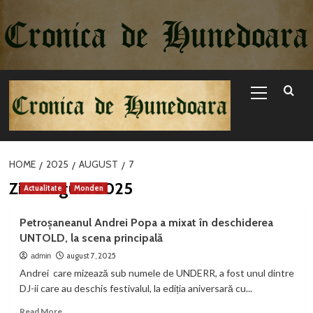
Sari
la
conținut
Primary
Menu
HOME
2025
AUGUST
7
Zi:
7 august 2025
Actualitate
Monden
Petroșaneanul Andrei Popa a mixat în deschiderea
UNTOLD, la scena principală
august 7, 2025
admin
Andrei care mizează sub numele de UNDERR, a fost unul dintre
DJ-ii care au deschis festivalul, la ediția aniversară cu...
Read
Read More