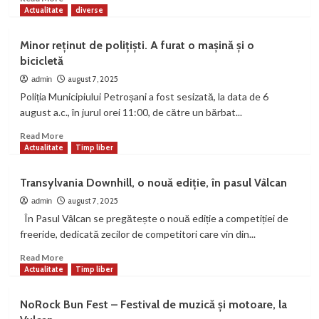
more
Actualitate
diverse
about
Petroșaneanul
Minor reținut de polițiști. A furat o mașină și o
Andrei
bicicletă
Popa
a
august 7, 2025
admin
mixat
Poliția Municipiului Petroșani a fost sesizată, la data de 6
în
august a.c., în jurul orei 11:00, de către un bărbat...
deschiderea
UNTOLD,
Read
Read More
la
more
Actualitate
Timp liber
scena
about
principală
Minor
Transylvania Downhill, o nouă ediție, în pasul Vâlcan
reținut
de
august 7, 2025
admin
polițiști.
În Pasul Vâlcan se pregătește o nouă ediție a competiției de
A
freeride, dedicată zecilor de competitori care vin din...
furat
o
Read
Read More
mașină
more
Actualitate
Timp liber
și
about
o
Transylvania
NoRock Bun Fest – Festival de muzică și motoare, la
bicicletă
Downhill,