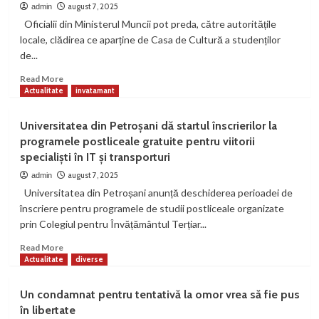
și
august 7, 2025
admin
educație
Oficialii din Ministerul Muncii pot preda, către autoritățile
la
locale, clădirea ce aparține de Casa de Cultură a studenților
Universitatea
de...
din
Petroșani
Read
Read More
prin
more
Actualitate
invatamant
achiziționarea
about
de
Ministerul
Universitatea din Petroșani dă startul înscrierilor la
echipamente
Muncii
programele postliceale gratuite pentru viitorii
de
poate
ultimă
specialiști în IT și transporturi
preda
generație
Casa
august 7, 2025
admin
de
Universitatea din Petroșani anunță deschiderea perioadei de
Cultură
înscriere pentru programele de studii postliceale organizate
a
prin Colegiul pentru Învățământul Terțiar...
Studenților
Read
Read More
more
Actualitate
diverse
about
Universitatea
Un condamnat pentru tentativă la omor vrea să fie pus
din
în libertate
Petroșani