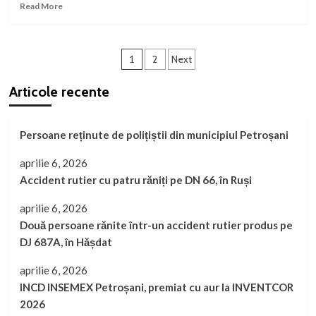
Read
Read More
more
about
Căprioară
Paginație
cu
1
2
Next
pui,
articole
în
Articole recente
Retezat
Persoane reținute de polițiștii din municipiul Petroșani
aprilie 6, 2026
Accident rutier cu patru răniți pe DN 66, în Ruși
aprilie 6, 2026
Două persoane rănite într-un accident rutier produs pe
DJ 687A, în Hășdat
aprilie 6, 2026
INCD INSEMEX Petroșani, premiat cu aur la INVENTCOR
2026