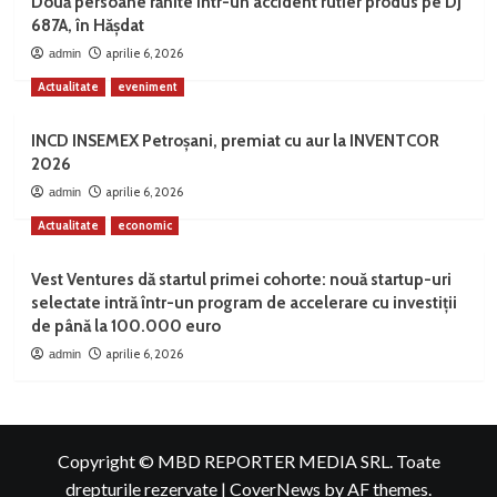
Două persoane rănite într-un accident rutier produs pe DJ
687A, în Hășdat
aprilie 6, 2026
admin
Actualitate
eveniment
INCD INSEMEX Petroșani, premiat cu aur la INVENTCOR
2026
aprilie 6, 2026
admin
Actualitate
economic
Vest Ventures dă startul primei cohorte: nouă startup-uri
selectate intră într-un program de accelerare cu investiții
de până la 100.000 euro
aprilie 6, 2026
admin
Copyright © MBD REPORTER MEDIA SRL. Toate
drepturile rezervate
|
CoverNews
by AF themes.