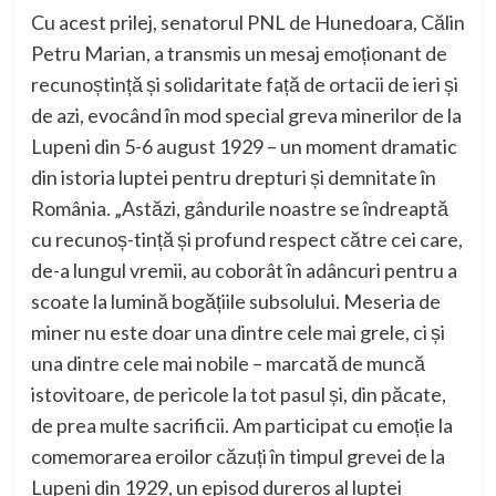
Cu acest prilej, senatorul PNL de Hunedoara, Călin
Petru Marian, a transmis un mesaj emoționant de
recunoștință și solidaritate față de ortacii de ieri și
de azi, evocând în mod special greva minerilor de la
Lupeni din 5-6 august 1929 – un moment dramatic
din istoria luptei pentru drepturi și demnitate în
România. „Astăzi, gândurile noastre se îndreaptă
cu recunoș-tință și profund respect către cei care,
de-a lungul vremii, au coborât în adâncuri pentru a
scoate la lumină bogățiile subsolului. Meseria de
miner nu este doar una dintre cele mai grele, ci și
una dintre cele mai nobile – marcată de muncă
istovitoare, de pericole la tot pasul și, din păcate,
de prea multe sacrificii. Am participat cu emoție la
comemorarea eroilor căzuți în timpul grevei de la
Lupeni din 1929, un episod dureros al luptei