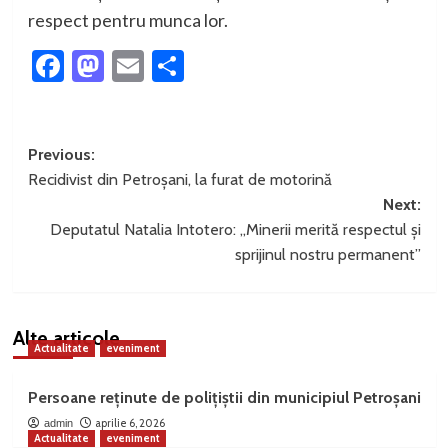
respect pentru munca lor.
Facebook
Mastodon
Email
Partajează
Post
Previous:
Recidivist din Petroșani, la furat de motorină
navigation
Next:
Deputatul Natalia Intotero: „Minerii merită respectul și
sprijinul nostru permanent”
Alte articole
Actualitate
eveniment
Persoane reținute de polițiștii din municipiul Petroșani
aprilie 6, 2026
admin
Actualitate
eveniment