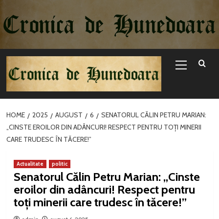
Sari
la
conținut
Primary
Menu
HOME
2025
AUGUST
6
SENATORUL CĂLIN PETRU MARIAN:
„CINSTE EROILOR DIN ADÂNCURI! RESPECT PENTRU TOȚI MINERII
CARE TRUDESC ÎN TĂCERE!”
Actualitate
politic
Senatorul Călin Petru Marian: „Cinste
eroilor din adâncuri! Respect pentru
toți minerii care trudesc în tăcere!”