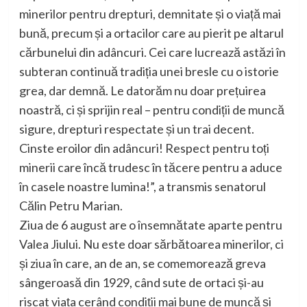
minerilor pentru drepturi, demnitate și o viață mai
bună, precum și a ortacilor care au pierit pe altarul
cărbunelui din adâncuri. Cei care lucrează astăzi în
subteran continuă tradiția unei bresle cu o istorie
grea, dar demnă. Le datorăm nu doar prețuirea
noastră, ci și sprijin real – pentru condiții de muncă
sigure, drepturi respectate și un trai decent.
Cinste eroilor din adâncuri! Respect pentru toți
minerii care încă trudesc în tăcere pentru a aduce
în casele noastre lumina!”, a transmis senatorul
Călin Petru Marian.
Ziua de 6 august are o însemnătate aparte pentru
Valea Jiului. Nu este doar sărbătoarea minerilor, ci
și ziua în care, an de an, se comemorează greva
sângeroasă din 1929, când sute de ortaci și-au
riscat viața cerând condiții mai bune de muncă și