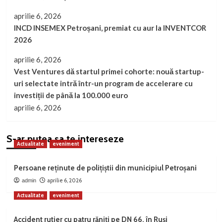
aprilie 6, 2026
INCD INSEMEX Petroșani, premiat cu aur la INVENTCOR
2026
aprilie 6, 2026
Vest Ventures dă startul primei cohorte: nouă startup-
uri selectate intră într-un program de accelerare cu
investiții de până la 100.000 euro
aprilie 6, 2026
S-ar putea sa te intereseze
Actualitate
eveniment
Persoane reținute de polițiștii din municipiul Petroșani
aprilie 6, 2026
admin
Actualitate
eveniment
Accident rutier cu patru răniți pe DN 66, în Ruși