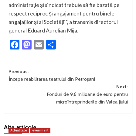
administrație și sindicat trebuie să fie bazată pe
respect reciproc și angajament pentru binele
angajaților și al Societății”, a transmis directorul
general Eduard Aurelian Mija.
Facebook
Mastodon
Email
Partajează
Post
Previous:
Începe reabilitarea teatrului din Petroșani
navigation
Next:
Fonduri de 9,6 milioane de euro pentru
microîntreprinderile din Valea Jiului
Alte articole
Actualitate
eveniment