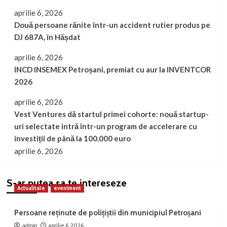
aprilie 6, 2026
Două persoane rănite într-un accident rutier produs pe
DJ 687A, în Hășdat
aprilie 6, 2026
INCD INSEMEX Petroșani, premiat cu aur la INVENTCOR
2026
aprilie 6, 2026
Vest Ventures dă startul primei cohorte: nouă startup-
uri selectate intră într-un program de accelerare cu
investiții de până la 100.000 euro
aprilie 6, 2026
S-ar putea sa te intereseze
Actualitate
eveniment
Persoane reținute de polițiștii din municipiul Petroșani
aprilie 6, 2026
admin