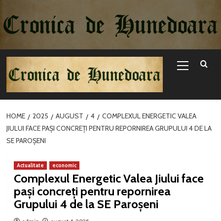
Sari
la
conținut
Primary
Menu
HOME
2025
AUGUST
4
COMPLEXUL ENERGETIC VALEA
JIULUI FACE PAȘI CONCREȚI PENTRU REPORNIREA GRUPULUI 4 DE LA
SE PAROȘENI
Actualitate
economic
Complexul Energetic Valea Jiului face
pași concreți pentru repornirea
Grupului 4 de la SE Paroșeni