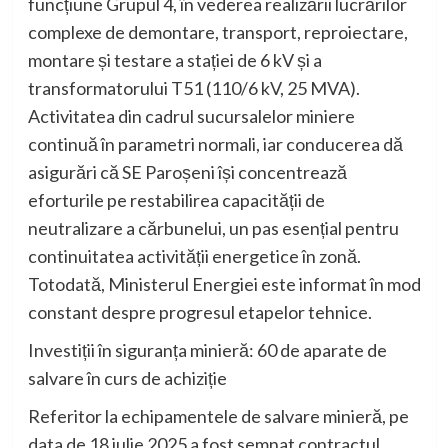
funcțiune Grupul 4, în vederea realizării lucrărilor
complexe de demontare, transport, reproiectare,
montare și testare a stației de 6 kV și a
transformatorului T51 (110/6 kV, 25 MVA).
Activitatea din cadrul sucursalelor miniere
continuă în parametri normali, iar conducerea dă
asigurări că SE Paroșeni își concentrează
eforturile pe restabilirea capacității de
neutralizare a cărbunelui, un pas esențial pentru
continuitatea activității energetice în zonă.
Totodată, Ministerul Energiei este informat în mod
constant despre progresul etapelor tehnice.
Investiții în siguranța minieră: 60 de aparate de
salvare în curs de achiziție
Referitor la echipamentele de salvare minieră, pe
data de 18 iulie 2025 a fost semnat contractul