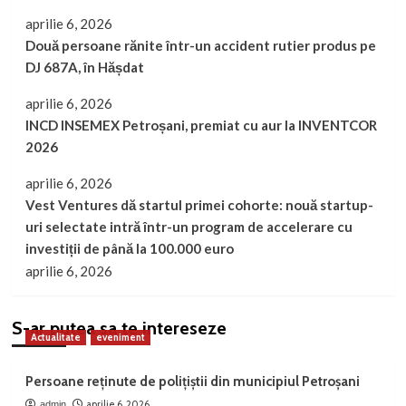
aprilie 6, 2026
Două persoane rănite într-un accident rutier produs pe
DJ 687A, în Hășdat
aprilie 6, 2026
INCD INSEMEX Petroșani, premiat cu aur la INVENTCOR
2026
aprilie 6, 2026
Vest Ventures dă startul primei cohorte: nouă startup-
uri selectate intră într-un program de accelerare cu
investiții de până la 100.000 euro
aprilie 6, 2026
S-ar putea sa te intereseze
Actualitate
eveniment
Persoane reținute de polițiștii din municipiul Petroșani
aprilie 6, 2026
admin