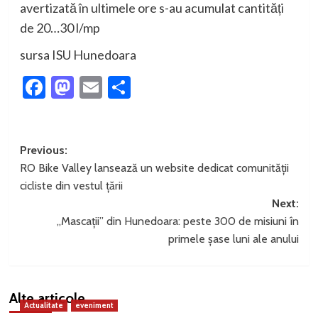
avertizată în ultimele ore s-au acumulat cantități
de 20…30 l/mp
sursa ISU Hunedoara
Facebook
Mastodon
Email
Partajează
Post
Previous:
RO Bike Valley lansează un website dedicat comunității
navigation
cicliste din vestul țării
Next:
„Mascații” din Hunedoara: peste 300 de misiuni în
primele șase luni ale anului
Alte articole
Actualitate
eveniment