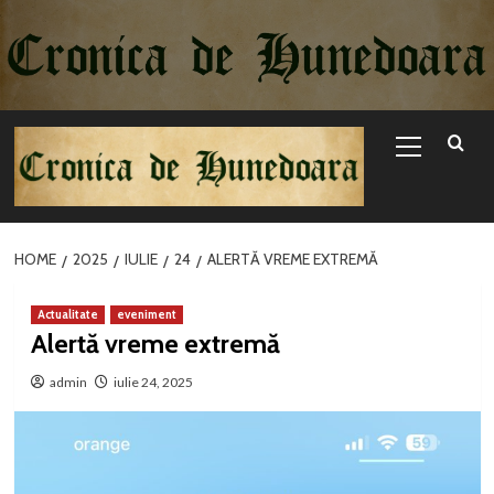
Sari
la
conținut
Primary
Menu
HOME
2025
IULIE
24
ALERTĂ VREME EXTREMĂ
Actualitate
eveniment
Alertă vreme extremă
admin
iulie 24, 2025