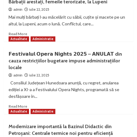
Bărbații arestați, femeile terorizate, la Lupeni
Jiului
de
bloc-
iulie 22, 2025
admin
acuzată
Mai mulți bărbați l-au măcelărit cu săbii, cuțite și macete pe un
că
altul, la Lupeni, acum o lună. Conflictul, care...
a
fugit
Read
Read More
cu
more
Actualitate
Administratie
banii
about
locatarilor
Bărbații
𝗙𝗲𝘀𝘁𝗶𝘃𝗮𝗹𝘂𝗹 𝗢𝗽𝗲𝗿𝗮 𝗡𝗶𝗴𝗵𝘁𝘀 𝟮𝟬𝟮𝟱 – 𝗔𝗡𝗨𝗟𝗔𝗧 din
arestați,
cauza restricțiilor bugetare impuse administrațiilor
femeile
locale
terorizate,
la
iulie 22, 2025
admin
Lupeni
Consiliul Județean Hunedoara anunță, cu regret, anularea
ediției a XI-a a Festivalului Opera Nights, programată să se
desfășoare în...
Read
Read More
more
Actualitate
Administratie
about
𝗙𝗲𝘀𝘁𝗶𝘃𝗮𝗹𝘂𝗹
Modernizare importantă la Bazinul Didactic din
𝗢𝗽𝗲𝗿𝗮
Petroșani: Centrale termice noi pentru eficiență
𝗡𝗶𝗴𝗵𝘁𝘀