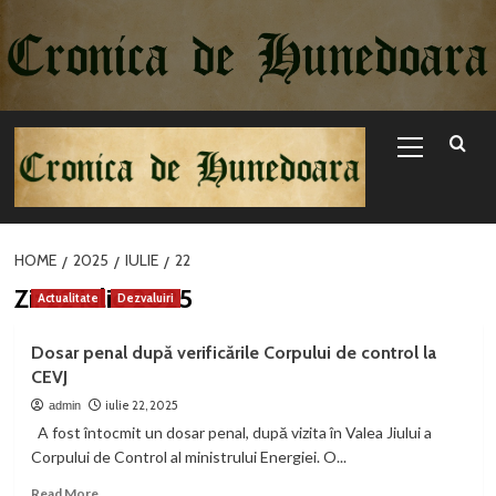
Sari
la
conținut
Primary
Menu
HOME
2025
IULIE
22
Zi:
22 iulie 2025
Actualitate
Dezvaluiri
Dosar penal după verificările Corpului de control la
CEVJ
iulie 22, 2025
admin
A fost întocmit un dosar penal, după vizita în Valea Jiului a
Corpului de Control al ministrului Energiei. O...
Read
Read More