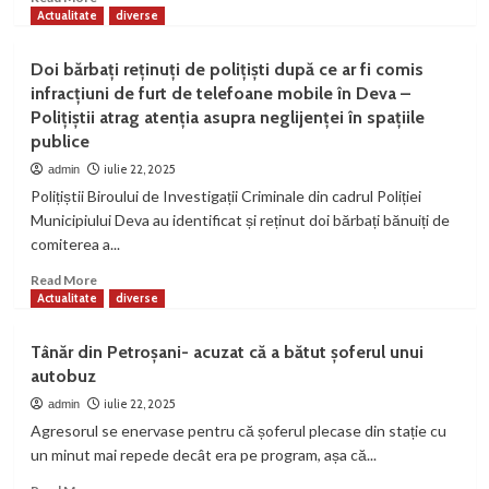
more
Actualitate
diverse
about
Dosar
Doi bărbați reținuți de polițiști după ce ar fi comis
penal
infracțiuni de furt de telefoane mobile în Deva –
după
Polițiștii atrag atenția asupra neglijenței în spațiile
verificările
publice
Corpului
de
iulie 22, 2025
admin
control
Polițiștii Biroului de Investigații Criminale din cadrul Poliției
la
Municipiului Deva au identificat și reținut doi bărbați bănuiți de
CEVJ
comiterea a...
Read
Read More
more
Actualitate
diverse
about
Doi
Tânăr din Petroșani- acuzat că a bătut șoferul unui
bărbați
autobuz
reținuți
de
iulie 22, 2025
admin
polițiști
Agresorul se enervase pentru că șoferul plecase din stație cu
după
un minut mai repede decât era pe program, așa că...
ce
ar
Read