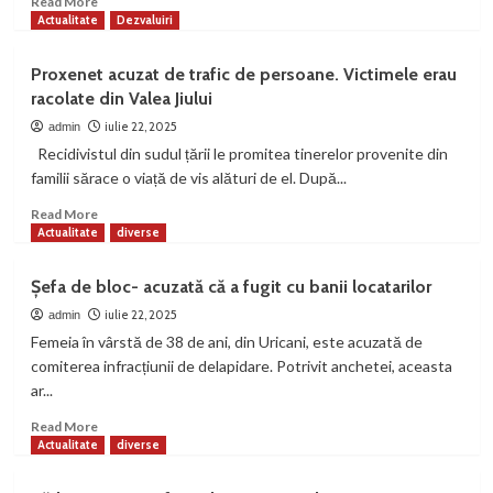
Read More
fi
more
Actualitate
Dezvaluiri
comis
about
infracțiuni
Tânăr
Proxenet acuzat de trafic de persoane. Victimele erau
de
din
racolate din Valea Jiului
furt
Petroșani-
de
acuzat
iulie 22, 2025
admin
telefoane
că
Recidivistul din sudul țării le promitea tinerelor provenite din
mobile
a
familii sărace o viață de vis alături de el. După...
în
bătut
Deva
șoferul
Read
Read More
–
unui
more
Actualitate
diverse
Polițiștii
autobuz
about
atrag
Proxenet
Șefa de bloc- acuzată că a fugit cu banii locatarilor
atenția
acuzat
asupra
de
iulie 22, 2025
admin
neglijenței
trafic
Femeia în vârstă de 38 de ani, din Uricani, este acuzată de
în
de
comiterea infracțiunii de delapidare. Potrivit anchetei, aceasta
spațiile
persoane.
ar...
publice
Victimele
erau
Read
Read More
racolate
more
Actualitate
diverse
din
about
Valea
Șefa