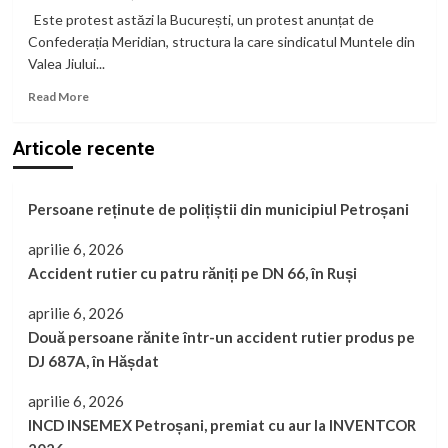
confort
Hoților:
Este protest astăzi la București, un protest anunțat de
sporit
Cabluri
Confederația Meridian, structura la care sindicatul Muntele din
Furate,
Valea Jiului...
Amenințări
și
Read
Read More
Poliție
more
Inexistentă
about
Articole recente
Minerii
și
energeticienii
Persoane reținute de polițiștii din municipiul Petroșani
din
Vale,
alături
aprilie 6, 2026
de
Accident rutier cu patru răniți pe DN 66, în Ruși
protestul
Meridian
aprilie 6, 2026
Două persoane rănite într-un accident rutier produs pe
DJ 687A, în Hășdat
aprilie 6, 2026
INCD INSEMEX Petroșani, premiat cu aur la INVENTCOR