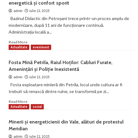
energetică și confort sporit
𝟮𝟬𝟮𝟱
–
iulie 22, 2025
admin
𝗔𝗡𝗨𝗟𝗔𝗧
Bazinul Didactic din Petroșani trece printr-un proces amplu de
din
modernizare, după 11 ani de funcționare continuă.
cauza
Administrația locală a...
restricțiilor
bugetare
Read
Read More
impuse
more
Actualitate
eveniment
administrațiilor
about
locale
Modernizare
Fosta Mină Petrila, Raiul Hoților: Cabluri Furate,
importantă
Amenințări și Poliție Inexistentă
la
Bazinul
iulie 22, 2025
admin
Didactic
Fosta exploatare minieră din Petrila, locul unde cultura ar fi
din
trebuit să renască dintre ruine, se transformă pe zi...
Petroșani:
Centrale
Read
Read More
termice
more
Actualitate
social
noi
about
pentru
Fosta
Minerii și energeticienii din Vale, alături de protestul
eficiență
Mină
Meridian
energetică
Petrila,
și
Raiul
iulie 22, 2025
admin