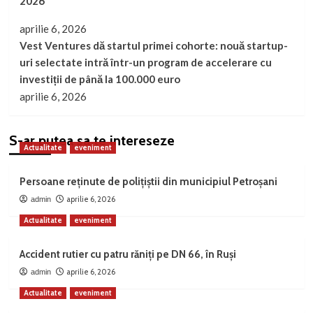
2026
aprilie 6, 2026
Vest Ventures dă startul primei cohorte: nouă startup-
uri selectate intră într-un program de accelerare cu
investiții de până la 100.000 euro
aprilie 6, 2026
S-ar putea sa te intereseze
Actualitate
eveniment
Persoane reținute de polițiștii din municipiul Petroșani
aprilie 6, 2026
admin
Actualitate
eveniment
Accident rutier cu patru răniți pe DN 66, în Ruși
aprilie 6, 2026
admin
Actualitate
eveniment