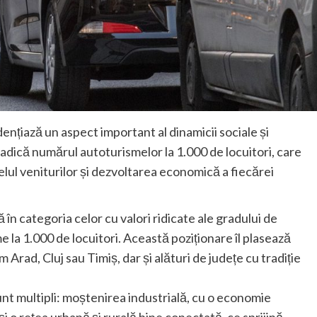
ențiază un aspect important al dinamicii sociale și
dică numărul autoturismelor la 1.000 de locuitori, care
velul veniturilor și dezvoltarea economică a fiecărei
în categoria celor cu valori ridicate ale gradului de
la 1.000 de locuitori. Această poziționare îl plasează
Arad, Cluj sau Timiș, dar și alături de județe cu tradiție
sunt multipli: moștenirea industrială, cu o economie
și o rețea urbană și rurală bine conectată, ce sprijină