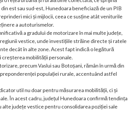
le din est sau sud-est, Hunedoara beneficiază de un PIB
eprinderi mici și mijlocii, ceea ce susține atât veniturile
reținere a autoturismelor.
ficativă a gradului de motorizare în mai multe județe,
egiunii vestice, unde investițiile străine directe și ratele
te decât în alte zone. Acest fapt indică o legătură
 creșterea mobilității personale.
otorizare, precum Vaslui sau Botoșani, rămân în urmă din
 și preponderenței populației rurale, accentuând astfel
icator util nu doar pentru măsurarea mobilității, ci și
ale. În acest cadru, județul Hunedoara confirmă tendința
 alte județe vestice pentru consolidarea poziției sale