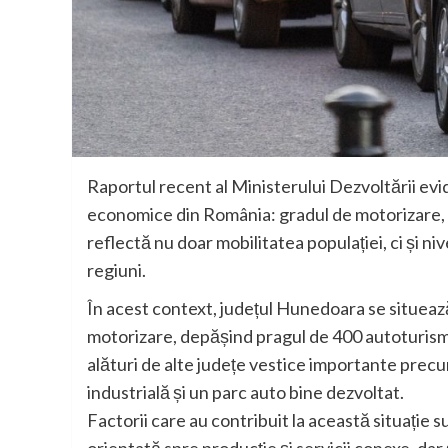
Raportul recent al Ministerului Dezvoltării evid
economice din România: gradul de motorizare, a
reflectă nu doar mobilitatea populației, ci și ni
regiuni.
În acest context, județul Hunedoara se situează 
motorizare, depășind pragul de 400 autoturisme 
alături de alte județe vestice importante precum 
industrială și un parc auto bine dezvoltat.
Factorii care au contribuit la această situație 
orientată spre producție și servicii conexe, dar 