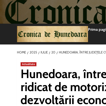
Sari
la
conținut
Prima pag
HOME
2025
IULIE
20
HUNEDOARA, ÎNTRE JUDEȚELE 
Actualitate
Hunedoara, între
ridicat de motori
dezvoltării econ