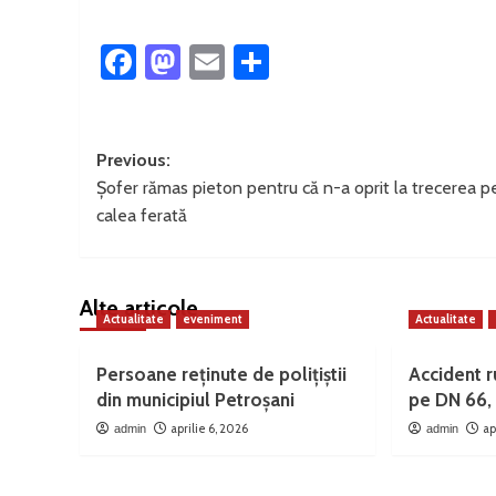
Facebook
Mastodon
Email
Partajează
Post
Previous:
Șofer rămas pieton pentru că n-a oprit la trecerea p
navigation
calea ferată
Alte articole
Actualitate
eveniment
Actualitate
Persoane reținute de polițiștii
Accident ru
din municipiul Petroșani
pe DN 66, 
aprilie 6, 2026
ap
admin
admin