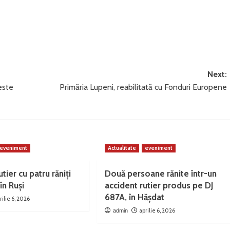
Next:
este
Primăria Lupeni, reabilitată cu Fonduri Europene
eveniment
Actualitate
eveniment
tier cu patru răniți
Două persoane rănite într-un
în Ruși
accident rutier produs pe DJ
687A, în Hășdat
rilie 6, 2026
aprilie 6, 2026
admin