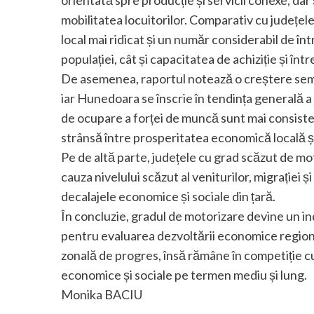
mobilitatea locuitorilor. Comparativ cu județe
local mai ridicat și un număr considerabil de într
populației, cât și capacitatea de achiziție și înt
De asemenea, raportul notează o creștere semni
iar Hunedoara se înscrie în tendința generală a r
de ocupare a forței de muncă sunt mai consisten
strânsă între prosperitatea economică locală și
Pe de altă parte, județele cu grad scăzut de m
cauza nivelului scăzut al veniturilor, migrației
decalajele economice și sociale din țară.
În concluzie, gradul de motorizare devine un ind
pentru evaluarea dezvoltării economice region
zonală de progres, însă rămâne în competiție cu
economice și sociale pe termen mediu și lung.
Monika BACIU