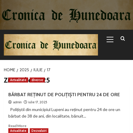
Sari
la
conținut
Primary
Menu
HOME
2025
IULIE
17
Zi:
17 iulie 2025
Actualitate
diverse
BĂRBAT REȚINUT DE POLIȚIȘTI PENTRU 24 DE ORE
iulie 17, 2025
admin
Polițiștii din municipiul Lupeni au reținut pentru 24 de ore un
bărbat de 38 de ani, din localitate, bănuit...
Read
Read More
more
Actualitate
Dezvaluiri