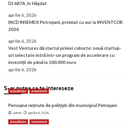
DJ 687A, în Hășdat
aprilie 6, 2026
INCD INSEMEX Petroșani, premiat cu aur la INVENTCOR
2026
aprilie 6, 2026
Vest Ventures dă startul primei cohorte: nouă startup-
uri selectate intră într-un program de accelerare cu
investiții de până la 100.000 euro
aprilie 6, 2026
S-ar putea sa te intereseze
Actualitate
eveniment
Persoane reținute de polițiștii din municipiul Petroșani
aprilie 6, 2026
admin
Actualitate
eveniment