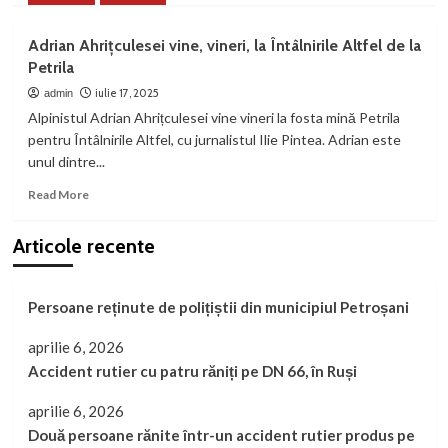
A
about
CONSTATĂRILOR
Discuții
Adrian Ahrițculesei vine, vineri, la Întâlnirile Altfel de la
ÎN
decisive
TEREN
Petrila
pentru
viitorul
iulie 17, 2025
admin
Complexului
Alpinistul Adrian Ahrițculesei vine vineri la fosta mină Petrila
Energetic
pentru Întâlnirile Altfel, cu jurnalistul Ilie Pintea. Adrian este
Valea
unul dintre...
Jiului.
Sindicatul
Read
Read More
Muntele
more
cere
about
Articole recente
soluții
Adrian
urgente,
Ahrițculesei
Ministerul
vine,
Energiei
Persoane reținute de polițiștii din municipiul Petroșani
vineri,
promite
la
sprijin
Întâlnirile
aprilie 6, 2026
total
Altfel
Accident rutier cu patru răniți pe DN 66, în Ruși
de
la
aprilie 6, 2026
Petrila
Două persoane rănite într-un accident rutier produs pe