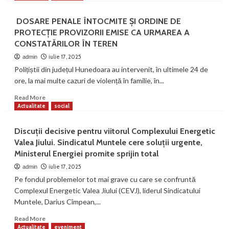
about
BĂRBAT
DOSARE PENALE ÎNTOCMITE ȘI ORDINE DE
REȚINUT
PROTECȚIE PROVIZORII EMISE CA URMAREA A
DE
CONSTATĂRILOR ÎN TEREN
POLIȚIȘTI
PENTRU
iulie 17, 2025
admin
24
Polițiștii din județul Hunedoara au intervenit, în ultimele 24 de
DE
ore, la mai multe cazuri de violență în familie, în...
ORE
Read
Read More
more
Actualitate
social
about
DOSARE
Discuții decisive pentru viitorul Complexului Energetic
PENALE
Valea Jiului. Sindicatul Muntele cere soluții urgente,
ÎNTOCMITE
Ministerul Energiei promite sprijin total
ȘI
ORDINE
iulie 17, 2025
admin
DE
Pe fondul problemelor tot mai grave cu care se confruntă
PROTECȚIE
Complexul Energetic Valea Jiului (CEVJ), liderul Sindicatului
PROVIZORII
Muntele, Darius Cîmpean,...
EMISE
CA
Read
Read More
URMAREA
more
Actualitate
eveniment